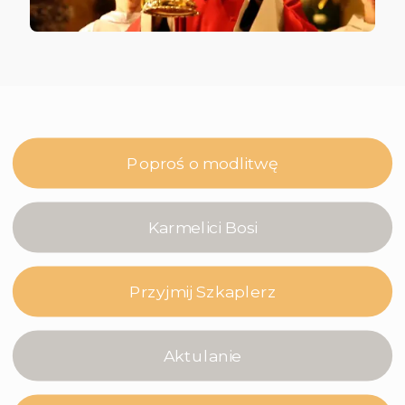
Poproś o modlitwę
Karmelici Bosi
Przyjmij Szkaplerz
Aktulanie