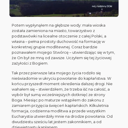
Potem wypłynąłem na głębsze wody: mała wioska
została zamieniona na miasto, towarzystwo z
podstawówki na licealne otoczenie z całej Polski, a
własna – pełna prostoty duchowość na formację w
konkretnej grupie modlitewnej. Coraz bardzie
poznawałem mojego Stwórcę – utwierdzając się w tym,
że On był ze mną od zawsze. Uczyłem się tej życiowej
zażyłości z Bogiem.
Tak przez pierwsze lata mojego życia rodziło się
nieświadomie w ukryciu powołanie do kapłaństwa. W
końcu przyszedł moment określenia dalszej drogi. Nie
wahałem się – stwierdziłem, że trzeba iść na całość, a
wybór był sumą wcześniejszych dotknięć ze strony
Boga. Miesiąc po maturze wstąpiłem do zakonu z
zamiarem przyjęcia święceń kapłańskich. Kilkuletnia
formacja, codzienna modlitwa a przede wszystkim
Eucharystia utwierdziły mnie na drodze powołania. Od
dwudziestu sześciu lat jestem zakonnikiem, a od
dziewiętnastu kapłanem.