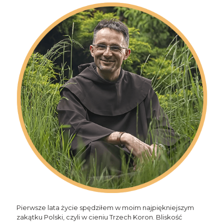
Pierwsze lata życie spędziłem w moim najpiękniejszym
zakątku Polski, czyli w cieniu Trzech Koron. Bliskość