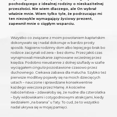
pochodzącego z idealnej rodziny o nieskazitelnej
przeszłości. Nie wiem dlaczego, ale On wybrał
właśnie mnie. Wiem tylko tyle, że podrzucając mi
ten niezwykle wymagający życiowy prezent,
zapewnił mnie o ciągłym wsparciu.
Wszystko co związane z moim powołaniem kapłańskim
dokonywało się i nadal dokonuje w bardzo prosty
sposób. Najpierw rodzinny dom albo lepiej jego brak bo
rodzice zaczynali od zera – bez domu. Przez jakiś czas
wynajmowali mieszkanie zajmowane wcześniej przez
księdza. Podobno nieustannie z dolnej szuflady w szafie
wyciągałem
cingula
pozostawione czasowo przez
duchownego. Ciekawa zabawa dla malucha. Szybko też
pierwsze modlitwy pojawiły się na moich dziecięcych
ustach – nauczone i sprawdzane konsekwentnie
każdego wieczora przez Mamę. A kościelne
nabożeństwa – zdawałoby się, że nudne dla czterolatka
– były widowiskami i cotygodniowymi atrakcjami, kiedy
siedziałem „na barana” u Taty. To cud, że to wszystko
nadal ukrywa się w mojej pamięci.