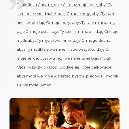
Panie Jezu Chryste, daję Ci teraz moje ręce, abyś Ty
sam przez nie działał, daję Ci moje nogi, abyś Ty sam
nimi szedł, daję Ci moje oczy, abyś Ty sam nimi patrzył,
daję Ci moje usta, abyś Ty sam nimi mówił, daję Ci moje
myśli, abyś Ty myślał we mnie, daję Ci mego ducha,
abyś Ty modlił się we mnie. Nade wszystko daję Ci
moje serce, byś również i we mnie uwielbiać mógł
Ojca i wszystkich ludzi. Oddaję się Tobie całkowicie,
abyś mógł we mnie wzrastać, byś żył, pracował i modlił
się we mnie. Amen!