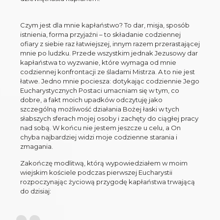
Czym jest dla mnie kapłaństwo? To dar, misja, sposób
istnienia, forma przyjaźni – to składanie codziennej
ofiary z siebie raz łatwiejszej, innym razem przerastającej
mnie po ludzku. Przede wszystkim jednak Jezusowy dar
kapłaństwa to wyzwanie, które wymaga od mnie
codziennej konfrontacji ze śladami Mistrza. A to nie jest
łatwe. Jedno mnie pociesza: dotykając codziennie Jego
Eucharystycznych Postaci umacniam się w tym, co
dobre, a fakt moich upadków odczytuję jako
szczególną możliwość działania Bożej łaski w tych
słabszych sferach mojej osoby i zachęty do ciągłej pracy
nad sobą. W końcu nie jestem jeszcze u celu, a On
chyba najbardziej widzi moje codzienne starania i
zmagania.
Zakończę modlitwą, którą wypowiedziałem w moim
wiejskim kościele podczas pierwszej Eucharystii
rozpoczynając życiową przygodę kapłaństwa trwającą
do dzisiaj: