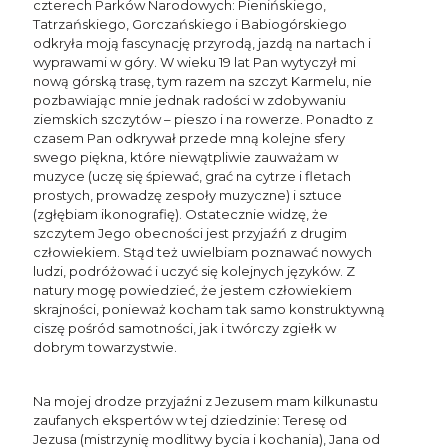
czterech Parków Narodowych: Pienińskiego,
Tatrzańskiego, Gorczańskiego i Babiogórskiego
odkryła moją fascynację przyrodą, jazdą na nartach i
wyprawami w góry. W wieku 19 lat Pan wytyczył mi
nową górską trasę, tym razem na szczyt Karmelu, nie
pozbawiając mnie jednak radości w zdobywaniu
ziemskich szczytów – pieszo i na rowerze. Ponadto z
czasem Pan odkrywał przede mną kolejne sfery
swego piękna, które niewątpliwie zauważam w
muzyce (uczę się śpiewać, grać na cytrze i fletach
prostych, prowadzę zespoły muzyczne) i sztuce
(zgłębiam ikonografię). Ostatecznie widzę, że
szczytem Jego obecności jest przyjaźń z drugim
człowiekiem. Stąd też uwielbiam poznawać nowych
ludzi, podróżować i uczyć się kolejnych języków. Z
natury mogę powiedzieć, że jestem człowiekiem
skrajności, ponieważ kocham tak samo konstruktywną
ciszę pośród samotności, jak i twórczy zgiełk w
dobrym towarzystwie.
Na mojej drodze przyjaźni z Jezusem mam kilkunastu
zaufanych ekspertów w tej dziedzinie: Teresę od
Jezusa (mistrzynię modlitwy bycia i kochania), Jana od