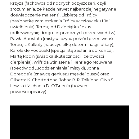
Krzyża (fachowca od nocnych oczyszczeń, czyli
zrozumienia, że każde nawet najbardziej negatywne
doświadczenie ma sens), Elżbietę od Trójcy
(pasjonatkę zamieszkania Trójcy w człowieku i Jej
uwielbienia), Teresę od Dzieciątka Jezus
(odkrywczynię drogi niesprzecznych przeciwieństw),
Pawła Apostoła (mistyka czynu pośród przeciwności),
Teresę z Kalkuty (nauczycielkę determinacji i ofiary),
Karola de Focouald (specjalistę zaufania do końca),
Martę Robin (świadka skuteczności i celowości
cierpienia), Wilfrida Stinissena i Henriego Nouwena
(speców od „ucodzienniania” mistyki), Johna
Eldredge’a (znawcę geniuszu męskiej duszy) oraz
Gilberta K. Chestertona, Johna R. R. Tolkiena, Cliva S.
Lewisa i Michaela D. O’Brien’a (bożych
powieściopisarzy).