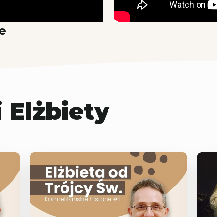
e
Elżbiety