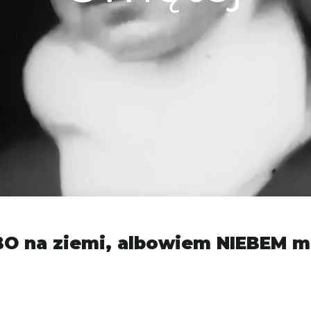
BO na ziemi, albowiem NIEBEM m