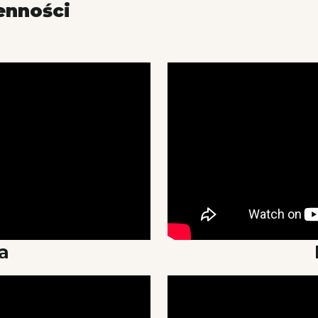
enności
a