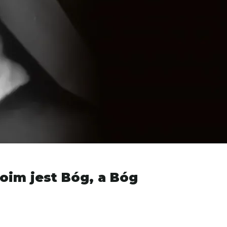
oim jest Bóg, a Bóg