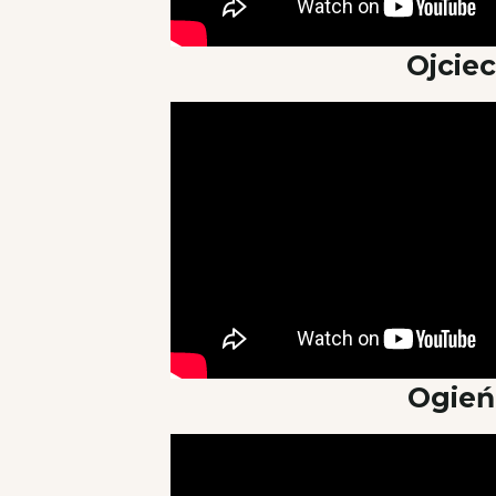
Ojciec
Ogień