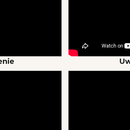
enie
Uw