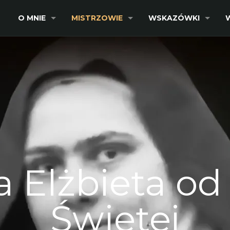
O MNIE
MISTRZOWIE
WSKAZÓWKI
 Elżbieta od
Świętej