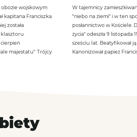
. w obozie wojskowym
W tajemnicy zamieszkiwan
ał kapitana Franciszka
"niebo na ziemi" i w ten s
iej została
posłannictwo w Kościele. Do
 klasztoru
życia" odeszła 9 listopada
cierpień
sześciu lat. Beatyfikował j
ale majestatu" Trójcy
Kanonizował papież Francis
żbiety