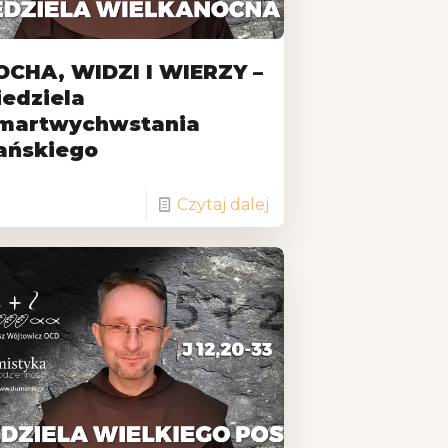
OCHA, WIDZI I WIERZY –
iedziela
martwychwstania
ańskiego
Czytaj dalej