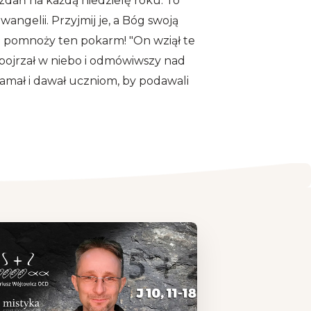
 zdań na każdą niedzielę roku. To
angelii. Przyjmij je, a Bóg swoją
 pomnoży ten pokarm! "On wziął te
spojrzał w niebo i odmówiwszy nad
łamał i dawał uczniom, by podawali