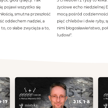
ycić głód tysięcy. Tak
5 chlebów i 2 ryby to kilka
ię pojawi wszystko się
życiowe echo niedzielnej Ew
miłością, smutna przeszłość
mocą pośród codzienności
łość oddechem nadziei, a
pięć chlebów i dwie ryby, 
o, co słabe zwycięża a to,
nimi błogosławieństwo, po
ludowi".