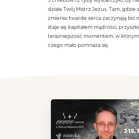
5 chlebów i 2 ryby wystarczyło, by nas
działa Twój Mistrz Jezus. Tam, gdzie s
zmienia: twarde serca zaczynają bić 
staje się kapitałem mądrości, przysz
teraźniejszość momentem, w którym t
czego mało pomnaża się.