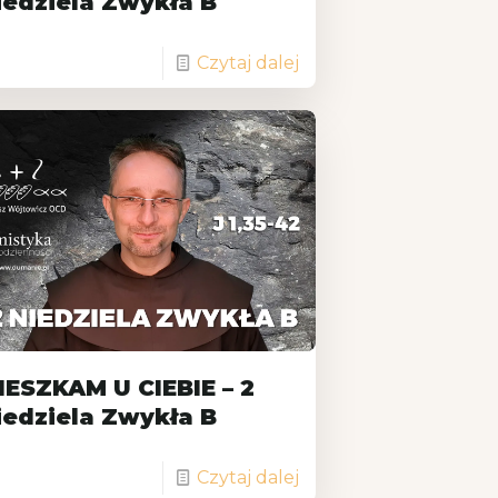
iedziela Zwykła B
Czytaj dalej
IESZKAM U CIEBIE – 2
iedziela Zwykła B
Czytaj dalej