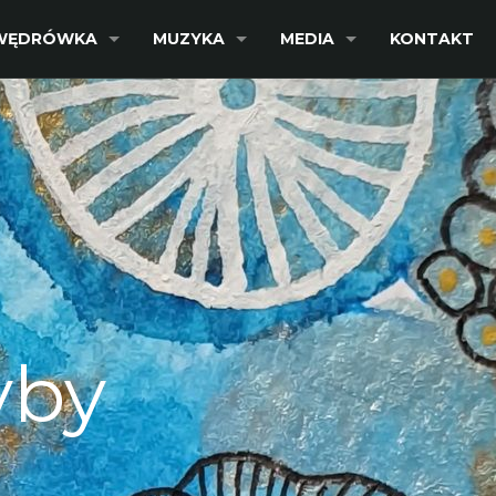
WĘDRÓWKA
MUZYKA
MEDIA
KONTAKT
yby