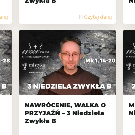
Zwykła B
N
alej
Czytaj dalej
NAWRÓCENIE, WALKA O
M
PRZYJAŹŃ – 3 Niedziela
N
Zwykła B