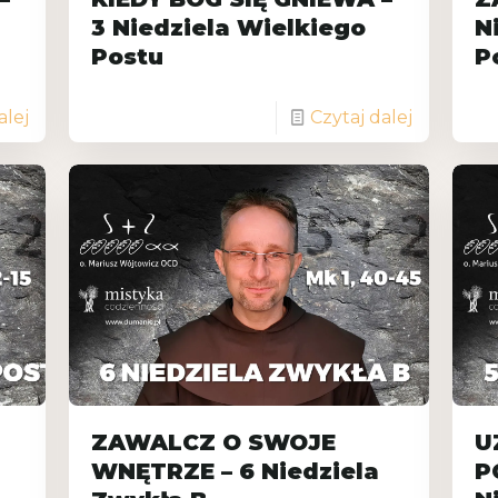
3 Niedziela Wielkiego
N
Postu
P
alej
Czytaj dalej
ZAWALCZ O SWOJE
U
WNĘTRZE – 6 Niedziela
P