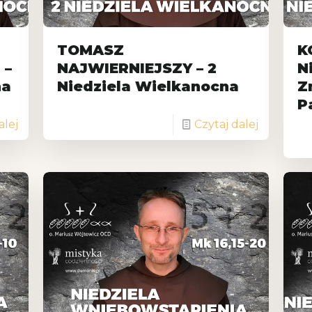
TOMASZ
K
 –
NAJWIERNIEJSZY – 2
N
na
Niedziela Wielkanocna
Z
P
alej
Czytaj dalej