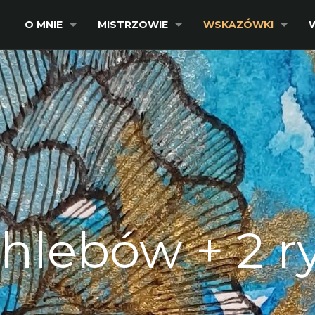
O MNIE
MISTRZOWIE
WSKAZÓWKI
chlebów + 2 r