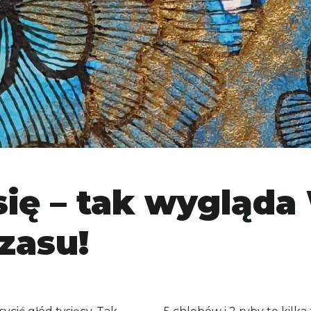
ię – tak wygląda
zasu!