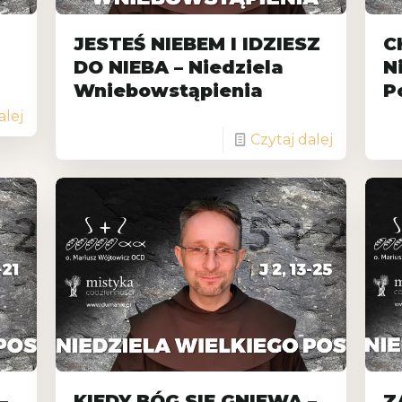
JESTEŚ NIEBEM I IDZIESZ
C
DO NIEBA – Niedziela
N
Wniebowstąpienia
P
alej
Czytaj dalej
–
KIEDY BÓG SIĘ GNIEWA –
Z