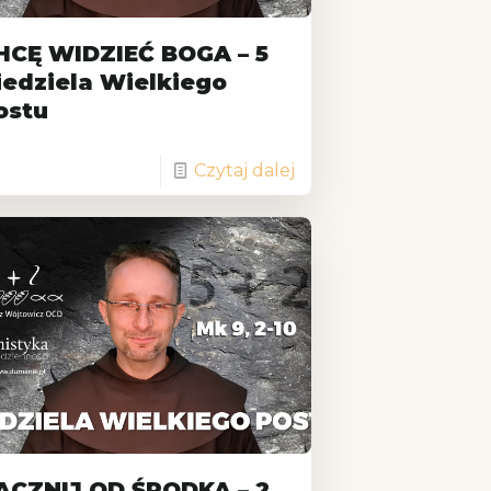
HCĘ WIDZIEĆ BOGA – 5
iedziela Wielkiego
ostu
Czytaj dalej
ACZNIJ OD ŚRODKA – 2