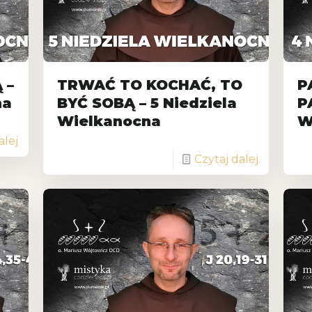
 –
TRWAĆ TO KOCHAĆ, TO
P
na
BYĆ SOBĄ – 5 Niedziela
P
Wielkanocna
W
alej
Czytaj dalej