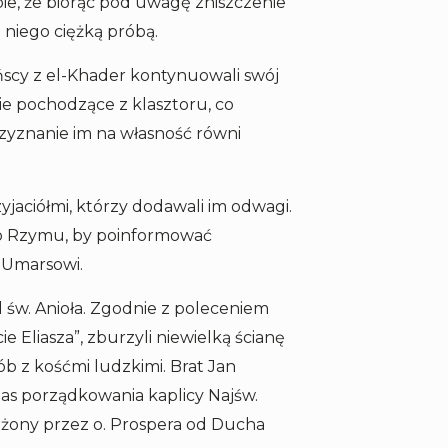
bie, że biorąc pod uwagę zniszczenie
 niego ciężką próbą.
ńscy z el-Khader kontynuowali swój
e pochodzące z klasztoru, co
rzyznanie im na własność równi
zyjaciółmi, którzy dodawali im odwagi.
 do Rzymu, by poinformować
-Umarsowi.
 św. Anioła. Zgodnie z poleceniem
ie Eliasza”, zburzyli niewielką ścianę
rób z kośćmi ludzkimi. Brat Jan
dczas porządkowania kaplicy Najśw.
ożony przez o. Prospera od Ducha