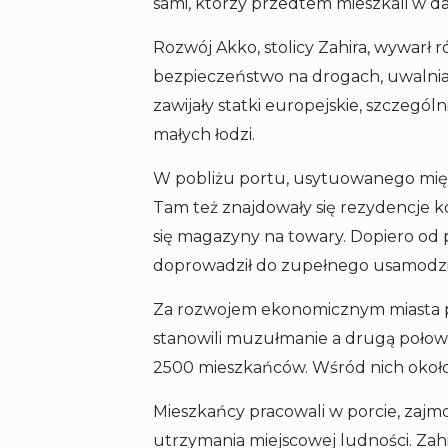
sami, którzy przedtem mieszkali w 
Rozwój Akko, stolicy Zahira, wywarł 
bezpieczeństwo na drogach, uwalniaj
zawijały statki europejskie, szczegó
małych łodzi.
W pobliżu portu, usytuowanego międz
Tam też znajdowały się rezydencje 
się magazyny na towary. Dopiero od
doprowadził do zupełnego usamodzie
Za rozwojem ekonomicznym miasta pos
stanowili muzułmanie a drugą połowę
2500 mieszkańców. Wśród nich okoł
Mieszkańcy pracowali w porcie, zajmow
utrzymania miejscowej ludności. Za