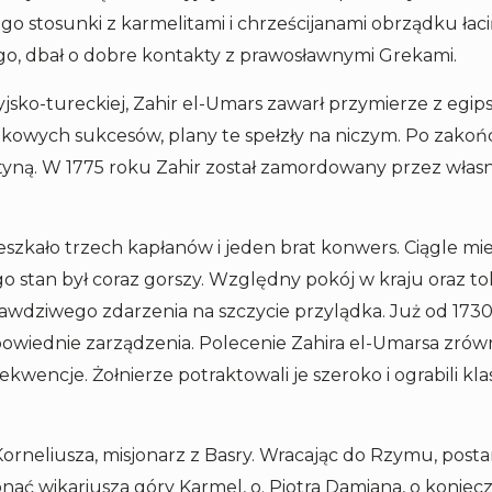
o stosunki z karmelitami i chrześcijanami obrządku łac
go, dbał o dobre kontakty z prawosławnymi Grekami.
sko-tureckiej, Zahir el-Umars zawarł przymierze z egip
tkowych sukcesów, plany te spełzły na niczym. Po zakoń
styną. W 1775 roku Zahir został zamordowany przez własn
szkało trzech kapłanów i jeden brat konwers. Ciągle m
go stan był coraz gorszy. Względny pokój w kraju oraz to
dziwego zdarzenia na szczycie przylądka. Już od 1730 
wiednie zarządzenia. Polecenie Zahira el-Umarsa zrównan
wencje. Żołnierze potraktowali je szeroko i ograbili kla
Korneliusza, misjonarz z Basry. Wracając do Rzymu, post
nać wikariusza góry Karmel, o. Piotra Damiana, o koniec