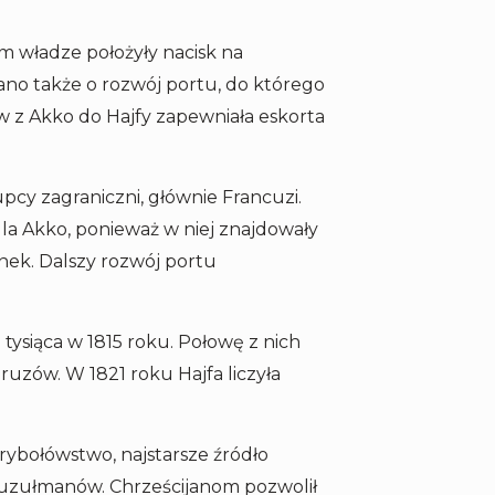
m władze położyły nacisk na
ano także o rozwój portu, do którego
w z Akko do Hajfy zapewniała eskorta
cy zagraniczni, głównie Francuzi.
a Akko, ponieważ w niej znajdowały
nek. Dalszy rozwój portu
ysiąca w 1815 roku. Połowę z nich
uzów. W 1821 roku Hajfa liczyła
 rybołówstwo, najstarsze źródło
muzułmanów. Chrześcijanom pozwolił