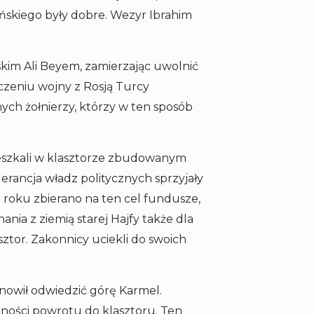
ińskiego były dobre. Wezyr Ibrahim
skim Ali Beyem, zamierzając uwolnić
czeniu wojny z Rosją Turcy
ych żołnierzy, którzy w ten sposób
ieszkali w klasztorze zbudowanym
lerancja władz politycznych sprzyjały
roku zbierano na ten cel fundusze,
ia z ziemią starej Hajfy także dla
sztor. Zakonnicy uciekli do swoich
anowił odwiedzić górę Karmel.
zności powrotu do klasztoru. Ten