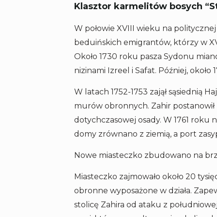
Klasztor karmelitów bosych “St
W połowie XVIII wieku na politycznej 
beduińskich emigrantów, którzy w XVI
Około 1730 roku pasza Sydonu miano
nizinami Izreel i Safat. Później, około
W latach 1752-1753 zajął sąsiednią 
murów obronnych. Zahir postanowił pr
dotychczasowej osady. W 1761 roku na
domy zrównano z ziemią, a port zasy
Nowe miasteczko zbudowano na brzeg
Miasteczko zajmowało około 20 tysi
obronne wyposażone w działa. Zapew
stolicę Zahira od ataku z południowej