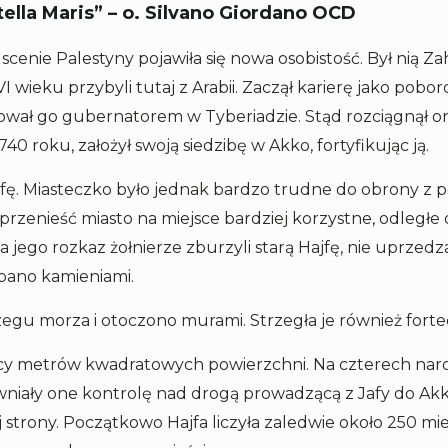
ella Maris” – o. Silvano Giordano OCD
scenie Palestyny pojawiła się nowa osobistość. Był nią Za
 wieku przybyli tutaj z Arabii. Zaczął karierę jako pobo
wał go gubernatorem w Tyberiadzie. Stąd rozciągnął o
 1740 roku, założył swoją siedzibę w Akko, fortyfikując ją.
Hajfę. Miasteczko było jednak bardzo trudne do obrony z
zenieść miasto na miejsce bardziej korzystne, odległe 
 jego rozkaz żołnierze zburzyli starą Hajfę, nie uprzed
pano kamieniami.
u morza i otoczono murami. Strzegła je również fortec
ęcy metrów kwadratowych powierzchni. Na czterech nar
niały one kontrolę nad drogą prowadzącą z Jafy do Akk
 strony. Początkowo Hajfa liczyła zaledwie około 250 mie