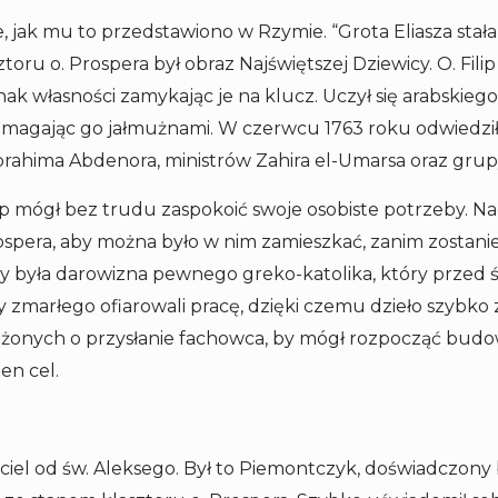
ie, jak mu to przedstawiono w Rzymie. “Grota Eliasza stała
ztoru o. Prospera był obraz Najświętszej Dziewicy. O. Fil
znak własności zamykając je na klucz. Uczył się arabskieg
omagając go jałmużnami. W czerwcu 1763 roku odwiedził 
brahima Abdenora, ministrów Zahira el-Umarsa oraz grup
ip mógł bez trudu zaspokoić swoje osobiste potrzeby. Na
rospera, aby można było w nim zamieszkać, zanim zosta
y była darowizna pewnego greko-katolika, który przed 
cy zmarłego ofiarowali pracę, dzięki czemu dzieło szybk
łożonych o przysłanie fachowca, by mógł rozpocząć budow
en cel.
ciel od św. Aleksego. Był to Piemontczyk, doświadczony