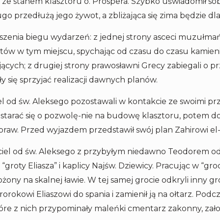
ię ze stanem klasztoru o. Prospera. Szybko uświadomił so
 przedłużą jego żywot, a zbliżająca się zima będzie dla
ieszenia biegu wydarzeń: z jednej strony asceci muzułma
tów w tym miejscu, spychając od czasu do czasu kamieni
cych; z drugiej strony prawosławni Grecy zabiegali o p
y się sprzyjać realizacji dawnych planów.
iciel od św. Aleksego pozostawali w kontakcie ze swoimi pr
tam starać się o pozwolę-nie na budowę klasztoru, potem
praw. Przed wyjazdem przedstawił swój plan Zahirowi el
ciel od św. Aleksego z przybyłym niedawno Teodorem od
groty Eliasza” i kaplicy Najśw. Dziewicy. Pracując w “groc
łożony na skalnej ławie. W tej samej grocie odkryli inny g
prorokowi Eliaszowi do spania i zamienił ją na ołtarz. Po
tóre z nich przypominały maleńki cmentarz zakonny, zał