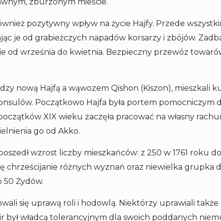
dawnym, zburzonym mieście.
również pozytywny wpływ na życie Hajfy. Przede wszystki
ąc je od grabieżczych napadów korsarzy i zbójów. Zadb
lnie od września do kwietnia. Bezpieczny przewóz towaró
y nową Hajfą a wąwozem Qishon (Kiszon), mieszkali kup
konsulów. Początkowo Hajfa była portem pomocniczym dl
 początków XIX wieku zaczęła pracować na własny rachu
lnienia go od Akko.
zedł wzrost liczby mieszkańców: z 250 w 1761 roku do t
 chrześcijanie różnych wyznań oraz niewielka grupka dr
o 50 Żydów.
ali się uprawą roli i hodowlą. Niektórzy uprawiali także
hir był władcą tolerancyjnym dla swoich poddanych nie