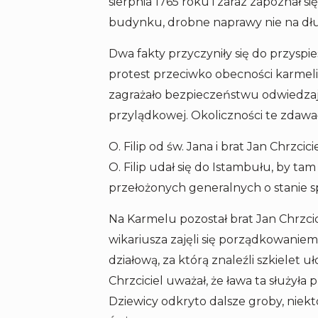
sierpnia 1765 roku i zaraz zapoznał s
budynku, drobne naprawy nie na długo
Dwa fakty przyczyniły się do przysp
protest przeciwko obecności karmeli
zagrażało bezpieczeństwu odwiedzają
przylądkowej. Okoliczności te zdawał
O. Filip od św. Jana i brat Jan Chrzc
O. Filip udał się do Istambułu, by 
przełożonych generalnych o stanie s
Na Karmelu pozostał brat Jan Chrzci
wikariusza zajęli się porządkowaniem “
działową, za którą znaleźli szkielet u
Chrzciciel uważał, że ława ta służyła 
Dziewicy odkryto dalsze groby, niek