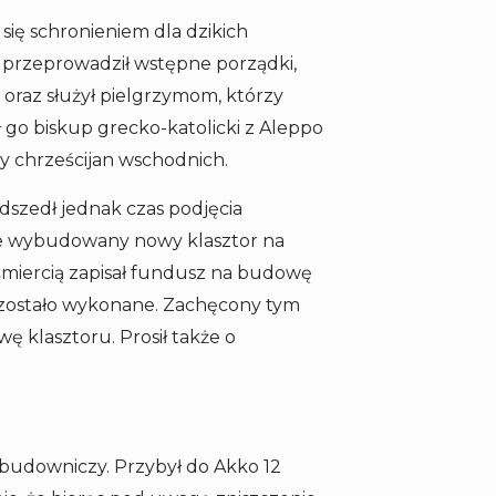
 się schronieniem dla dzikich
ip przeprowadził wstępne porządki,
o oraz służył pielgrzymom, którzy
go biskup grecko-katolicki z Aleppo
y chrześcijan wschodnich.
dszedł jednak czas podjęcia
nie wybudowany nowy klasztor na
śmiercią zapisał fundusz na budowę
o zostało wykonane. Zachęcony tym
ę klasztoru. Prosił także o
 budowniczy. Przybył do Akko 12