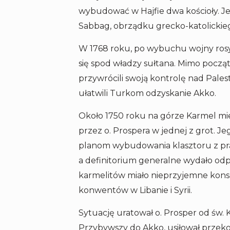
wybudować w Hajfie dwa kościoły. Jeg
Sabbag, obrządku grecko-katolickie
W 1768 roku, po wybuchu wojny rosyj
się spod władzy sułtana. Mimo począ
przywrócili swoją kontrolę nad Pale
ułatwili Turkom odzyskanie Akko.
Około 1750 roku na górze Karmel mie
przez o. Prospera w jednej z grot. Je
planom wybudowania klasztoru z praw
a definitorium generalne wydało odpo
karmelitów miało nieprzyjemne konsek
konwentów w Libanie i Syrii.
Sytuację uratował o. Prosper od św. 
Przybywszy do Akko, usiłował przeko