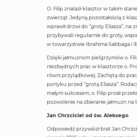
O. Filip znalazł klasztor w takim stan
zwierząt. Jedyną pozostałością z klas
wprawił drzwi do “groty Eliasza”, na 
przybywali regularnie do groty, wsp
w towarzystwie Ibrahima Sabbaga i I
Dzięki jałmużnom pielgrzymów o. Fil
niezbędnych prac w klasztorze o. P
równi przylądkowej. Zachętą do prac
portyku przed “grotą Eliasza”. Roda
małym sukcesem, o. Filip prosił prze
pozwolenie na zbieranie jałmużn na t
Jan Chrzciciel od św. Aleksego
Odpowiedź przywiózł brat Jan Chrzci