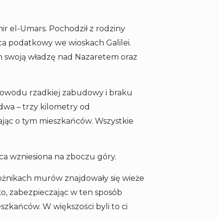
hir el-Umars. Pochodził z rodziny
rca podatkowy we wioskach Galilei.
n swoją władzę nad Nazaretem oraz
 powodu rzadkiej zabudowy i braku
dwa – trzy kilometry od
zając o tym mieszkańców. Wszystkie
a wzniesiona na zboczu góry.
ożnikach murów znajdowały się wieże
o, zabezpieczając w ten sposób
szkańców. W większości byli to ci