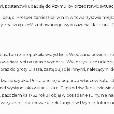
i, postanowił udać się do Rzymu, by przedstawić sytua
ę losu, o. Prosper zamieszkał w nim w towarzystwie miej
rzy znaczną część zrabowanego wyposażenia klasztoru. T
asztoru zaniepokoiła wszystkich. Wiedziano bowiem, że p
wę świątyni na tarasie wzgórza. Wykorzystując ucieczkę 
oraz do groty Eliasza, zastępując je innymi, należącymi do
ałać szybko. Postarano się o poparcie władców katolicki
 wysłano jako wikariusza o. Filipa od św. Jana, człowiek
 października 1762 roku i objął w posiadanie ruiny, nie n
 wszystkim informował przełożonych w Rzymie. Informacj