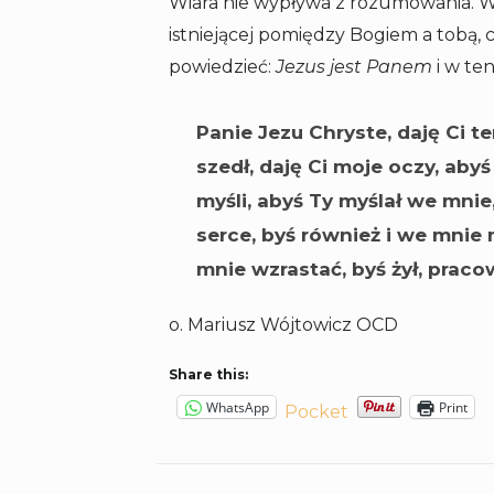
Wiara nie wypływa z rozumowania. Wyp
istniejącej pomiędzy Bogiem a tobą, 
powiedzieć:
Jezus jest Panem
i w te
Panie Jezu Chryste, daję Ci te
szedł, daję Ci moje oczy, abyś
myśli, abyś Ty myślał we mnie
serce, byś również i we mnie 
mnie wzrastać, byś żył, praco
o. Mariusz Wójtowicz OCD
Share this:
WhatsApp
Print
Pocket