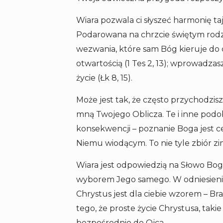
Wiara pozwala ci słyszeć harmonię ta
Podarowana na chrzcie świętym rodzi 
wezwania, które sam Bóg kieruje do ci
otwartością (1 Tes 2, 13); wprowadza
życie (Łk 8, 15).
Może jest tak, że często przychodzis
mną Twojego Oblicza. Te i inne podob
konsekwencji – poznanie Boga jest ce
Niemu wiodącym. To nie tyle zbiór zi
Wiara jest odpowiedzią na Słowo Boga
wyborem Jego samego. W odniesieniu 
Chrystus jest dla ciebie wzorem – B
tego, że proste życie Chrystusa, tak
bezpośrednio do Ojca.