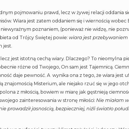
nym pojmowaniu prawd, lecz w żywej relacji oddania się
ów. Wiara jest zatem oddaniem się i wiernością wobec
st niewyraźnym poznaniem, (ponieważ nie widzę, nie poz
żbieta od Trójcy Świętej powie:
wiara jest przebywaniem
 jest.
ą, lecz jest istotną cechą wiary. Dlaczego? To nieomylna 
t obecnie różne od Twojego, On sam jest Tajemnicą. Ciem
ność daje pewność. A wynika ona z tego, że wiara jest uf
ałą znajomością Misterium, ale niejako rzuć się w jego otc
espolona z miłością, bowiem w miarę jak gęstnieją ciemnoś
wojego zainteresowania w stronę miłości:
Nie miałam wo
e prowadził jasnością, bezpieczniej, niźli światło połu