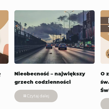
ę
Nieobecność – największy
O 
grzech codzienności
św.
Św
Czytaj dalej