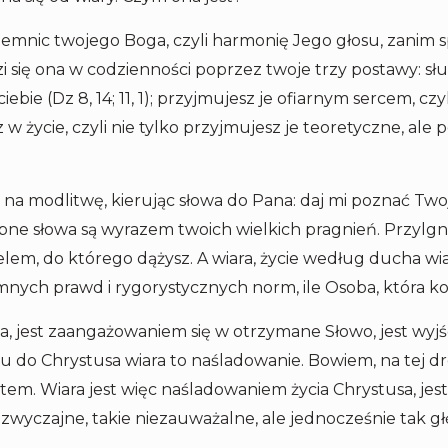
jemnic twojego Boga, czyli harmonię Jego głosu, zanim s
się ona w codzienności poprzez twoje trzy postawy: słu
ebie (Dz 8, 14; 11, 1); przyjmujesz je ofiarnym sercem, c
sz w życie, czyli nie tylko przyjmujesz je teoretyczne, a
z na modlitwę, kierując słowa do Pana: daj mi poznać Two
ne słowa są wyrazem twoich wielkich pragnień. Przylgni
lem, do którego dążysz. A wiara, życie według ducha wi
mnych prawd i rygorystycznych norm, ile Osoba, która koch
, jest zaangażowaniem się w otrzymane Słowo, jest wyjś
do Chrystusa wiara to naśladowanie. Bowiem, na tej dr
ratem. Wiara jest więc naśladowaniem życia Chrystusa, j
ie zwyczajne, takie niezauważalne, ale jednocześnie tak g