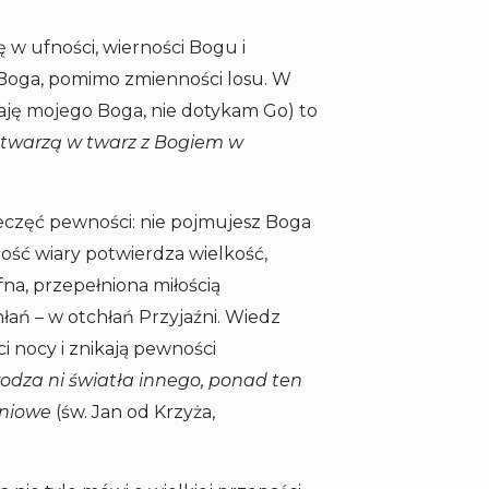
 w ufności, wierności Bogu i
 Boga, pomimo zmienności losu. W
naję mojego Boga, nie dotykam Go) to
 twarzą w twarz z Bogiem w
pieczęć pewności: nie pojmujesz Boga
ność wiary potwierdza wielkość,
na, przepełniona miłością
hłań – w otchłań Przyjaźni. Wiedz
ci nocy i znikają pewności
dza ni światła innego, ponad ten
dniowe
(św. Jan od Krzyża,