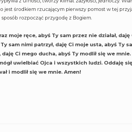
ływa z ufności, tworzy klimat zażyłości, jednoczy. Wiara
co jest środkiem rzucającym pierwszy pomost w tej przyja
n sposób rozpocząć przygodę z Bogiem.
raz moje ręce, abyś Ty sam przez nie działał, daję
 Ty sam nimi patrzył, daję Ci moje usta, abyś Ty 
, daję Ci mego ducha, abyś Ty modlił się we mnie
mógł uwielbiać Ojca i wszystkich ludzi. Oddaję si
wał i modlił się we mnie. Amen!