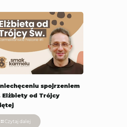
zniechęceniu spojrzeniem
 Elżbiety od Trójcy
iętej
Czytaj dalej