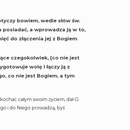
otyczy bowiem, wedle słów św.
a posiadać, a wprowadza ją w to,
ęć do złączenia jej z Bogiem
.
ące czegokolwiek, [co nie jest
gotowuje wolę i łączy ją z
, co nie jest Bogiem, a tym
ochać całym swoim życiem, dał Ci
ego i do Niego prowadzą, byś