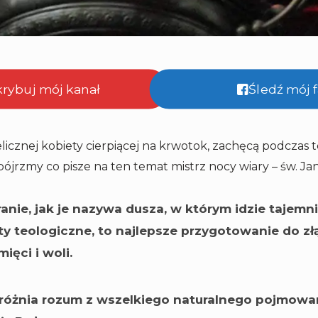
krybuj mój kanał
Śledź mój
icznej kobiety cierpiącej na krwotok, zachęcą podczas t
pójrzmy co pisze na ten temat mistrz nocy wiary – św. Jan
anie, jak je nazywa dusza, w którym idzie tajemn
noty teologiczne, to najlepsze przygotowanie do zł
ięci i woli.
różnia rozum z wszelkiego naturalnego pojmowa