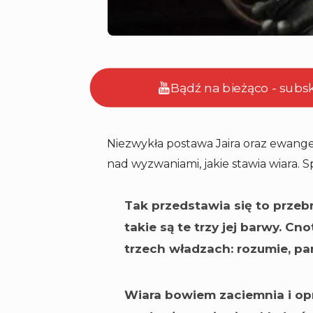
Bądź na bieżąco - subs
Niezwykła postawa Jaira oraz ewangel
nad wyzwaniami, jakie stawia wiara. S
Tak przedstawia się to przebr
takie są te trzy jej barwy. C
trzech władzach: rozumie, pam
Wiara bowiem zaciemnia i op