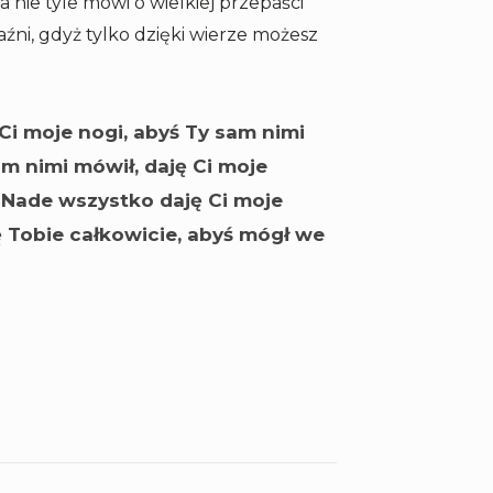
 nie tyle mówi o wielkiej przepaści
źni, gdyż tylko dzięki wierze możesz
 Ci moje nogi, abyś Ty sam nimi
sam nimi mówił, daję Ci moje
. Nade wszystko daję Ci moje
ę Tobie całkowicie, abyś mógł we