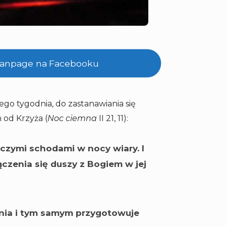
 fanpage na Facebooku
ego tygodnia, do zastanawiania się
 od Krzyża (
Noc ciemna
II 21, 11):
iczymi schodami w nocy wiary. I
ączenia się duszy z Bogiem w jej
nia i tym samym przygotowuje