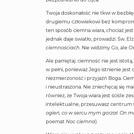
Twoja doskonałość nie tkwi w bezbłęd
drugiemu człowiekowi bez kompromis
ten sposób ciemna wiara, chociaż je
jednak daje światło, prowadzi. Św. El
ciemnościach
. Nie widzimy Go, ale On
Ale pamiętaj: ciemność nie jest istot
w pełni, ponieważ Jego istnienie jes
niezmierzoność i przyjaźń Boga. Ciem
i nieustraszona. Nie zniechęcaj się m
również, że Twoja wiara jest ściśle z
intelektualne, przesuwasz centrum s
ogień, co w sercu mym gorzał. On mni
poemat
Noc ciemna
).