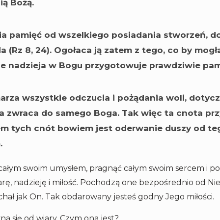
ią Bożą.
nia pamięć od wszelkiego posiadania stworzeń, d
a (Rz 8, 24). Ogołaca ją zatem z tego, co by mogł
e nadzieja w Bogu przygotowuje prawdziwie pami
arza wszystkie odczucia i pożądania woli, dotycz
a zwraca do samego Boga. Tak więc ta cnota przy
m tych cnót bowiem jest oderwanie duszy od tego
.
całym swoim umysłem, pragnąć całym swoim sercem i pok
rę, nadzieję i miłość. Pochodzą one bezpośrednio od Ni
ochał jak On. Tak obdarowany jesteś godny Jego miłości.
 się od wiary. Czym ona jest?