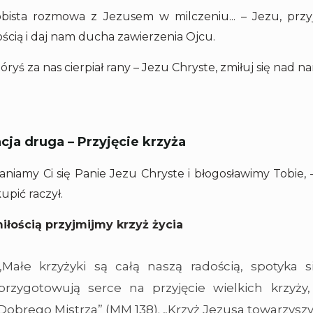
bista rozmowa z Jezusem w milczeniu... – Jezu, przyj
ością i daj nam ducha zawierzenia Ojcu.
tóryś za nas cierpiał rany – Jezu Chryste, zmiłuj się nad na
cja druga – Przyjęcie krzyża
łaniamy Ci się Panie Jezu Chryste i błogosławimy Tobie,
upić raczył.
iłością przyjmijmy krzyż życia
„Małe krzyżyki są całą naszą radością, spotyka si
przygotowują serce na przyjęcie wielkich krzyż
Dobrego Mistrza” (MM 138). „Krzyż Jezusa towarzyszył