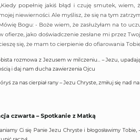
„Kiedy popełnię jakiś błąd i czuję smutek, wiem
mojej niewierności. Ale myślisz, że się na tym zatrzy
Mówię Bogu: - Boże wiem, że zasłużyłam na to uczuc
w ofierze, jako doświadczenie zesłane mi przez Twoją
cieszę się, że mam to cierpienie do ofiarowania Tobi
bista rozmowa z Jezusem w milczeniu... – Jezu, upadają
ością i daj nam ducha zawierzenia Ojcu
tóryś za nas cierpiał rany – Jezu Chryste, zmiłuj się nad na
acja czwarta – Spotkanie z Matką
łaniamy Ci się Panie Jezu Chryste i błogosławimy Tobie,
upić raczył.