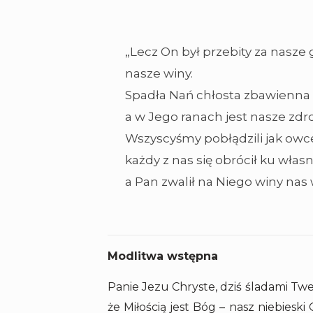
„Lecz On był przebity za nasze
nasze winy.
Spadła Nań chłosta zbawienna 
a w Jego ranach jest nasze zdr
Wszyscyśmy pobłądzili jak owc
każdy z nas się obrócił ku włas
a Pan zwalił na Niego winy nas 
Modlitwa wstępna
Panie Jezu Chryste, dziś śladami Twej
że Miłością jest Bóg – nasz niebieski