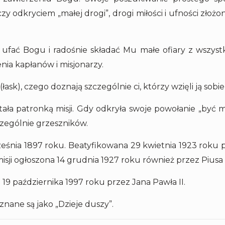
y odkryciem „małej drogi”, drogi miłości i ufności złoż
ufać Bogu i radośnie składać Mu małe ofiary z wszystk
nia kapłanów i misjonarzy.
(łask), czego doznają szczególnie ci, którzy wzięli ją sobi
ała patronką misji. Gdy odkryła swoje powołanie „być mił
zczególnie grzeszników.
rześnia 1897 roku. Beatyfikowana 29 kwietnia 1923 roku 
isji ogłoszona 14 grudnia 1927 roku również przez Piusa 
19 października 1997 roku przez Jana Pawła II.
znane są jako „Dzieje duszy”.