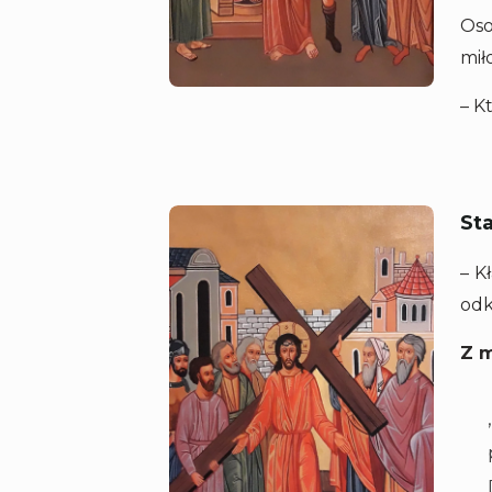
Oso
mił
– K
Sta
– K
odk
Z m