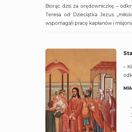
Biorąc dziś za orędowniczkę – odkr
Teresa od Dzieciątka Jezus „miłoś
wspomagali pracę kapłanów i misjonar
St
– K
odk
Mił