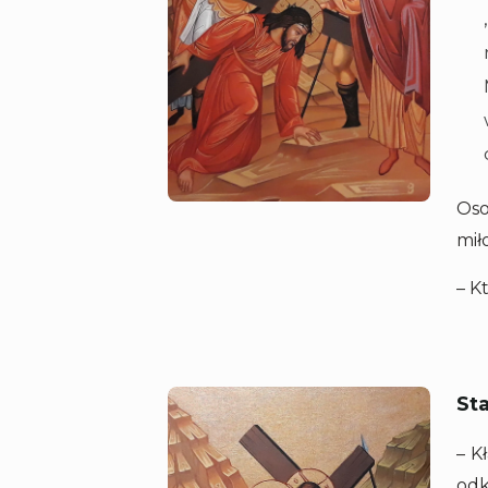
Oso
mił
– K
St
– K
odk