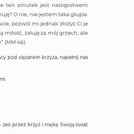
, że ten smutek jest następstwem
muję? O nie, nie jestem taka głupia.
ie, pozwól mi jednak złożyć Ci je
 miłość, żałuję za mój grzech, ale
e” (MM 46).
cy pod ciężarem krzyża, napełnij nas
mi.
 – żeś przez krzyż i mękę Swoją świat