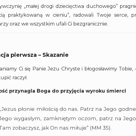
ywczynię „małej drogi dziecięctwa duchowego” pragnie
cią praktykowaną w cieniu”, radowali Twoje serce, pr
zy oraz we wszystkim ufali Ci bezgranicznie.
acja pierwsza – Skazanie
łaniamy Ci się Panie Jezu Chryste i błogosławimy Tobie,
upić raczył.
ość przynagla Boga do przyjęcia wyroku śmierci
„Jezus płonie miłością do nas. Patrz na Jego godne 
Jego wygasłym, zamkniętym oczom, patrz na Jego r
Tam zobaczysz, jak On nas miłuje” (MM 35).