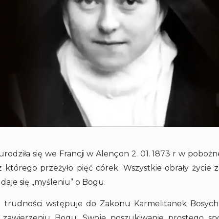
rodziła się we Francji w Alençon 2. 01. 1873 r w pobożne
którego przeżyło pięć córek. Wszystkie obrały życie 
daje się „myśleniu” o Bogu.
 trudności wstępuje do Zakonu Karmelitanek Bosych w
i zawierzeniu Bogu. Swoje poszukiwanie prostego sp