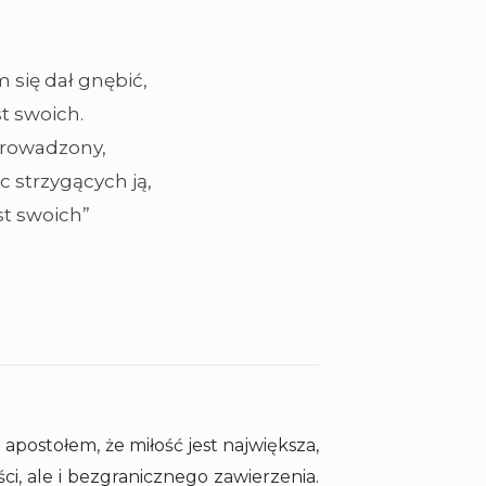
 się dał gnębić,
t swoich.
prowadzony,
 strzygących ją,
st swoich”
 apostołem, że miłość jest największa,
ści, ale i bezgranicznego zawierzenia.