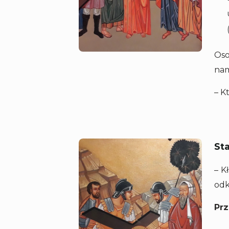
Oso
nam
– K
Sta
– K
odk
Prz