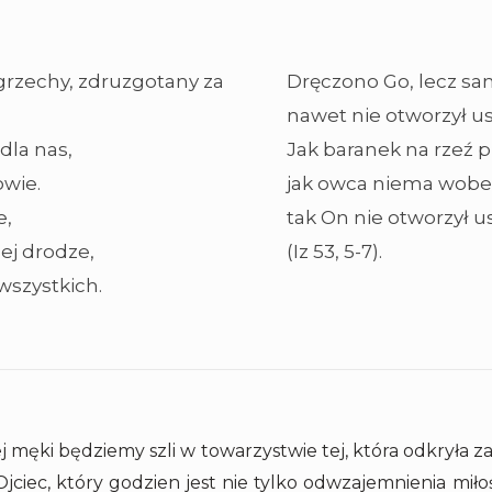
 grzechy, zdruzgotany za
Dręczono Go, lecz sam
nawet nie otworzył us
dla nas,
Jak baranek na rzeź 
owie.
jak owca niema wobec
e,
tak On nie otworzył u
nej drodze,
(Iz 53, 5-7).
wszystkich.
 męki będziemy szli w towarzystwie tej, która odkryła za
 Ojciec, który godzien jest nie tylko odwzajemnienia miło