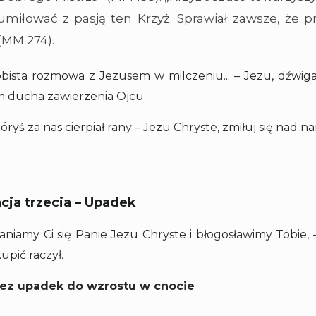
umiłować z pasją ten Krzyż. Sprawiał zawsze, że p
(MM 274).
bista rozmowa z Jezusem w milczeniu... – Jezu, dźwigają
 ducha zawierzenia Ojcu.
tóryś za nas cierpiał rany – Jezu Chryste, zmiłuj się nad na
cja trzecia – Upadek
łaniamy Ci się Panie Jezu Chryste i błogosławimy Tobie,
upić raczył.
ez upadek do wzrostu w cnocie