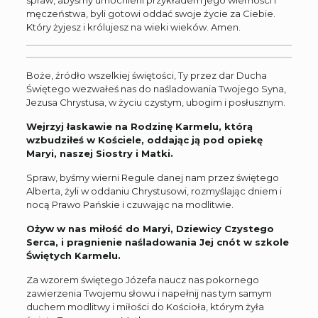
męczeństwa, byli gotowi oddać swoje życie za Ciebie.
Który żyjesz i królujesz na wieki wieków. Amen.
Boże, źródło wszelkiej świętości, Ty przez dar Ducha
Świętego wezwałeś nas do naśladowania Twojego Syna,
Jezusa Chrystusa, w życiu czystym, ubogim i posłusznym.
Wejrzyj łaskawie na Rodzinę Karmelu, którą
wzbudziłeś w Kościele, oddając ją pod opiekę
Maryi, naszej Siostry i Matki.
Spraw, byśmy wierni Regule danej nam przez świętego
Alberta, żyli w oddaniu Chrystusowi, rozmyślając dniem i
nocą Prawo Pańskie i czuwając na modlitwie.
Ożyw w nas miłość do Maryi, Dziewicy Czystego
Serca, i pragnienie naśladowania Jej cnót w szkole
Świętych Karmelu.
Za wzorem świętego Józefa naucz nas pokornego
zawierzenia Twojemu słowu i napełnij nas tym samym
duchem modlitwy i miłości do Kościoła, którym żyła