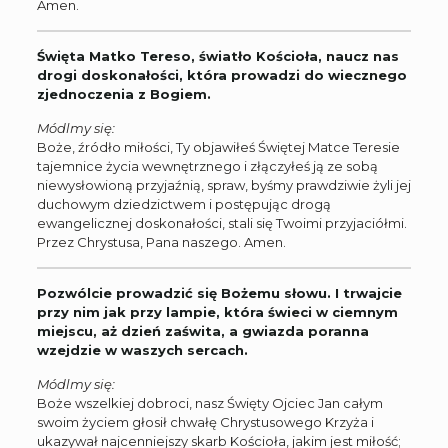
Amen.
Święta Matko Tereso, światło Kościoła, naucz nas
drogi doskonałości, która prowadzi do wiecznego
zjednoczenia z Bogiem.
Módlmy się:
Boże, źródło miłości, Ty objawiłeś Świętej Matce Teresie
tajemnice życia wewnętrznego i złączyłeś ją ze sobą
niewysłowioną przyjaźnią, spraw, byśmy prawdziwie żyli jej
duchowym dziedzictwem i postępując drogą
ewangelicznej doskonałości, stali się Twoimi przyjaciółmi.
Przez Chrystusa, Pana naszego. Amen.
Pozwólcie prowadzić się Bożemu słowu. I trwajcie
przy nim jak przy lampie, która świeci w ciemnym
miejscu, aż dzień zaświta, a gwiazda poranna
wzejdzie w waszych sercach.
Módlmy się:
Boże wszelkiej dobroci, nasz Święty Ojciec Jan całym
swoim życiem głosił chwałę Chrystusowego Krzyża i
ukazywał najcenniejszy skarb Kościoła, jakim jest miłość;