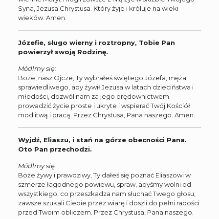
Syna, Jezusa Chrystusa. Który żyje i króluje na wieki
wieków. Amen.
Józefie, sługo wierny i roztropny, Tobie Pan
powierzył swoją Rodzinę.
Módlmy się:
Boże, nasz Ojcze, Ty wybrałeś świętego Józefa, męża
sprawiedliwego, aby żywił Jezusa w latach dzieciństwa i
młodości, dozwól nam za jego orędownictwem
prowadzić życie proste i ukryte i wspierać Twój Kościół
modlitwą i pracą. Przez Chrystusa, Pana naszego. Amen.
Wyjdź, Eliaszu, i stań na górze obecności Pana.
Oto Pan przechodzi.
Módlmy się:
Boże żywy i prawdziwy, Ty dałeś się poznać Eliaszowi w
szmerze łagodnego powiewu, spraw, abyśmy wolni od
wszystkiego, co przeszkadza nam słuchać Twego głosu,
zawsze szukali Ciebie przez wiarę i doszli do pełni radości
przed Twoim obliczem. Przez Chrystusa, Pana naszego.