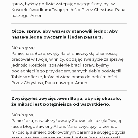
spraw, byśmy gorliwie wstępując w jego ślady, byli w
Kościele świadkami Twojej miłości. Przez Chrystusa, Pana
naszego. Amen.
Ojcze, spraw, aby wszyscy stanowili jedno; Aby
nastała jedna owczarnia i jeden pasterz.
Módlmy się:
Panie, nasz Boże, święty Rafał z niezwykłą ofiarnością
pracował w Twojej winnicy, oddając swe życie za sprawę
jedności Kościoła i zbawienie braci; spraw, byśmy
pociągnięci jego przykładem, samych siebie poświęcili
Tobie w ofierze, która otwiera bramy do pełni miłości.
Przez Chrystusa, Pana naszego. Amen.
Zwyciężyłeś zwycięstwem Boga, aby się okazało,
że miłość jest potężniejsza od wszystkiego.
Módlmy się:
Panie Jezu, nasz ukrzyżowany Zbawicielu, dzięki Twojej
łasce błogosławiony Alfons Maria zwyciężył przemoc
miłością, a śmierć dobrowolnym darem ze swojego życia;
spraw, abyśmy umocnieni przykładem jego wierności i