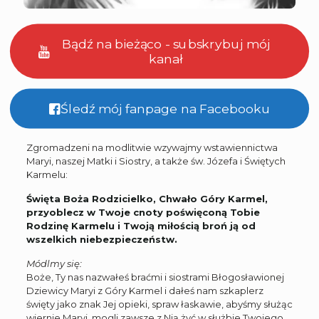
Bądź na bieżąco - subskrybuj mój
kanał
Śledź mój fanpage na Facebooku
Zgromadzeni na modlitwie wzywajmy wstawiennictwa
Maryi, naszej Matki i Siostry, a także św. Józefa i Świętych
Karmelu:
Święta Boża Rodzicielko, Chwało Góry Karmel,
przyoblecz w Twoje cnoty poświęconą Tobie
Rodzinę Karmelu i Twoją miłością broń ją od
wszelkich niebezpieczeństw.
Módlmy się:
Boże, Ty nas nazwałeś braćmi i siostrami Błogosławionej
Dziewicy Maryi z Góry Karmel i dałeś nam szkaplerz
święty jako znak Jej opieki, spraw łaskawie, abyśmy służąc
wiernie Maryi, mogli zawsze z Nią żyć w służbie Twojego