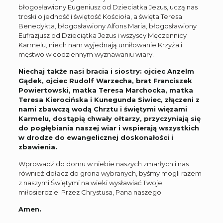
błogosławiony Eugeniusz od Dzieciatka Jezus, uczą nas
troski o jedność i świętość Kościoła, a święta Teresa
Benedykta, błogosławiony Alfons Maria, błogosławiony
Eufrazjusz od Dzieciątka Jezus i wszyscy Męczennicy
Karmelu, niech nam wyjednają umiłowanie Krzyża i
męstwo w codziennym wyznawaniu wiary.
Niechaj także nasi bracia i siostry: ojciec Anzelm
Gądek, ojciec Rudolf Warzecha, brat Franciszek
Powiertowski, matka Teresa Marchocka, matka
Teresa Kierocińska i Kunegunda Siwiec, złączeni z
nami zbawczą wodą Chrztu i świętymi więzami
Karmelu, dostąpią chwały ołtarzy, przyczyniają się
do pogłębiania naszej wiar i wspierają wszystkich
w drodze do ewangelicznej doskonałości i
zbawienia.
Wprowadź do domu w niebie naszych zmarłych i nas
również dołącz do grona wybranych, byśmy mogli razem
z naszymi Świętymi na wieki wysławiać Twoje
miłosierdzie. Przez Chrystusa, Pana naszego.
Amen.