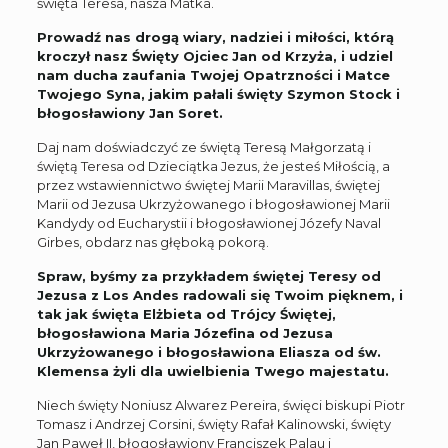
święta Teresa, nasza Matka.
Prowadź nas drogą wiary, nadziei i miłości, którą
kroczył nasz Święty Ojciec Jan od Krzyża, i udziel
nam ducha zaufania Twojej Opatrzności i Matce
Twojego Syna, jakim pałali święty Szymon Stock i
błogosławiony Jan Soret.
Daj nam doświadczyć ze świętą Teresą Małgorzatą i
świętą Teresa od Dzieciątka Jezus, że jesteś Miłością, a
przez wstawiennictwo świętej Marii Maravillas, świętej
Marii od Jezusa Ukrzyżowanego i błogosławionej Marii
Kandydy od Eucharystii i błogosławionej Józefy Naval
Girbes, obdarz nas głęboką pokorą.
Spraw, byśmy za przykładem świętej Teresy od
Jezusa z Los Andes radowali się Twoim pięknem, i
tak jak święta Elżbieta od Trójcy Świętej,
błogosławiona Maria Józefina od Jezusa
Ukrzyżowanego i błogosławiona Eliasza od św.
Klemensa żyli dla uwielbienia Twego majestatu.
Niech święty Noniusz Alwarez Pereira, święci biskupi Piotr
Tomasz i Andrzej Corsini, święty Rafał Kalinowski, święty
Jan Paweł II, błogosławiony Franciszek Palau i