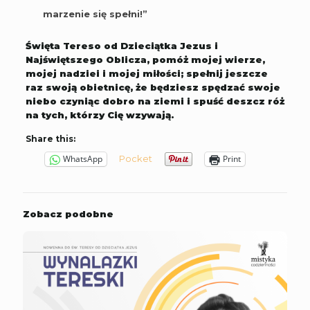
marzenie się spełni!”
Święta Tereso od Dzieciątka Jezus i
Najświętszego Oblicza, pomóż mojej wierze,
mojej nadziei i mojej miłości; spełnij jeszcze
raz swoją obietnicę, że będziesz spędzać swoje
niebo czyniąc dobro na ziemi i spuść deszcz róż
na tych, którzy Cię wzywają.
Share this:
Pocket
WhatsApp
Print
Zobacz podobne