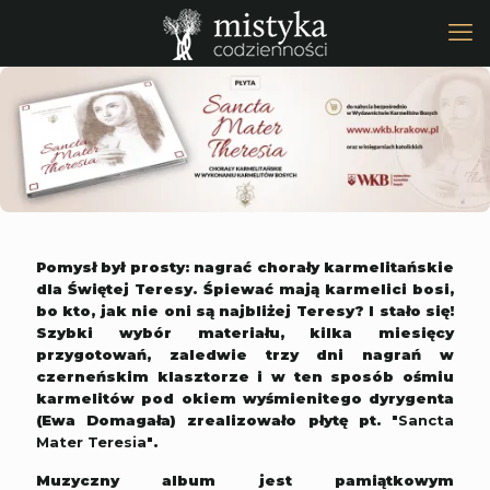
Pomysł był prosty: nagrać chorały karmelitańskie
dla Świętej Teresy. Śpiewać mają karmelici bosi,
bo kto, jak nie oni są najbliżej Teresy? I stało się!
Szybki wybór materiału, kilka miesięcy
przygotowań, zaledwie trzy dni nagrań w
czerneńskim klasztorze i w ten sposób ośmiu
karmelitów pod okiem wyśmienitego dyrygenta
(Ewa Domagała) zrealizowało płytę pt.
"Sancta
Mater Teresia"
.
Muzyczny album jest pamiątkowym