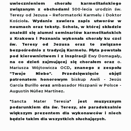
uwiecznieniem chorału karmelitańskiego
związanym z obchodami
500-lecia urodzin św.
Teresy od Jezusa – Reformatorki Karmelu i Doktor
Kościoła
. Wydanie zawiera zapis utworów w
neumach oraz teksty. Schola, w której składzie
znaleźli się alumni seminariów karmelitańskich
z Krakowa i Poznania wykonała chorały ku czci
św. Teresy od Jezusa oraz te związane
bezpośrednio z tradycją Karmelu. Płyta powstała
pod kierownictwem i z inspiracji
Ewy Domagały
,
na co dzień zajmującej się chorałem oraz
o.
Mariusza Wójtowicza OCD
, znanego z zespołu
"Twoje Niebo". Przedsięwzięcie objęli
patronatem honorowym
biskup Awili - Jesús
García Burillo
oraz
ambasador Hiszpanii w Polsce -
Augustín Núñez Martínez
.
"
Sancta Mater Teresia
"
jest muzycznym
podarunkiem dla św. Teresy, ale paradoksalnie
większym prezentem dla wykonawców i niech
będzie takim dla wszystkich słuchających.