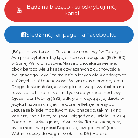
Bądź na bieżąco - subskrybuj mój
kanał
Śledź mój fanpage na Facebooku
„Bóg sam wystarcza!”. To zdanie z modlitwy św. Teresy z
Ávili przeczytałem, będąc jeszcze w nowicjacie (1978–80)
w Starej Wsi k. Brzozowa. Nasza biblioteka zawierała,
obok bardzo wielu książek związanych z duchowością
św. Ignacego Loyoli, także dzieła innych wielkich świętych
z różnych szkół duchowości. W tym czasie przeczytałem
Drogę doskonałości, a szczególnie uwagę zwróciłem na
rozważania hiszpańskiej mistyczki dotyczące modlitwy
Ojcze nasz. Później (1992) odkryłem, czytając jej dzieła w
języku hiszpańskim, jak niektóre refleksje Teresy od
Jezusa są bliskie modlitwom św. Ignacego, takim jak np.
Zabierz, Panie i przyjmij (por. Księga życia, Dzieła, I, s. 293).
Podobnie jak św. Ignacy, również św. Teresa zachęcała,
by na modlitwie prosić Boga o to, „czego chcę” (por.
Wołanie duszy do Boga, Dzieła, III, s. 159). Bardzo