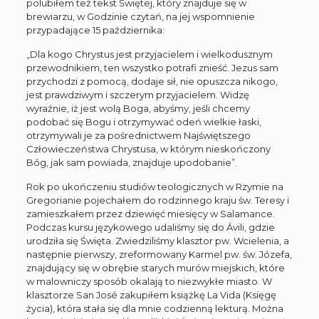
polubiłem też tekst Świętej, który znajduje się w
brewiarzu, w Godzinie czytań, na jej wspomnienie
przypadające 15 października:
„Dla kogo Chrystus jest przyjacielem i wielkodusznym
przewodnikiem, ten wszystko potrafi znieść. Jezus sam
przychodzi z pomocą, dodaje sił, nie opuszcza nikogo,
jest prawdziwym i szczerym przyjacielem. Widzę
wyraźnie, iż jest wolą Boga, abyśmy, jeśli chcemy
podobać się Bogu i otrzymywać odeń wielkie łaski,
otrzymywali je za pośrednictwem Najświętszego
Człowieczeństwa Chrystusa, w którym nieskończony
Bóg, jak sam powiada, znajduje upodobanie”.
Rok po ukończeniu studiów teologicznych w Rzymie na
Gregorianie pojechałem do rodzinnego kraju św. Teresy i
zamieszkałem przez dziewięć miesięcy w Salamance.
Podczas kursu językowego udaliśmy się do Ávili, gdzie
urodziła się Święta. Zwiedziliśmy klasztor pw. Wcielenia, a
następnie pierwszy, zreformowany Karmel pw. św. Józefa,
znajdujący się w obrębie starych murów miejskich, które
w malowniczy sposób okalają to niezwykłe miasto. W
klasztorze San José zakupiłem książkę La Vida (Księgę
życia), która stała się dla mnie codzienną lekturą. Można