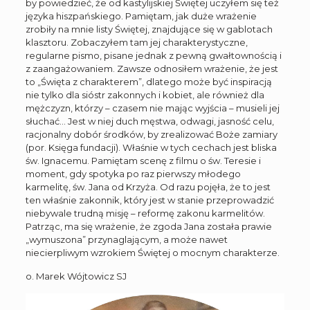
by powiedzieć, że od kastylijskiej Świętej uczyłem się też
języka hiszpańskiego. Pamiętam, jak duże wrażenie
zrobiły na mnie listy Świętej, znajdujące się w gablotach
klasztoru. Zobaczyłem tam jej charakterystyczne,
regularne pismo, pisane jednak z pewną gwałtownością i
z zaangażowaniem. Zawsze odnosiłem wrażenie, że jest
to „Święta z charakterem”, dlatego może być inspiracją
nie tylko dla sióstr zakonnych i kobiet, ale również dla
mężczyzn, którzy – czasem nie mając wyjścia – musieli jej
słuchać… Jest w niej duch męstwa, odwagi, jasność celu,
racjonalny dobór środków, by zrealizować Boże zamiary
(por. Księga fundacji). Właśnie w tych cechach jest bliska
św. Ignacemu. Pamiętam scenę z filmu o św. Teresie i
moment, gdy spotyka po raz pierwszy młodego
karmelitę, św. Jana od Krzyża. Od razu pojęła, że to jest
ten właśnie zakonnik, który jest w stanie przeprowadzić
niebywale trudną misję – reformę zakonu karmelitów.
Patrząc, ma się wrażenie, że zgoda Jana została prawie
„wymuszona” przynaglającym, a może nawet
niecierpliwym wzrokiem Świętej o mocnym charakterze.
o. Marek Wójtowicz SJ