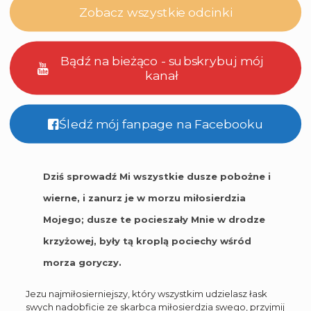
Zobacz wszystkie odcinki
Bądź na bieżąco - subskrybuj mój
kanał
Śledź mój fanpage na Facebooku
Dziś sprowadź Mi wszystkie dusze pobożne i
wierne, i zanurz je w morzu miłosierdzia
Mojego; dusze te pocieszały Mnie w drodze
krzyżowej, były tą kroplą pociechy wśród
morza goryczy.
Jezu najmiłosierniejszy, który wszystkim udzielasz łask
swych nadobficie ze skarbca miłosierdzia swego, przyjmij