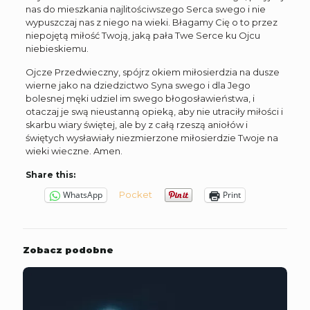
nas do mieszkania najlitościwszego Serca swego i nie
wypuszczaj nas z niego na wieki. Błagamy Cię o to przez
niepojętą miłość Twoją, jaką pała Twe Serce ku Ojcu
niebieskiemu.
Ojcze Przedwieczny, spójrz okiem miłosierdzia na dusze
wierne jako na dziedzictwo Syna swego i dla Jego
bolesnej męki udziel im swego błogosławieństwa, i
otaczaj je swą nieustanną opieką, aby nie utraciły miłości i
skarbu wiary świętej, ale by z całą rzeszą aniołów i
świętych wysławiały niezmierzone miłosierdzie Twoje na
wieki wieczne. Amen.
Share this:
Pocket
WhatsApp
Print
Zobacz podobne