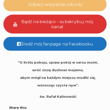
Zobacz wszystkie odcinki
Bądź na bieżąco - subskrybuj mój
kanał
Śledź mój fanpage na Facebooku
“O Królu pokoju, spraw pokój w sercu moim,
wróć ciszę duchowi mojemu,
abym mógł na każdym miejscu modlić się,
wznosząc czyste ręce”.
św. Rafał Kalinowski
Share this: