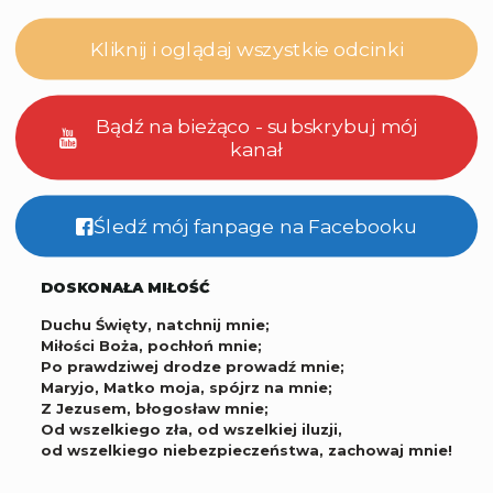
Kliknij i oglądaj wszystkie odcinki
Bądź na bieżąco - subskrybuj mój
kanał
Śledź mój fanpage na Facebooku
DOSKONAŁA MIŁOŚĆ
Duchu Święty, natchnij mnie;
Miłości Boża, pochłoń mnie;
Po prawdziwej drodze prowadź mnie;
Maryjo, Matko moja, spójrz na mnie;
Z Jezusem, błogosław mnie;
Od wszelkiego zła, od wszelkiej iluzji,
od wszelkiego niebezpieczeństwa, zachowaj mnie!