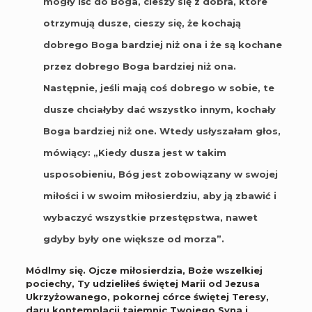
mogły iść do Boga, cieszy się z dobra, które
otrzymują dusze, cieszy się, że kochają
dobrego Boga bardziej niż ona i że są kochane
przez dobrego Boga bardziej niż ona.
Następnie, jeśli mają coś dobrego w sobie, te
dusze chciałyby dać wszystko innym, kochały
Boga bardziej niż one. Wtedy usłyszałam głos,
mówiący: „Kiedy dusza jest w takim
usposobieniu, Bóg jest zobowiązany w swojej
miłości i w swoim miłosierdziu, aby ją zbawić i
wybaczyć wszystkie przestępstwa, nawet
gdyby były one większe od morza”.
Módlmy się. Ojcze miłosierdzia, Boże wszelkiej
pociechy, Ty udzieliłeś świętej Marii od Jezusa
Ukrzyżowanego, pokornej córce świętej Teresy,
daru kontemplacji tajemnic Twojego Syna i