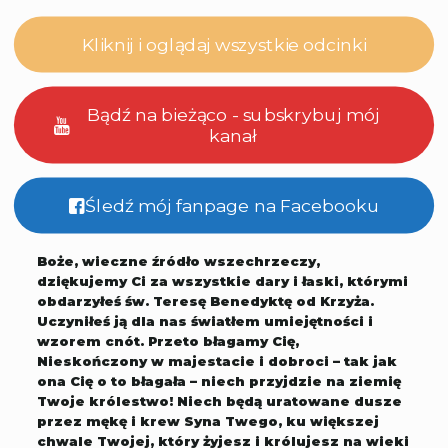
Kliknij i oglądaj wszystkie odcinki
Bądź na bieżąco - subskrybuj mój
kanał
Śledź mój fanpage na Facebooku
Boże, wieczne źródło wszechrzeczy,
dziękujemy Ci za wszystkie dary i łaski, którymi
obdarzyłeś św. Teresę Benedyktę od Krzyża.
Uczyniłeś ją dla nas światłem umiejętności i
wzorem cnót. Przeto błagamy Cię,
Nieskończony w majestacie i dobroci – tak jak
ona Cię o to błagała – niech przyjdzie na ziemię
Twoje królestwo! Niech będą uratowane dusze
przez mękę i krew Syna Twego, ku większej
chwale Twojej, który żyjesz i królujesz na wieki