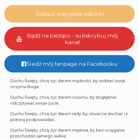
Zobacz wszystkie odcinki
Bądź na bieżąco - subskrybuj mój
kanał
Śledź mój fanpage na Facebooku
Duchu Święty, chcę żyć darem mądrości, by widzieć świat
oczyma Boga;
Duchu Święty, chcę żyć darem rozumu, by dogłębnie
odczytywać swoje życie;
Duchu Święty, chcę żyć darem rady, by otwarcie słuchać i z
pokorą podpowiadać;
Duchu Święty, chcę żyć darem męstwa, by bez ociągania
przechodzić samego siebie;