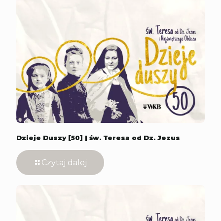
Dzieje Duszy [50] | św. Teresa od Dz. Jezus
Czytaj dalej