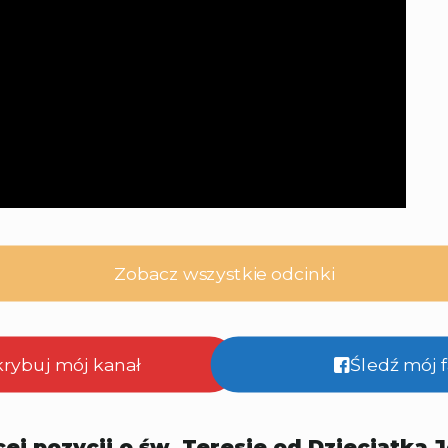
Zobacz wszystkie odcinki
krybuj mój kanał
Śledź mój
ej pozycji o św. Teresie od Dzieciątka 