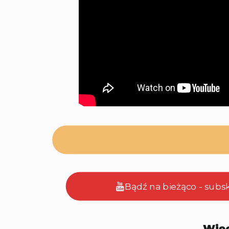
Bądź na bieżąco - subs
Więc