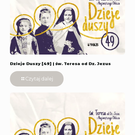
Dzieje Duszy [49] | św. Teresa od Dz. Jezus
Czytaj dalej