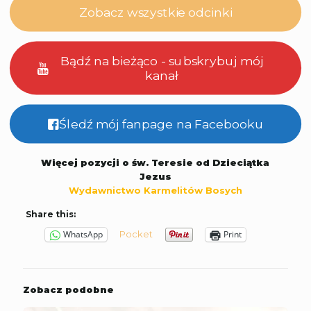
Zobacz wszystkie odcinki
Bądź na bieżąco - subskrybuj mój
kanał
Śledź mój fanpage na Facebooku
Więcej pozycji o św. Teresie od Dzieciątka
Jezus
Wydawnictwo Karmelitów Bosych
Share this:
Pocket
WhatsApp
Print
Zobacz podobne