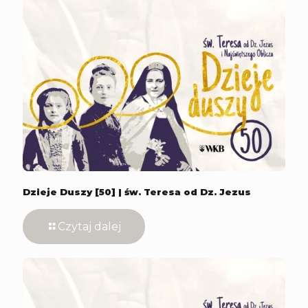
Dzieje Duszy [50] | św. Teresa od Dz. Jezus
Czytaj dalej