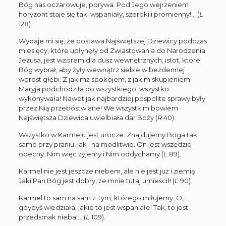
Bóg nas oczarowuje, porywa. Pod Jego wejrzeniem
horyzont staje się taki wspaniały, szeroki i promienny!… (
L
128).
Wydaje mi się, że postawa Najświętszej Dziewicy podczas
miesięcy, które upłynęły od Zwiastowania do Narodzenia
Jezusa, jest wzorem dla dusz wewnętrznych, istot, które
Bóg wybrał, aby żyły wewnątrz siebie w bezdennej
wprost głębi. Z jakimż spokojem, z jakim skupieniem
Maryja podchodziła do wszystkiego, wszystko
wykonywała! Nawet jak najbardziej pospolite sprawy były
przez Nią przebóstwiane! We wszystkim bowiem
Najświętsza Dziewica uwielbiała dar Boży (
R
40).
Wszystko w Karmelu jest urocze. Znajdujemy Boga tak
samo przy praniu, jak i na modlitwie. On jest wszędzie
obecny. Nim więc żyjemy i Nim oddychamy (
L
89).
Karmel nie jest jeszcze niebem, ale nie jest już i ziemią.
Jaki Pan Bóg jest dobry, że mnie tutaj umieścił! (
L
90).
Karmel to sam na sam z Tym, którego miłujemy. O,
gdybyś wiedziała, jakie to jest wspaniałe! Tak, to jest
przedsmak nieba!… (
L
109).