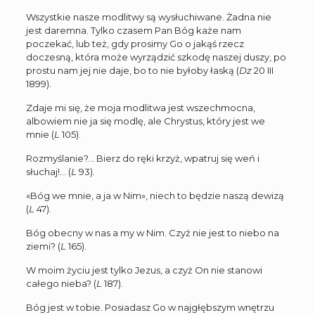
Wszystkie nasze modlitwy są wysłuchiwane. Żadna nie
jest daremna. Tylko czasem Pan Bóg każe nam
poczekać, lub też, gdy prosimy Go o jakąś rzecz
doczesną, która może wyrządzić szkodę naszej duszy, po
prostu nam jej nie daje, bo to nie byłoby łaską (
Dz
20 III
1899).
Zdaje mi się, że moja modlitwa jest wszechmocna,
albowiem nie ja się modlę, ale Chrystus, który jest we
mnie (
L
105).
Rozmyślanie?… Bierz do ręki krzyż, wpatruj się weń i
słuchaj!… (
L
93).
«Bóg we mnie, a ja w Nim», niech to będzie naszą dewizą
(
L
47).
Bóg obecny w nas a my w Nim. Czyż nie jest to niebo na
ziemi? (
L
165).
W moim życiu jest tylko Jezus, a czyż On nie stanowi
całego nieba? (
L
187).
Bóg jest w tobie. Posiadasz Go w najgłębszym wnętrzu