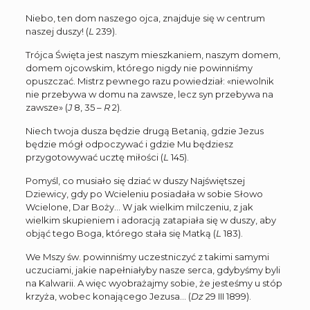
Niebo, ten dom naszego ojca, znajduje się w centrum
naszej duszy! (
L
239).
Trójca Święta jest naszym mieszkaniem, naszym domem,
domem ojcowskim, którego nigdy nie powinniśmy
opuszczać. Mistrz pewnego razu powiedział: «niewolnik
nie przebywa w domu na zawsze, lecz syn przebywa na
zawsze» (
J
8, 35 –
R
2).
Niech twoja dusza będzie drugą Betanią, gdzie Jezus
będzie mógł odpoczywać i gdzie Mu będziesz
przygotowywać ucztę miłości (
L
145).
Pomyśl, co musiało się dziać w duszy Najświętszej
Dziewicy, gdy po Wcieleniu posiadała w sobie Słowo
Wcielone, Dar Boży… W jak wielkim milczeniu, z jak
wielkim skupieniem i adoracją zatapiała się w duszy, aby
objąć tego Boga, którego stała się Matką (
L
183).
We Mszy św. powinniśmy uczestniczyć z takimi samymi
uczuciami, jakie napełniałyby nasze serca, gdybyśmy byli
na Kalwarii. A więc wyobrażajmy sobie, że jesteśmy u stóp
krzyża, wobec konającego Jezusa… (
Dz
29 III 1899).