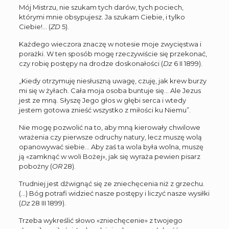
Mój Mistrzu, nie szukam tych darów, tych pociech,
którymi mnie obsypujesz. Ja szukam Ciebie, i tylko
Ciebie!… (
ZD
5).
Każdego wieczora znaczę w notesie moje zwycięstwa i
porażki. W ten sposób mogę rzeczywiście się przekonać,
czy robię postępy na drodze doskonałości (
Dz
6 II 1899).
„Kiedy otrzymuję niesłuszną uwagę, czuję, jak krew burzy
mi się w żyłach. Cała moja osoba buntuje się… Ale Jezus
jest ze mną. Słyszę Jego głos w głębi serca i wtedy
jestem gotowa znieść wszystko z miłości ku Niemu”.
Nie mogę pozwolić na to, aby mną kierowały chwilowe
wrażenia czy pierwsze odruchy natury, lecz muszę wolą
opanowywać siebie… Aby zaś ta wola była wolna, muszę
ją «zamknąć w woli Bożej», jak się wyraża pewien pisarz
pobożny (
OR
28).
Trudniej jest dźwignąć się ze zniechęcenia niż z grzechu.
(…) Bóg potrafi widzieć nasze postępy i liczyć nasze wysiłki
(
Dz
28 III 1899).
Trzeba wykreślić słowo «zniechęcenie» z twojego