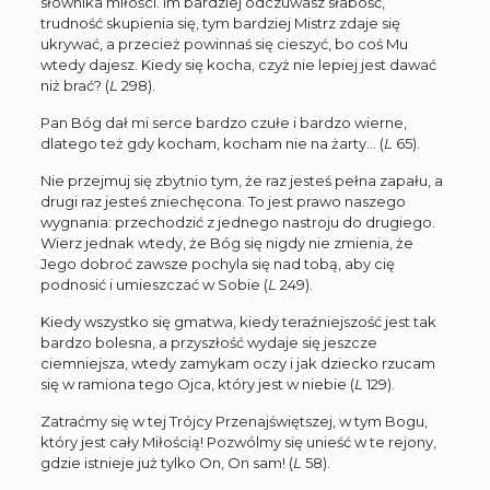
słownika miłości. Im bardziej odczuwasz słabość,
trudność skupienia się, tym bardziej Mistrz zdaje się
ukrywać, a przecież powinnaś się cieszyć, bo coś Mu
wtedy dajesz. Kiedy się kocha, czyż nie lepiej jest dawać
niż brać? (
L
298).
Pan Bóg dał mi serce bardzo czułe i bardzo wierne,
dlatego też gdy kocham, kocham nie na żarty… (
L
65).
Nie przejmuj się zbytnio tym, że raz jesteś pełna zapału, a
drugi raz jesteś zniechęcona. To jest prawo naszego
wygnania: przechodzić z jednego nastroju do drugiego.
Wierz jednak wtedy, że Bóg się nigdy nie zmienia, że
Jego dobroć zawsze pochyla się nad tobą, aby cię
podnosić i umieszczać w Sobie (
L
249).
Kiedy wszystko się gmatwa, kiedy teraźniejszość jest tak
bardzo bolesna, a przyszłość wydaje się jeszcze
ciemniejsza, wtedy zamykam oczy i jak dziecko rzucam
się w ramiona tego Ojca, który jest w niebie (
L
129).
Zatraćmy się w tej Trójcy Przenajświętszej, w tym Bogu,
który jest cały Miłością! Pozwólmy się unieść w te rejony,
gdzie istnieje już tylko On, On sam! (
L
58).