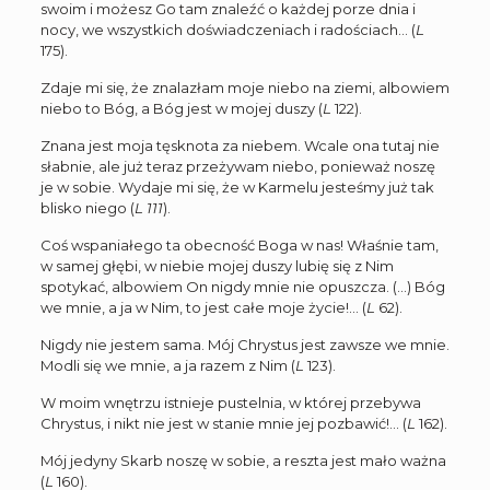
swoim i możesz Go tam znaleźć o każdej porze dnia i
nocy, we wszystkich doświadczeniach i radościach… (
L
175).
Zdaje mi się, że znalazłam moje niebo na ziemi, albowiem
niebo to Bóg, a Bóg jest w mojej duszy (
L
122).
Znana jest moja tęsknota za niebem. Wcale ona tutaj nie
słabnie, ale już teraz przeżywam niebo, ponieważ noszę
je w sobie. Wydaje mi się, że w Karmelu jesteśmy już tak
blisko niego (
L 111
).
Coś wspaniałego ta obecność Boga w nas! Właśnie tam,
w samej głębi, w niebie mojej duszy lubię się z Nim
spotykać, albowiem On nigdy mnie nie opuszcza. (…) Bóg
we mnie, a ja w Nim, to jest całe moje życie!… (
L
62).
Nigdy nie jestem sama. Mój Chrystus jest zawsze we mnie.
Modli się we mnie, a ja razem z Nim (
L
123).
W moim wnętrzu istnieje pustelnia, w której przebywa
Chrystus, i nikt nie jest w stanie mnie jej pozbawić!… (
L
162).
Mój jedyny Skarb noszę w sobie, a reszta jest mało ważna
(
L
160).