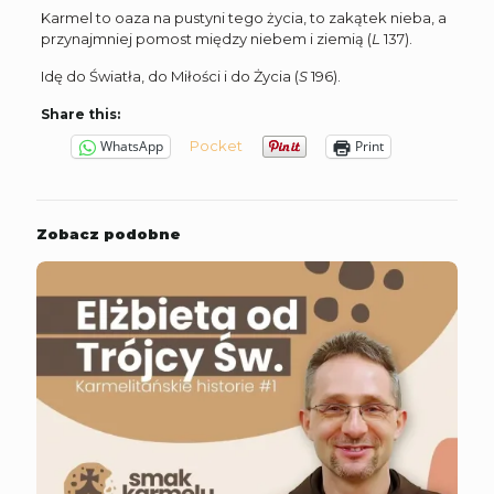
Karmel to oaza na pustyni tego życia, to zakątek nieba, a
przynajmniej pomost między niebem i ziemią (
L
137).
Idę do Światła, do Miłości i do Życia (
S
196).
Share this:
Pocket
WhatsApp
Print
Zobacz podobne