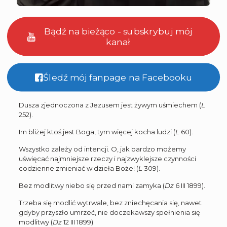
Bądź na bieżąco - subskrybuj mój
kanał
Śledź mój fanpage na Facebooku
Dusza zjednoczona z Jezusem jest żywym uśmiechem (
L
252).
Im bliżej ktoś jest Boga, tym więcej kocha ludzi (
L
60).
Wszystko zależy od intencji. O, jak bardzo możemy
uświęcać najmniejsze rzeczy i najzwyklejsze czynności
codzienne zmieniać w dzieła Boże! (
L
309).
Bez modlitwy niebo się przed nami zamyka (
Dz
6 III 1899).
Trzeba się modlić wytrwale, bez zniechęcania się, nawet
gdyby przyszło umrzeć, nie doczekawszy spełnienia się
modlitwy (
Dz
12 III 1899).