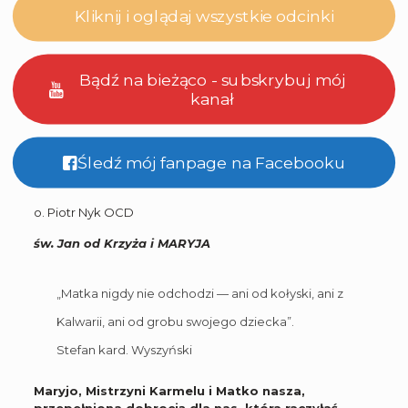
Kliknij i oglądaj wszystkie odcinki
Bądź na bieżąco - subskrybuj mój
kanał
Śledź mój fanpage na Facebooku
o. Piotr Nyk OCD
św. Jan od Krzyża i MARYJA
„Matka nigdy nie odchodzi — ani od kołyski, ani z
Kalwarii, ani od grobu swojego dziecka”.
Stefan kard. Wyszyński
Maryjo, Mistrzyni Karmelu i Matko nasza,
przepełniona dobrocią dla nas, która raczyłaś