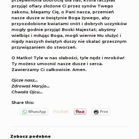
przyjąć ofiary złożone Ci przez synów Twego
zakonu, błagamy Cię, o Pani nasza, przemień
nasze dusze w świątynie Boga żywego, aby
przyozdobione kwiatami cnót i dobrych uczynków
mogły godnie przyjąć Boski Majestat; abyśmy
wielbiąc i miłując Boga, mogli wiernie Mu służyć i
nigdy naszych świątyń duszy nie skalać grzesznym
przywiązaniem do stworzeń.
O Matko! Tyle w nas słabości, tyle nędz i mroków!
Ty możesz umocnić nasze dusze i serca.
Zawierzamy Ci całkowicie. Amen.
Ojcze nasz…
Zdrowaś Maryjo…
Chwała Ojcu…
Share this:
Pocket
WhatsApp
Print
Zobacz podobne