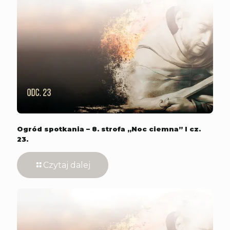
Ogród spotkania – 8. strofa „Noc ciemna” l cz.
23.
Czytaj dalej