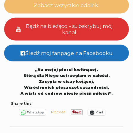
Zobacz wszystkie odcinki
Bądź na bieżąco - subskrybuj mój
kanał
Śledź mój fanpage na Facebooku
„Na mojej piersi kwitnącej,
Którą dla Niego ustrzegłam w całości,
Zasypia w ciszy kojącej,
Wśród moich pieszczot szczodrości,
A wiatr od cedrów niesie pieśń miłości”.
Share this:
Pocket
WhatsApp
Print