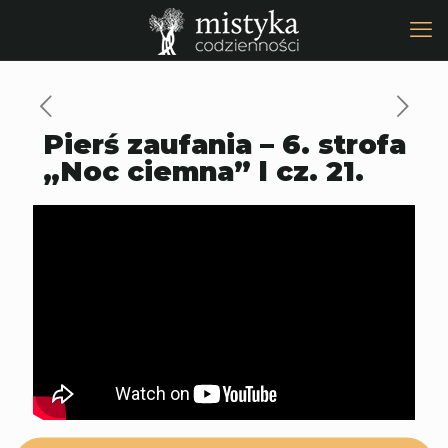
Pierś zaufania – 6. strofa
„Noc ciemna” l cz. 21.