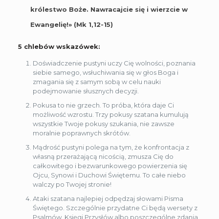
królestwo Boże. Nawracajcie się i wierzcie w
Ewangelię!» (Mk 1,12-15)
5 chlebów wskazówek:
Doświadczenie pustyni uczy Cię wolności, poznania
siebie samego, wsłuchiwania się w głos Boga i
zmagania się z samym sobą w celu nauki
podejmowanie słusznych decyzji.
Pokusa to nie grzech. To próba, która daje Ci
możliwość wzrostu. Trzy pokusy szatana kumulują
wszystkie Twoje pokusy szukania, nie zawsze
moralnie poprawnych skrótów.
Mądrość pustyni polega na tym, że konfrontacja z
własną przerażającą nicością, zmusza Cię do
całkowitego i bezwarunkowego powierzenia się
Ojcu, Synowi i Duchowi Świętemu. To całe niebo
walczy po Twojej stronie!
Ataki szatana najlepiej odpędzaj słowami Pisma
Świętego. Szczególnie przydatne Ci będą wersety z
Psalmów, Księgi Przysłów albo poszczególne zdania