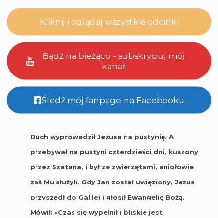
Kliknij i oglądaj wszystkie odcinki
Bądź na bieżąco - subskrybuj mój
kanał
Śledź mój fanpage na Facebooku
Duch wyprowadził Jezusa na pustynię. A
przebywał na pustyni czterdzieści dni, kuszony
przez Szatana, i był ze zwierzętami, aniołowie
zaś Mu służyli. Gdy Jan został uwięziony, Jezus
przyszedł do Galilei i głosił Ewangelię Bożą.
Mówił: «Czas się wypełnił i bliskie jest