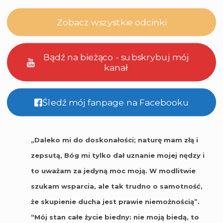
Zobacz wszystkie odcinki
Bądź na bieżąco - subskrybuj mój
kanał
Śledź mój fanpage na Facebooku
„Daleko mi do doskonałości; naturę mam złą i
zepsutą, Bóg mi tylko dał uznanie mojej nędzy i
to uważam za jedyną moc moją. W modlitwie
szukam wsparcia, ale tak trudno o samotność,
że skupienie ducha jest prawie niemożnością”.
“Mój stan całe życie biedny: nie moją biedą, to