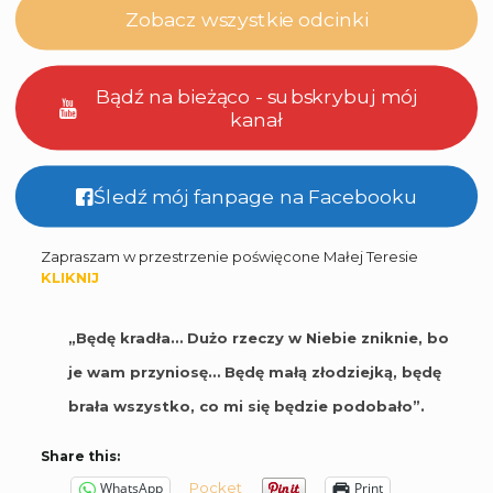
Zobacz wszystkie odcinki
Bądź na bieżąco - subskrybuj mój
kanał
Śledź mój fanpage na Facebooku
Zapraszam w przestrzenie poświęcone Małej Teresie
KLIKNIJ
„Będę kradła… Dużo rzeczy w Niebie zniknie, bo
je wam przyniosę… Będę małą złodziejką, będę
brała wszystko, co mi się będzie podobało”.
Share this:
Pocket
WhatsApp
Print