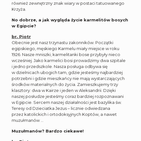
również zewnętrzny znak wiary w postaci tatuowanego
Krzyża.
No dobrze, a jak wygląda życie karmelitów bosych
w Egipcie?
br. Piotr
Obecnie jest nasz trzynastu zakonników. Początki
egipskiego, męskiego Karmelu miały miejsce w roku
1926. Nasze mniszki, karmelitanki bose przybyły nieco
wcześniej. Jako karmelici bosi prowadzimy dwa szpitale
i jedno przedszkole. Nasza posługa odbywa się
w dzielnicach ubogich tam, gdzie jesteśmy najbardziej
potrzebni i gdzie mieszkańcy nie mają wystarczających
środków materialnych do życia. Zamieszkujemy trzy
klasztory: dwa w Kairze i jeden w Aleksandrii. Dzięki
naszej posłudze jesteśmy coraz bardziej rozpoznawani
w Egipcie. Sercem naszej działalności jest bazylika św.
Teresy od Dzieciatka Jezus – licznie odwiedzana
przez katolickich i ortodoksyjnych Koptów, a nawet
muzułmanów …
Muzułmanów? Bardzo ciekawe!