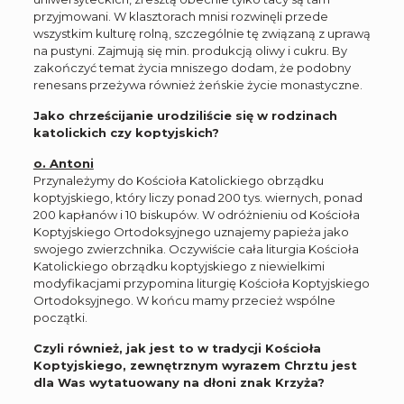
przyjmowani. W klasztorach mnisi rozwinęli przede
wszystkim kulturę rolną, szczególnie tę związaną z uprawą
na pustyni. Zajmują się min. produkcją oliwy i cukru. By
zakończyć temat życia mniszego dodam, że podobny
renesans przeżywa również żeńskie życie monastyczne.
Jako chrześcijanie urodziliście się w rodzinach
katolickich czy koptyjskich?
o. Antoni
Przynależymy do Kościoła Katolickiego obrządku
koptyjskiego, który liczy ponad 200 tys. wiernych, ponad
200 kapłanów i 10 biskupów. W odróżnieniu od Kościoła
Koptyjskiego Ortodoksyjnego uznajemy papieża jako
swojego zwierzchnika. Oczywiście cała liturgia Kościoła
Katolickiego obrządku koptyjskiego z niewielkimi
modyfikacjami przypomina liturgię Kościoła Koptyjskiego
Ortodoksyjnego. W końcu mamy przecież wspólne
początki.
Czyli również, jak jest to w tradycji Kościoła
Koptyjskiego, zewnętrznym wyrazem Chrztu jest
dla Was wytatuowany na dłoni znak Krzyża?