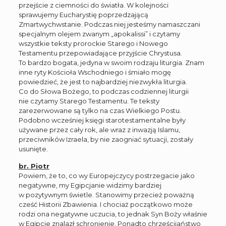
przejście z ciemności do światła. W kolejności
sprawujemy Eucharystię poprzedzającą
Zmartwychwstanie. Podczas niej jesteśmy namaszczani
specjalnym olejem zwanym „apokalissi” i czytamy
wszystkie teksty prorockie Starego i Nowego
Testamentu przepowiadające przyjście Chrystusa.
To bardzo bogata, jedyna w swoim rodzaju liturgia. Znam
inne ryty Kościoła Wschodniego i śmiało mogę
powiedzieć, że jest to najbardziej niezwykła liturgia.
Co do Słowa Bożego, to podczas codziennej liturgii
nie czytamy Starego Testamentu. Te teksty
zarezerwowane są tylko na czas Wielkiego Postu.
Podobno wcześniej księgi starotestamentalne były
używane przez cały rok, ale wraz z inwazją Islamu,
przeciwników Izraela, by nie zaogniać sytuacji, zostały
usunięte.
br. Piotr
Powiem, że to, co wy Europejczycy postrzegacie jako
negatywne, my Egipcjanie widzimy bardziej
w pozytywnym świetle. Stanowimy przecież poważną
cześć Historii Zbawienia. I chociaż początkowo może
rodzi ona negatywne uczucia, to jednak Syn Boży właśnie
w Egipcie znalazł schronienie. Ponadto chrześcijaństwo