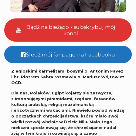
Bądź na bieżąco - subskrybuj mój
kanał
Śledź mój fanpage na Facebooku
Z egipskimi karmelitami bosymi o. Antonim Fayez
i br. Piotrem Sabra rozmawia o. Mariusz Wójtowicz
OCD.
Dla nas, Polaków, Egipt kojarzy się zazwyczaj
z imponującymi piramidami, rządami faraonów,
kulturą arabską, religią muzułmańską
i egzotycznymi wakacjami. Niewielu posiad wiedzę
o początkach chrześcijaństwa, które miało swój
wielki rozwój właśnie w Delcie Nilu. Mało tego,
nieliczni spodziewają się, że chrześcijanie nadal
żyją w tym kraju i rozwijają się, a czego