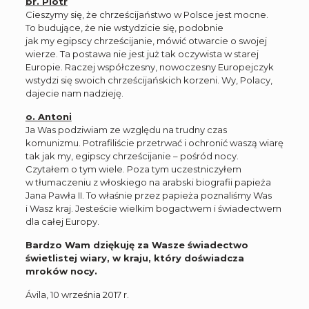
br. Piotr
Cieszymy się, że chrześcijaństwo w Polsce jest mocne.
To budujące, że nie wstydzicie się, podobnie
jak my egipscy chrześcijanie, mówić otwarcie o swojej
wierze. Ta postawa nie jest już tak oczywista w starej
Europie. Raczej współczesny, nowoczesny Europejczyk
wstydzi się swoich chrześcijańskich korzeni. Wy, Polacy,
dajecie nam nadzieję.
o. Antoni
Ja Was podziwiam ze względu na trudny czas
komunizmu. Potrafiliście przetrwać i ochronić waszą wiarę
tak jak my, egipscy chrześcijanie – pośród nocy.
Czytałem o tym wiele. Poza tym uczestniczyłem
w tłumaczeniu z włoskiego na arabski biografii papieża
Jana Pawła II. To właśnie przez papieża poznaliśmy Was
i Wasz kraj. Jesteście wielkim bogactwem i świadectwem
dla całej Europy.
Bardzo Wam dziękuję za Wasze świadectwo
świetlistej wiary, w kraju, który doświadcza
mroków nocy.
Ávila, 10 września 2017 r.