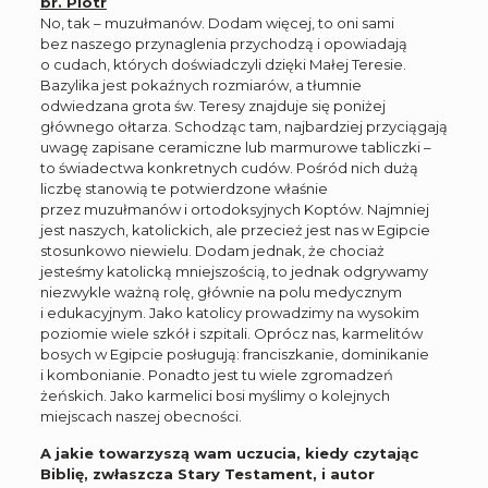
br. Piotr
No, tak – muzułmanów. Dodam więcej, to oni sami
bez naszego przynaglenia przychodzą i opowiadają
o cudach, których doświadczyli dzięki Małej Teresie.
Bazylika jest pokaźnych rozmiarów, a tłumnie
odwiedzana grota św. Teresy znajduje się poniżej
głównego ołtarza. Schodząc tam, najbardziej przyciągają
uwagę zapisane ceramiczne lub marmurowe tabliczki –
to świadectwa konkretnych cudów. Pośród nich dużą
liczbę stanowią te potwierdzone właśnie
przez muzułmanów i ortodoksyjnych Koptów. Najmniej
jest naszych, katolickich, ale przecież jest nas w Egipcie
stosunkowo niewielu. Dodam jednak, że chociaż
jesteśmy katolicką mniejszością, to jednak odgrywamy
niezwykle ważną rolę, głównie na polu medycznym
i edukacyjnym. Jako katolicy prowadzimy na wysokim
poziomie wiele szkół i szpitali. Oprócz nas, karmelitów
bosych w Egipcie posługują: franciszkanie, dominikanie
i kombonianie. Ponadto jest tu wiele zgromadzeń
żeńskich. Jako karmelici bosi myślimy o kolejnych
miejscach naszej obecności.
A jakie towarzyszą wam uczucia, kiedy czytając
Biblię, zwłaszcza Stary Testament, i autor