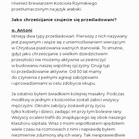
również brewiarzem Kościoła Rzymskiego
przetłumaczonym na język arabski.
Jako chrześcijanie czujecie się prześladowani?
o. Antoni
Istnieją dwa typy prześladowań. Pierwszy z nich nazywany
jest pasywnym i wiąże się z uniemożliwianiem wierzącym
w Chrystusa piastowania ważnych stanowisk. To smutne,
gdyż jako chrześcijanie z wielkim dziedzictwem
przeszłości nie możemy aktywnie uczestniczyć
w budowaniu naszej wspólnej ojczyzny. Drugi typ
to prześladowanie aktywne. Od 30 lat mamy
do czynienia z pełnymi agresji zabójstwami
i uprowadzeniami w celu zdobycia okupu.
Ja ostatnio byłem świadkiem kolejnej masakry. Podczas
modlitwy w jednym z kościołów zostali zabici wszyscy
mężczyźni. Okrutni zabójcy zostawili przy życiu
tylko kobiety i dzieci, zadając im przy tym bolesne rany.
Wszyscy ocaleni trafili do znajdującego się obok naszego
klasztoru-szpitala. Wraz z moim współbratem spędziłem
wiele czasu na rozmowach z nimi i naprawdę byłem
niezmiernie zdumiony siłą ich wiary. Tak niesprawiedliwie