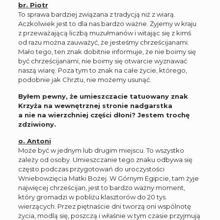
br. Piotr
To sprawa bardziej związana z tradycją niż z wiarą.
Aczkolwiek jest to dla nas bardzo ważne. Żyjemy w kraju
z przeważającą liczbą muzułmanów i witając się z kimś
od razu można zauważyć, że jesteśmy chrześcijanami.
Mało tego, ten znak dobitnie informuje, że nie boimy się
być chrześcijanami, nie boimy się otwarcie wyznawać
naszą wiarę. Poza tym to znak na całe życie, którego,
podobnie jak Chrztu, nie możemy usunąć.
Byłem pewny, że umieszczacie tatuowany znak
Krzyża na wewnętrznej stronie nadgarstka
a nie na wierzchniej części dłoni? Jestem trochę
zdziwiony.
o. Antoni
Może być w jednym lub drugim miejscu. To wszystko
zależy od osoby. Umieszczanie tego znaku odbywa się
często podczas przygotowań do uroczystości
Wniebowzięcia Matki Bożej. W Górnym Egipcie, tam żyje
najwięcej chrześcijan, jest to bardzo ważny moment,
który gromadzi w pobliżu klasztorów do 20 tys.
wierzących. Przez piętnaście dni tworzą oni wspólnotę
życia, modlą się, poszczą i właśnie w tym czasie przyjmują