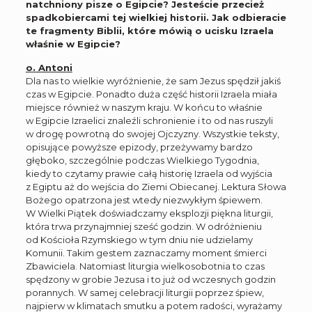
natchniony pisze o Egipcie? Jesteście przecież
spadkobiercami tej wielkiej historii. Jak odbieracie
te fragmenty Biblii, które mówią o ucisku Izraela
właśnie w Egipcie?
o. Antoni
Dla nas to wielkie wyróżnienie, że sam Jezus spędził jakiś
czas w Egipcie. Ponadto duża część historii Izraela miała
miejsce również w naszym kraju. W końcu to właśnie
w Egipcie Izraelici znaleźli schronienie i to od nas ruszyli
w drogę powrotną do swojej Ojczyzny. Wszystkie teksty,
opisujące powyższe epizody, przeżywamy bardzo
głęboko, szczególnie podczas Wielkiego Tygodnia,
kiedy to czytamy prawie całą historię Izraela od wyjścia
z Egiptu aż do wejścia do Ziemi Obiecanej. Lektura Słowa
Bożego opatrzona jest wtedy niezwykłym śpiewem.
W Wielki Piątek doświadczamy eksplozji piękna liturgii,
która trwa przynajmniej sześć godzin. W odróżnieniu
od Kościoła Rzymskiego w tym dniu nie udzielamy
Komunii. Takim gestem zaznaczamy moment śmierci
Zbawiciela. Natomiast liturgia wielkosobotnia to czas
spędzony w grobie Jezusa i to już od wczesnych godzin
porannych. W samej celebracji liturgii poprzez śpiew,
najpierw w klimatach smutku a potem radości, wyrażamy