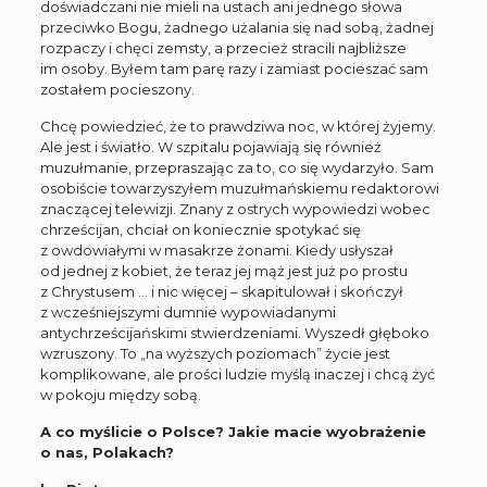
doświadczani nie mieli na ustach ani jednego słowa
przeciwko Bogu, żadnego użalania się nad sobą, żadnej
rozpaczy i chęci zemsty, a przecież stracili najbliższe
im osoby. Byłem tam parę razy i zamiast pocieszać sam
zostałem pocieszony.
Chcę powiedzieć, że to prawdziwa noc, w której żyjemy.
Ale jest i światło. W szpitalu pojawiają się również
muzułmanie, przepraszając za to, co się wydarzyło. Sam
osobiście towarzyszyłem muzułmańskiemu redaktorowi
znaczącej telewizji. Znany z ostrych wypowiedzi wobec
chrześcijan, chciał on koniecznie spotykać się
z owdowiałymi w masakrze żonami. Kiedy usłyszał
od jednej z kobiet, że teraz jej mąż jest już po prostu
z Chrystusem … i nic więcej – skapitulował i skończył
z wcześniejszymi dumnie wypowiadanymi
antychrześcijańskimi stwierdzeniami. Wyszedł głęboko
wzruszony. To „na wyższych poziomach” życie jest
komplikowane, ale prości ludzie myślą inaczej i chcą żyć
w pokoju między sobą.
A co myślicie o Polsce? Jakie macie wyobrażenie
o nas, Polakach?