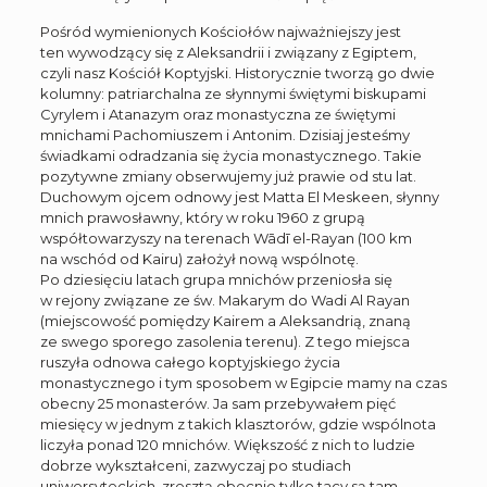
Pośród wymienionych Kościołów najważniejszy jest
ten wywodzący się z Aleksandrii i związany z Egiptem,
czyli nasz Kościół Koptyjski. Historycznie tworzą go dwie
kolumny: patriarchalna ze słynnymi świętymi biskupami
Cyrylem i Atanazym oraz monastyczna ze świętymi
mnichami Pachomiuszem i Antonim. Dzisiaj jesteśmy
świadkami odradzania się życia monastycznego. Takie
pozytywne zmiany obserwujemy już prawie od stu lat.
Duchowym ojcem odnowy jest Matta El Meskeen, słynny
mnich prawosławny, który w roku 1960 z grupą
współtowarzyszy na terenach Wādī el-Rayan (100 km
na wschód od Kairu) założył nową wspólnotę.
Po dziesięciu latach grupa mnichów przeniosła się
w rejony związane ze św. Makarym do Wadi Al Rayan
(miejscowość pomiędzy Kairem a Aleksandrią, znaną
ze swego sporego zasolenia terenu). Z tego miejsca
ruszyła odnowa całego koptyjskiego życia
monastycznego i tym sposobem w Egipcie mamy na czas
obecny 25 monasterów. Ja sam przebywałem pięć
miesięcy w jednym z takich klasztorów, gdzie wspólnota
liczyła ponad 120 mnichów. Większość z nich to ludzie
dobrze wykształceni, zazwyczaj po studiach
uniwersyteckich, zresztą obecnie tylko tacy są tam