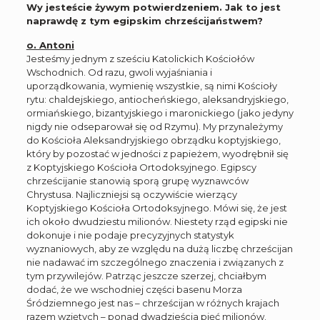
Wy jesteście żywym potwierdzeniem. Jak to jest
naprawdę z tym egipskim chrześcijaństwem?
o. Antoni
Jesteśmy jednym z sześciu Katolickich Kościołów
Wschodnich. Od razu, gwoli wyjaśniania i
uporządkowania, wymienię wszystkie, są nimi Kościoły
rytu: chaldejskiego, antiocheńskiego, aleksandryjskiego,
ormiańskiego, bizantyjskiego i maronickiego (jako jedyny
nigdy nie odseparował się od Rzymu). My przynależymy
do Kościoła Aleksandryjskiego obrządku koptyjskiego,
który by pozostać w jedności z papieżem, wyodrębnił się
z Koptyjskiego Kościoła Ortodoksyjnego. Egipscy
chrześcijanie stanowią sporą grupę wyznawców
Chrystusa. Najliczniejsi są oczywiście wierzący
Koptyjskiego Kościoła Ortodoksyjnego. Mówi się, że jest
ich około dwudziestu milionów. Niestety rząd egipski nie
dokonuje i nie podaje precyzyjnych statystyk
wyznaniowych, aby ze względu na dużą liczbę chrześcijan
nie nadawać im szczególnego znaczenia i związanych z
tym przywilejów. Patrząc jeszcze szerzej, chciałbym
dodać, że we wschodniej części basenu Morza
Śródziemnego jest nas – chrześcijan w różnych krajach
razem wziętych – ponad dwadzieścia pięć milionów.