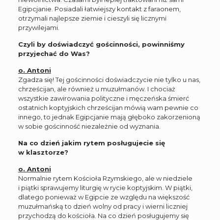
Egipcjanie. Posiadali łatwiejszy kontakt z faraonem,
otrzymali najlepsze ziemie i cieszyli się licznymi
przywilejami.
Czyli by doświadczyć gościnności, powinniśmy
przyjechać do Was?
o. Antoni
Zgadza się! Tej gościnności doświadczycie nie tylko u nas,
chrześcijan, ale również u muzułmanów. I chociaż
wszystkie zawirowania polityczne i męczeńska śmierć
ostatnich koptyjskich chrześcijan mówią wam pewnie co
innego, to jednak Egipcjanie mają głęboko zakorzenioną
w sobie gościnność niezależnie od wyznania.
Na co dzień jakim rytem posługujecie się
w klasztorze?
o. Antoni
Normalnie rytem Kościoła Rzymskiego, ale w niedziele
i piątki sprawujemy liturgię w rycie koptyjskim. W piątki,
dlatego ponieważ w Egipcie ze względu na większość
muzułmańską to dzień wolny od pracy i wierni liczniej
przychodzą do kościoła. Na co dzień posługujemy się