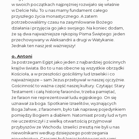
w swoich początkach najprężniej rozwijało się właśnie
w Delcie Nilu. To u nas mamy fundament całego
przyszłego życia monastycznego. A zatem
potrzebowaliśmy czasu na zasymilowanie Bożego
działania i przyjęcia go jako swojego. Na koniec dodam,
że są dwa najważniejsze rękopisy Pisma Świętego: jeden
przechowywany w Aleksandrii a drugi w Watykanie.
Jednak ten nasz jest ważniejszy!
o. Antoni
Ja postrzegam Egipt jako jeden z najbardziej gościnnych
krajów świata. Bo to u nas obecne są wszystkie obrządki
Kościoła, a w przeszłości gościliśmy lud Izraelski i co
najważniejsze – sam Jezus przebywał w naszej ojczyźnie.
Gościnność to ważna część naszej kultury. Czytając Stary
Testament i całą historię faraonów, trzeba pamiętać,
że faraon nie reprezentował ludu egipskiego. On się
uznawał za boga. Spotkanie Izraelitów, wyznających
Boga Jahwe, z faraonem, było tak naprawę pojedynkiem
pomiędzy Bogiem a diabłem. Natomiast prosty lud w tym
nie uczestniczył i z wielką otwartością przyjmował
przybyszów ze Wschodu. Izraelici zresztą nie byli u nas
niewolnikami według dzisiejszego postrzegania
niewolnictwa. Czasami byli lepiej traktowani niż sami