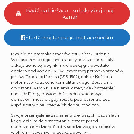
Bądź na bieżąco - subskrybuj mój
kanał
Śledź mój fanpage na Facebooku
Myślicie, że patronką szachów jest Caissa? Otóż nie.
W czasach mitologicznych szachy jeszcze nie istniały,
a skojarzenie tej boginki z królewską grą powstało
dopiero pod koniec XVIII w. Prawdziwą patronką szachów
jest św. Teresa od Jezusa (1515–1582), doktor Kościoła
i reformatorka zakonu karmelitańskiego. Została nią
ogłoszona w 1944 r., ale niemal cztery wieki wcześniej
napisała Drogę doskonałości pełną szachowych
odniesień i metafor, gdy została poproszona przez
współsiostry o nauczenie ich dobrej modlitwy.
Swoje przemyślenia zapisane w pierwszych rozdziałach
księgi dała im do przeczytania jeszcze przed
ukończeniem dzieła. Siostry spodziewając się opisów
wielkich mistycznych przeżyć, z pewnym