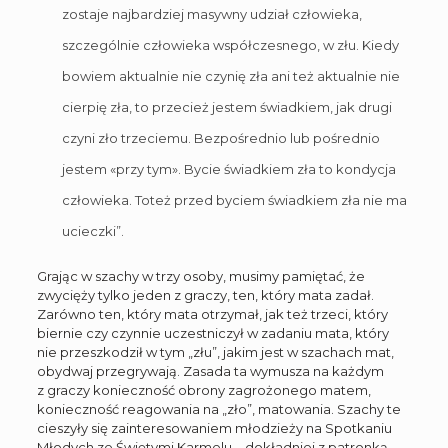
zostaje najbardziej masywny udział człowieka,
szczególnie człowieka współczesnego, w złu. Kiedy
bowiem aktualnie nie czynię zła ani też aktualnie nie
cierpię zła, to przecież jestem świadkiem, jak drugi
czyni zło trzeciemu. Bezpośrednio lub pośrednio
jestem «przy tym». Bycie świadkiem zła to kondycja
człowieka. Toteż przed byciem świadkiem zła nie ma
ucieczki”.
Grając w szachy w trzy osoby, musimy pamiętać, że
zwycięży tylko jeden z graczy, ten, który mata zadał.
Zarówno ten, który mata otrzymał, jak też trzeci, który
biernie czy czynnie uczestniczył w zadaniu mata, który
nie przeszkodził w tym „złu”, jakim jest w szachach mat,
obydwaj przegrywają. Zasada ta wymusza na każdym
z graczy konieczność obrony zagrożonego matem,
konieczność reagowania na „zło”, matowania. Szachy te
cieszyły się zainteresowaniem młodzieży na Spotkaniu
Młodych ze Świętymi Karmelu – dokładniej z patronką