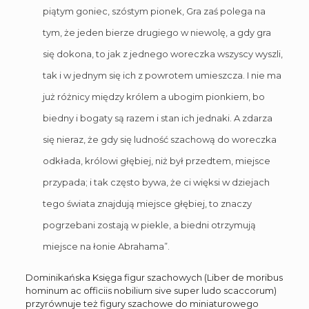
piątym goniec, szóstym pionek, Gra zaś polega na
tym, że jeden bierze drugiego w niewolę, a gdy gra
się dokona, to jak z jednego woreczka wszyscy wyszli,
tak i w jednym się ich z powrotem umieszcza. I nie ma
już różnicy między królem a ubogim pionkiem, bo
biedny i bogaty są razem i stan ich jednaki. A zdarza
się nieraz, że gdy się ludność szachową do woreczka
odkłada, królowi głębiej, niż był przedtem, miejsce
przypada; i tak często bywa, że ci więksi w dziejach
tego świata znajdują miejsce głębiej, to znaczy
pogrzebani zostają w piekle, a biedni otrzymują
miejsce na łonie Abrahama”.
Dominikańska Księga figur szachowych (Liber de moribus
hominum ac officiis nobilium sive super ludo scaccorum)
przyrównuje też figury szachowe do miniaturowego