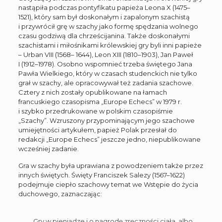
nastąpiła podczas pontyfikatu papieża Leona X (1475–
1521), który sam był doskonałym i zapalonym szachistą
i przywrócił grę w szachy jako formę spędzania wolnego
czasu godziwą dla chrześcijanina. Także doskonałymi
szachistami i miłośnikami królewskiej gry byli inni papieże
– Urban VIII (1568– 1644), Leon XIII (1810–1903), Jan Paweł
I (1912–1978). Osobno wspomnieć trzeba świętego Jana
Pawła Wielkiego, który w czasach studenckich nie tylko
grał w szachy, ale opracowywał też zadania szachowe.
Cztery z nich zostały opublikowane na łamach
francuskiego czasopisma „Europe Echecs” w 1979 r.
i szybko przedrukowane w polskim czasopiśmie
„Szachy”. Wzruszony przypominającym jego szachowe
umiejętności artykułem, papież Polak przesłał do
redakcji „Europe Echecs” jeszcze jedno, niepublikowane
wcześniej zadanie.
Gra w szachy była uprawiana z powodzeniem także przez
innych świętych. Święty Franciszek Salezy (1567–1622)
podejmuje ciepło szachowy temat we Wstępie do życia
duchowego, zaznaczając:
„Gry w pieniądze i o nagrodę zręczności ciała, albo