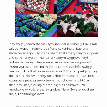
Inny święty szachista Maksymilian Maria Kolbe (1894– 1941)
tak był wspominany przez franciszkanina o. Łucjana
Królikowskiego: „Był geniuszem matematycznym. Grywał
z 10 seminarzystami na raz i z każdym wygrywał. Był
jednak skromny i dawał nam także szanse wygrywać”.
Przed wyruszeniem na misje na Daleki Wschód święty
męczennik odbył także w styczniu 1930 roku pielgrzymkę
do Lisieux, do św. Teresy od Dzieciątka Jezus (1873–1897),
która była jego przewodnikiem duchowym i z której
dziełem Dzieje duszy niemal się nie rozstawał. Po
modlitwie w kościele przy grobie Małej Świętej udał się
do jej rodzinnego domu.
„Przed nim ogródek i za nim też i miejsce, gdzie