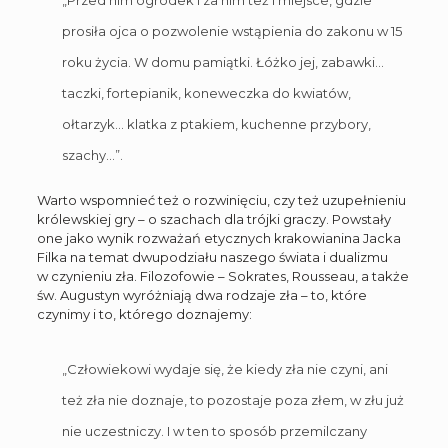
prosiła ojca o pozwolenie wstąpienia do zakonu w 15
roku życia. W domu pamiątki. Łóżko jej, zabawki…
taczki, fortepianik, koneweczka do kwiatów,
ołtarzyk… klatka z ptakiem, kuchenne przybory,
szachy…”.
Warto wspomnieć też o rozwinięciu, czy też uzupełnieniu
królewskiej gry – o szachach dla trójki graczy. Powstały
one jako wynik rozważań etycznych krakowianina Jacka
Filka na temat dwupodziału naszego świata i dualizmu
w czynieniu zła. Filozofowie – Sokrates, Rousseau, a także
św. Augustyn wyróżniają dwa rodzaje zła – to, które
czynimy i to, którego doznajemy:
„Człowiekowi wydaje się, że kiedy zła nie czyni, ani
też zła nie doznaje, to pozostaje poza złem, w złu już
nie uczestniczy. I w ten to sposób przemilczany