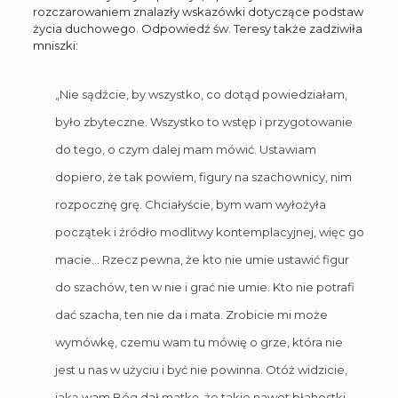
rozczarowaniem znalazły wskazówki dotyczące podstaw
życia duchowego. Odpowiedź św. Teresy także zadziwiła
mniszki:
„Nie sądźcie, by wszystko, co dotąd powiedziałam,
było zbyteczne. Wszystko to wstęp i przygotowanie
do tego, o czym dalej mam mówić. Ustawiam
dopiero, że tak powiem, figury na szachownicy, nim
rozpocznę grę. Chciałyście, bym wam wyłożyła
początek i źródło modlitwy kontemplacyjnej, więc go
macie… Rzecz pewna, że kto nie umie ustawić figur
do szachów, ten w nie i grać nie umie. Kto nie potrafi
dać szacha, ten nie da i mata. Zrobicie mi może
wymówkę, czemu wam tu mówię o grze, która nie
jest u nas w użyciu i być nie powinna. Otóż widzicie,
jaką wam Bóg dał matkę, że takie nawet błahostki