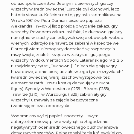
obrazu społeczeństwa. Jednymi z pierwszych graczy
w szachy w średniowiecznej Europie byli duchowni, lecz
historia stosunku Kościoła do tej gry była skomplikowana.
W roku 1061 św. Piotr Damiani pisze do papieża
Aleksandra II (?–1073) list z prośbą o wydanie zakazu gry
w szachy. Powodem zakazu był fakt, że duchowni grający
namiętnie w szachy zaniedbywali swoje obowiązki wobec
wiernych. Zdarzyło się nawet, że zebrani w katedrze we
Florencji wierni niemogący doczekać się rozpoczęcia
mszy świętej znaleźli księdza w zakrystii… grającego
w szachy. W dokumentach Soboru Laterańskiego IV z 1215
r. znajdziemy cytat: „Duchowni […] niech nie grają w gry
hazardowe, ani nie biorą udziału w tego typu rozrywkach”
(w średniowiecznej wersji szachów występował też
element hazardu i rzutu kostką decydujący o ruchu
figury). Synody w Worcesterze (1239), Béziers (1255),
Trewirze (1310) i w Würzburgu (1329) zabraniały gry
w szachy i uznawały za zajęcie bezużyteczne
i zabierające czas odpoczynku.
Wspomniany wyżej papież Innocenty III swym
autorytetem niewątpliwie wpłynął na złagodzenie
negatywnych ocen średniowiecznego duchowieństwa
dotyczących szachów. Pełna rehabilitacja królewskiej gry