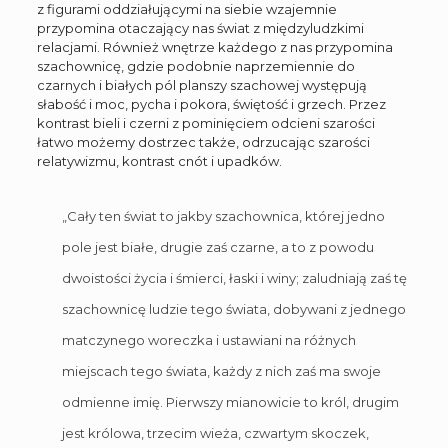
z figurami oddziałującymi na siebie wzajemnie
przypomina otaczający nas świat z międzyludzkimi
relacjami. Również wnętrze każdego z nas przypomina
szachownicę, gdzie podobnie naprzemiennie do
czarnych i białych pól planszy szachowej występują
słabość i moc, pycha i pokora, świętość i grzech. Przez
kontrast bieli i czerni z pominięciem odcieni szarości
łatwo możemy dostrzec także, odrzucając szarości
relatywizmu, kontrast cnót i upadków.
„Cały ten świat to jakby szachownica, której jedno
pole jest białe, drugie zaś czarne, a to z powodu
dwoistości życia i śmierci, łaski i winy; zaludniają zaś tę
szachownicę ludzie tego świata, dobywani z jednego
matczynego woreczka i ustawiani na różnych
miejscach tego świata, każdy z nich zaś ma swoje
odmienne imię. Pierwszy mianowicie to król, drugim
jest królowa, trzecim wieża, czwartym skoczek,