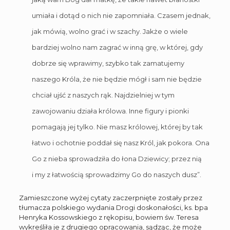
umiała i dotąd o nich nie zapomniała. Czasem jednak,
jak mówią, wolno grać i w szachy. Jakże o wiele
bardziej wolno nam zagrać w inną grę, w której, gdy
dobrze się wprawimy, szybko tak zamatujemy
naszego Króla, że nie będzie mógł i sam nie będzie
chciał ujść z naszych rąk. Najdzielniej w tym
zawojowaniu działa królowa. Inne figury i pionki
pomagają jej tylko. Nie masz królowej, której by tak
łatwo i ochotnie poddał się nasz Król, jak pokora. Ona
Go z nieba sprowadziła do łona Dziewicy; przez nią
i my z łatwością sprowadzimy Go do naszych dusz”.
Zamieszczone wyżej cytaty zaczerpnięte zostały przez
tłumacza polskiego wydania Drogi doskonałości, ks. bpa
Henryka Kossowskiego z rękopisu, bowiem św. Teresa
wykreśliła je z drugiego opracowania, sądząc, że może