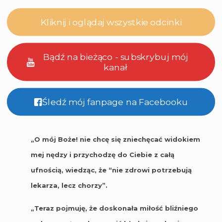
Kliknij i oglądaj wszystkie odcinki
Bądź na bieżąco - subskrybuj mój
kanał
Śledź mój fanpage na Facebooku
„O mój Boże! nie chcę się zniechęcać widokiem
mej nędzy i przychodzę do Ciebie z całą
ufnością, wiedząc, że “nie zdrowi potrzebują
lekarza, lecz chorzy”.
„Teraz pojmuję, że doskonała miłość bliźniego