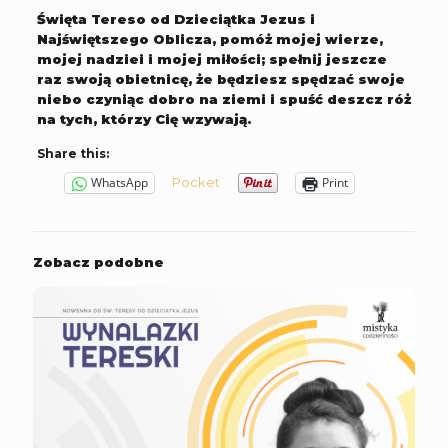
Święta Tereso od Dzieciątka Jezus i
Najświętszego Oblicza, pomóż mojej wierze,
mojej nadziei i mojej miłości; spełnij jeszcze
raz swoją obietnicę, że będziesz spędzać swoje
niebo czyniąc dobro na ziemi i spuść deszcz róż
na tych, którzy Cię wzywają.
Share this:
Pocket
WhatsApp
Print
Zobacz podobne