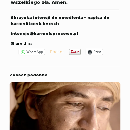
wszelkiego zła. Amen.
Skrzynka intencji do omodlenia – napisz do
karmelitanek bosych
intencje@karmelsprecowo.pl
Share this:
Pocket
WhatsApp
Print
Zobacz podobne