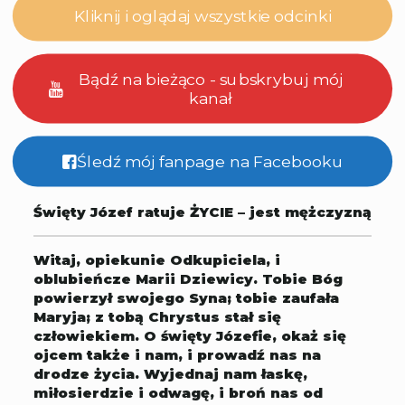
Kliknij i oglądaj wszystkie odcinki
Bądź na bieżąco - subskrybuj mój
kanał
Śledź mój fanpage na Facebooku
Święty Józef ratuje ŻYCIE – jest mężczyzną
Witaj, opiekunie Odkupiciela, i
oblubieńcze Marii Dziewicy. Tobie Bóg
powierzył swojego Syna; tobie zaufała
Maryja; z tobą Chrystus stał się
człowiekiem. O święty Józefie, okaż się
ojcem także i nam, i prowadź nas na
drodze życia. Wyjednaj nam łaskę,
miłosierdzie i odwagę, i broń nas od