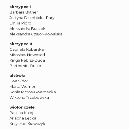
skrzypce I
Barbara Bytner
Justyna Dzierbicka-Paryl
Emilia Pióro
Aleksandra Buczek
Aleksandra Czajor-Kowalska
skrzypce II
Gabriela Kubarska
Mirosław Nowosad
Kinga Rębisz-Duda
Bartłomiej Bunio
altówki
Ewa Sidor
Marta Werner
Sonia Mitros-Gwardecka
Wiktoria Trzebowska
wiolonczele
Paulina Kulej
Ariadna Łęcka
Krzysztof Krawczyk