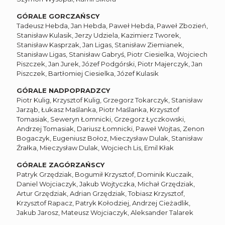
GÓRALE GORCZAŃSCY
Tadeusz Hebda, Jan Hebda, Paweł Hebda, Paweł Zbozień,
Stanisław Kulasik, Jerzy Udziela, Kazimierz Tworek,
Stanisław Kasprzak, Jan Ligas, Stanisław Ziemianek,
Stanisław Ligas, Stanisław Gabryś, Piotr Ciesielka, Wojciech
Piszczek, Jan Jurek, Józef Podgórski, Piotr Majerczyk, Jan
Piszczek, Bartłomiej Ciesielka, Józef Kulasik
GÓRALE NADPOPRADZCY
Piotr Kulig, Krzysztof Kulig, Grzegorz Tokarczyk, Stanisław
Jarząb, Łukasz Maślanka, Piotr Maślanka, Krzysztof
Tomasiak, Seweryn Łomnicki, Grzegorz Łyczkowski,
Andrzej Tomasiak, Dariusz Łomnicki, Paweł Wojtas, Zenon
Bogaczyk, Eugeniusz Bołoz, Mieczysław Dulak, Stanisław
Źrałka, Mieczysław Dulak, Wojciech Lis, Emil Kłak
GÓRALE ZAGÓRZAŃSCY
Patryk Grzędziak, Bogumił Krzysztof, Dominik Kuczaik,
Daniel Wojciaczyk, Jakub Wojtyczka, Michał Grzędziak,
Artur Grzędziak, Adrian Grzędziak, Tobiasz Krzysztof,
Krzysztof Rapacz, Patryk Kołodziej, Andrzej Cieżadlik,
Jakub Jarosz, Mateusz Wojciaczyk, Aleksander Talarek