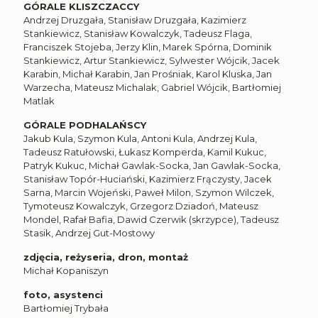
GÓRALE KLISZCZACCY
Andrzej Druzgała, Stanisław Druzgała, Kazimierz
Stankiewicz, Stanisław Kowalczyk, Tadeusz Flaga,
Franciszek Stojeba, Jerzy Klin, Marek Spórna, Dominik
Stankiewicz, Artur Stankiewicz, Sylwester Wójcik, Jacek
Karabin, Michał Karabin, Jan Prośniak, Karol Kluska, Jan
Warzecha, Mateusz Michalak, Gabriel Wójcik, Bartłomiej
Matlak
GÓRALE PODHALAŃSCY
Jakub Kula, Szymon Kula, Antoni Kula, Andrzej Kula,
Tadeusz Ratułowski, Łukasz Komperda, Kamil Kukuc,
Patryk Kukuc, Michał Gawlak-Socka, Jan Gawlak-Socka,
Stanisław Topór-Huciański, Kazimierz Frączysty, Jacek
Sarna, Marcin Wojeński, Paweł Milon, Szymon Wilczek,
Tymoteusz Kowalczyk, Grzegorz Dziadoń, Mateusz
Mondel, Rafał Bafia, Dawid Czerwik (skrzypce), Tadeusz
Stasik, Andrzej Gut-Mostowy
zdjęcia, reżyseria, dron, montaż
Michał Kopaniszyn
foto, asystenci
Bartłomiej Trybała