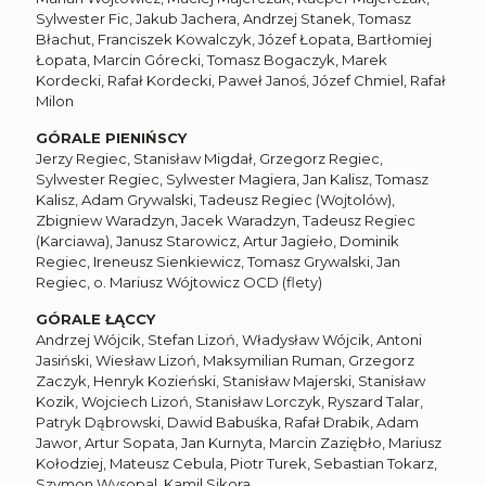
Sylwester Fic, Jakub Jachera, Andrzej Stanek, Tomasz
Błachut, Franciszek Kowalczyk, Józef Łopata, Bartłomiej
Łopata, Marcin Górecki, Tomasz Bogaczyk, Marek
Kordecki, Rafał Kordecki, Paweł Janoś, Józef Chmiel, Rafał
Milon
GÓRALE PIENIŃSCY
Jerzy Regiec, Stanisław Migdał, Grzegorz Regiec,
Sylwester Regiec, Sylwester Magiera, Jan Kalisz, Tomasz
Kalisz, Adam Grywalski, Tadeusz Regiec (Wojtolów),
Zbigniew Waradzyn, Jacek Waradzyn, Tadeusz Regiec
(Karciawa), Janusz Starowicz, Artur Jagieło, Dominik
Regiec, Ireneusz Sienkiewicz, Tomasz Grywalski, Jan
Regiec, o. Mariusz Wójtowicz OCD (flety)
GÓRALE ŁĄCCY
Andrzej Wójcik, Stefan Lizoń, Władysław Wójcik, Antoni
Jasiński, Wiesław Lizoń, Maksymilian Ruman, Grzegorz
Zaczyk, Henryk Kozieński, Stanisław Majerski, Stanisław
Kozik, Wojciech Lizoń, Stanisław Lorczyk, Ryszard Talar,
Patryk Dąbrowski, Dawid Babuśka, Rafał Drabik, Adam
Jawor, Artur Sopata, Jan Kurnyta, Marcin Zaziębło, Mariusz
Kołodziej, Mateusz Cebula, Piotr Turek, Sebastian Tokarz,
Szymon Wysopal, Kamil Sikora