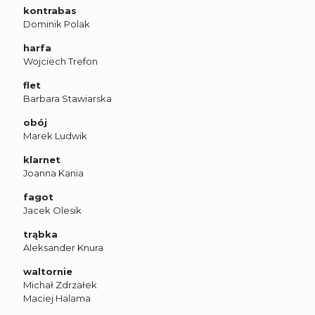
kontrabas
Dominik Polak
harfa
Wojciech Trefon
flet
Barbara Stawiarska
obój
Marek Ludwik
klarnet
Joanna Kania
fagot
Jacek Olesik
trąbka
Aleksander Knura
waltornie
Michał Zdrzałek
Maciej Halama