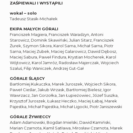
ZAŚPIEWALI I WYSTĄPILI
wokal – solo
Tadeusz Stasik-Michałek
EKIPA MAŁYCH GÓRALI
Franciszek Magiera, Franciszek Waradzyn, Antoni
Starowicz, Dominik Skawiński, Julian Sitarz, Franciszek
Żurek, Szymon Sikora, Karol Sarna, Michał Sarna, Piotr
Sarna, Maciej Zubek, Maciej Galarowicz, Dawid Dębosz,
Maciej Sabura, Paweł Findura, Krystian Mocherek, Karol
Wójtowicz, Karol Jamróz, Radosław Majerczak, Wojciech
Szaluś, Filip Waniczek, Andrzej Gut-Gał
GÓRALE ŚLĄSCY
Bartłomiej Kukuczka, Marek Juroszek, Wojciech Sikora,
Paweł Cieślar, Jakub Wrzask, Bartłomiej Bielesz, Igor
Wawrzacz, Jan Gorzołka, Jan Łupieżowiec, Józef Suszka,
Krzysztof Juroszek, Łukasz Heczko, Maciej Łabaj, Marek
Pajestka, Michał Pajestka, Michał Ligocki, Piotr Janiszewski
GÓRALE ŻYWIECCY
Adam Adamowski, Bogdan Imielski, Dawid Kamiński,
Marian Czarnota, Kamil Satława, Mirosław Czarnota, Marek