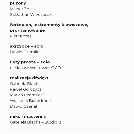
puzony
Michał Benisz
Sebastian Wieczorek
fortepian, instrumenty klawiszowe,
programowanie
Piotr Kotas
skrzypce – solo
Dawid Czernik
flety proste – solo
o. Mariusz Wójtowicz OCD
realizacja dźwięku
Gabriela Blacha
Paweł Gorczyca
Marian Czarnecki
Wojciech Białoskórski
Dawid Czernik
miks i mastering
Gabriela Blacha – Studio B1