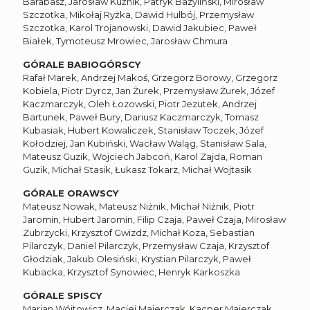
Barabasz, Jarosław Kuźnik, Patryk Bazyliński, Mirosław
Szczotka, Mikołaj Ryżka, Dawid Hulbój, Przemysław
Szczotka, Karol Trojanowski, Dawid Jakubiec, Paweł
Białek, Tymoteusz Mrowiec, Jarosław Chmura
GÓRALE BABIOGÓRSCY
Rafał Marek, Andrzej Makoś, Grzegorz Borowy, Grzegorz
Kobiela, Piotr Dyrcz, Jan Żurek, Przemysław Żurek, Józef
Kaczmarczyk, Oleh Łozowski, Piotr Jezutek, Andrzej
Bartunek, Paweł Bury, Dariusz Kaczmarczyk, Tomasz
Kubasiak, Hubert Kowaliczek, Stanisław Toczek, Józef
Kołodziej, Jan Kubiński, Wacław Waląg, Stanisław Sala,
Mateusz Guzik, Wojciech Jabcoń, Karol Zajda, Roman
Guzik, Michał Stasik, Łukasz Tokarz, Michał Wojtasik
GÓRALE ORAWSCY
Mateusz Nowak, Mateusz Niżnik, Michał Niżnik, Piotr
Jaromin, Hubert Jaromin, Filip Czaja, Paweł Czaja, Mirosław
Zubrzycki, Krzysztof Gwizdz, Michał Koza, Sebastian
Pilarczyk, Daniel Pilarczyk, Przemysław Czaja, Krzysztof
Głodziak, Jakub Olesiński, Krystian Pilarczyk, Paweł
Kubacka, Krzysztof Synowiec, Henryk Karkoszka
GÓRALE SPISCY
Marian Wójtowicz, Maciej Majerczak, Kacper Majerczak,