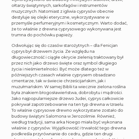
ołtarzy świątynnych, sarkofagów i instrumentów
muzycznych. Natomiast z igliwia cyprysów obecnie
destyluje się olejki eteryczne, wykorzystywane w
przemyśle perfumeryjnym i kosmetycznym. Warto dodać,
że to właśnie z drewna cyprysowego wykonywana jest
trumna do pochówku papieży.
Odwołując się do czasów starożytnych – dla Fenicjan
cyprys był drzewem życia. Ze względu na
długowieczność i ciągłe okrycie zielenią traktowany był
przez nich jako drzewo święte oraz symbol długiego
życia i nieśmiertelności. Być może dlatego też w
późniejszych czasach właśnie cyprysem obsadzano
cmentarze, tak w świecie chrześcijańskim, jak i
muzułmańskim. W samej Biblii ta wiecznie zielona roślina
była znakiem błogosławieństwa, dobrobytu i mądrości.
Jako najpopularniejsze drzewo Judei, cyprys całkowicie
pokrywał zapotrzebowanie na ten typ drewna w Izraelu.
To właśnie cyprysowe drewno wykorzystane zostało do
budowy świątyni Salomona w Jerozolimie. Również,
według tradycji, sama arka Noego miała być wykonana
właśnie z cyprysów. Wyjątkowość i trwałość tego drewna
podkreśla przyrównanie do cedru, gdzie ten drugi