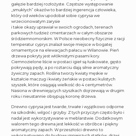
gałęzie bardziej rozłożyste. Częstsze występowanie
„smukłych” okazów to bardziej ingerencja człowieka,
który od wieków upodobał sobie cyprysa we
wrzecionowatym zarysie
i takie okazy uprawiał w swoich ogrodach, terenach
parkowych tudzież cmentarzach w całym obszarze
śródziemnomorskim. W Polsce nieobecny fizycznie z racji
temperatur cyprys znalazł swoje miejsce w bogatej
ornamentyce na elewacjach pałacu w Wilanowie. Pień
drzewa pokryty jest włóknistymi pasami kory.
Ciemnozielone liście w postaci igieł są łuskowate, gęsto
pokrywają pędy, a po roztarciu dają silnie aromatyczny
żywiczny zapach. Roślina tworzy kwiaty męskie w
kształcie maczug i kwiaty żeńskie w postaci kulistych
szyszek, które osiągają wielkość do 4 centymetrów.
Nasiona w drewniejących szyszkach dojrzewają w drugim
roku i nieustannie obsypują koronę drzewa.
Drewno cyprysa jest twarde, trwałe i wyjątkowo odporne
na szkodniki, wilgoć i grzyby. Z tych przyczyn często było i
nadal jest wykorzystywane w meblarstwie. Dodatkowym
walorem tego drewna jest lekkość w obróbce i piękny
aromatyczny zapach. W przeszłości drewno to
wykorzystywano do budowy mniejszych statków, drzwi,