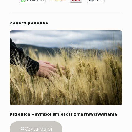
Zobacz podobne
Pszenica – symbol śmierci i zmartwychwstania
Czytaj dalej