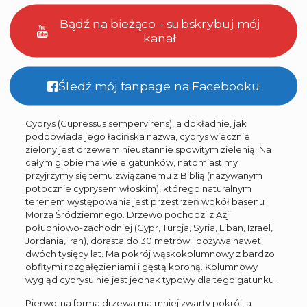
Bądź na bieżąco - subskrybuj mój
kanał
Śledź mój fanpage na Facebooku
Cyprys (Cupressus sempervirens), a dokładnie, jak
podpowiada jego łacińska nazwa, cyprys wiecznie
zielony jest drzewem nieustannie spowitym zielenią. Na
całym globie ma wiele gatunków, natomiast my
przyjrzymy się temu związanemu z Biblią (nazywanym
potocznie cyprysem włoskim), którego naturalnym
terenem występowania jest przestrzeń wokół basenu
Morza Śródziemnego. Drzewo pochodzi z Azji
południowo-zachodniej (Cypr, Turcja, Syria, Liban, Izrael,
Jordania, Iran), dorasta do 30 metrów i dożywa nawet
dwóch tysięcy lat. Ma pokrój wąskokolumnowy z bardzo
obfitymi rozgałęzieniami i gęstą koroną. Kolumnowy
wygląd cyprysu nie jest jednak typowy dla tego gatunku.
Pierwotna forma drzewa ma mniej zwarty pokrój, a