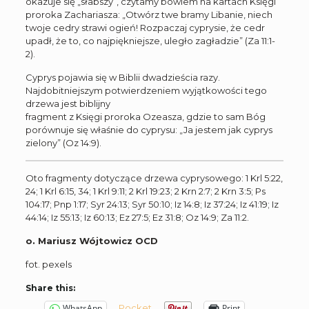
okazuje się „słabszy”, czytamy bowiem na kartach Księgi
proroka Zachariasza: „Otwórz twe bramy Libanie, niech
twoje cedry strawi ogień! Rozpaczaj cyprysie, że cedr
upadł, że to, co najpiękniejsze, uległo zagładzie” (Za 11:1-
2).
Cyprys pojawia się w Biblii dwadzieścia razy.
Najdobitniejszym potwierdzeniem wyjątkowości tego
drzewa jest biblijny
fragment z Księgi proroka Ozeasza, gdzie to sam Bóg
porównuje się właśnie do cyprysu: „Ja jestem jak cyprys
zielony” (Oz 14:9).
Oto fragmenty dotyczące drzewa cyprysowego: 1 Krl 5:22,
24; 1 Krl 6:15, 34; 1 Krl 9:11; 2 Krl 19:23; 2 Krn 2:7; 2 Krn 3:5; Ps
104:17; Pnp 1:17; Syr 24:13; Syr 50:10; Iz 14:8; Iz 37:24; Iz 41:19; Iz
44:14; Iz 55:13; Iz 60:13; Ez 27:5; Ez 31:8; Oz 14:9; Za 11:2.
o. Mariusz Wójtowicz OCD
fot. pexels
Share this:
Pocket
WhatsApp
Print