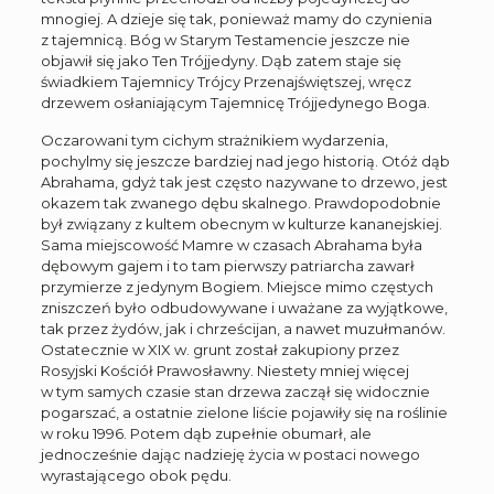
mnogiej. A dzieje się tak, ponieważ mamy do czynienia
z tajemnicą. Bóg w Starym Testamencie jeszcze nie
objawił się jako Ten Trójjedyny. Dąb zatem staje się
świadkiem Tajemnicy Trójcy Przenajświętszej, wręcz
drzewem osłaniającym Tajemnicę Trójjedynego Boga.
Oczarowani tym cichym strażnikiem wydarzenia,
pochylmy się jeszcze bardziej nad jego historią. Otóż dąb
Abrahama, gdyż tak jest często nazywane to drzewo, jest
okazem tak zwanego dębu skalnego. Prawdopodobnie
był związany z kultem obecnym w kulturze kananejskiej.
Sama miejscowość Mamre w czasach Abrahama była
dębowym gajem i to tam pierwszy patriarcha zawarł
przymierze z jedynym Bogiem. Miejsce mimo częstych
zniszczeń było odbudowywane i uważane za wyjątkowe,
tak przez żydów, jak i chrześcijan, a nawet muzułmanów.
Ostatecznie w XIX w. grunt został zakupiony przez
Rosyjski Kościół Prawosławny. Niestety mniej więcej
w tym samych czasie stan drzewa zaczął się widocznie
pogarszać, a ostatnie zielone liście pojawiły się na roślinie
w roku 1996. Potem dąb zupełnie obumarł, ale
jednocześnie dając nadzieję życia w postaci nowego
wyrastającego obok pędu.