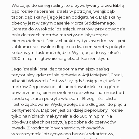
Wracając do samej rośliny, to przywoływany przez Biblię
dąb rośnie na terenie Izraela w potrójnej wersji: dąb
tabor, dąb skalny i jego jeden podgatunek. Dąb skalny
obecny jest w całym basenie Morza Śródziemnego.
Dorasta do wysokości dziesięciu metrów, przy obwodzie
pnia do trzech metrów; ma sztywne, błyszczące
ciemnozielone i liście z charakterystycznymi kolczastymi
ząbkami oraz owalne długie na dwa centymetry pokryte
kolczastymi łuskami żołędzie. Występuje do wysokości
1200 m n.p.m., głównie na glebach kamienistych.
Jego izraelski brat, dąb tabor ma mniejszy zasięg
terytorialny, gdyż rośnie głównie w Azji Mniejszej, Grecji,
Albanii i Włoszech. Jest wyższy, gdyż osiąga piętnaście
metrów. Jego owalne lub lancetowate liście na górnej
powierzchni są ciemnozielone i bezwłose, natomiast od
spodu są szare i pokryte włoskami. Brzegi liści faliste
i ostro ząbkowane. Wydaje żołędzie o długości do pięciu
centymetrów. Dąb ten jest bardziej ciepłolubny i rośnie
tylko na nizinach maksymalnie do 500 m n.p.m. Na
obydwu dębach pasożytują podobne do czerwców
owady. Z rozdrobnionych samic tych owadów
w starożytności otrzymywano barwnik szkarłatowy,