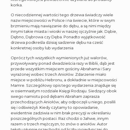
korka.
O niecodziennej wartości tego drzewa świadczy wiele
nazw miejscowości w Polsce i na świecie, które w swym
brzmieniu mają nawiązanie do dębu, a są nimi między
innymi takie miasta i wioski w naszej ojczyźnie jak: Dąbie,
Dębno, Dąbrowa czy Dęba. Ponadto wyjątkowość
drzewa podkreśla dzisiaj sadzenie dębu na cześć
konkretnej osoby lub wydarzenia
Oprócz tych wszystkich wymienionych już walorów,
przywoływany ponad dwadzieścia razy w Biblii, dąb jest
przede wszystkim miejscem gościny Abrahama i Sary
wyrażonej wobec trzech Aniołów. Zdarzenie miało
miejsce w pobliżu Hebronu, a dokładnie w miejscowości
Mamre. Szczegółowy opis tego wydarzenia znajduje się
w osiemnastym rozdziale Księgi Rodzaju. Siedzący obok
swego namiotu pod dębami Abraham zaprasza
przechodzących Aniołów, aby odpoczęli u niego, posilili
się i odświeżyli. Kiedy czytamy to opowiadanie,
ewidentnie zadziwia w nim brak precyzji w określaniu
poszczególnych postaci. Raz chodzi o Jahwe, innym
razem o trzech mężczyzn, to znów o aniołów. Autor
tekstu płynnie przechodzi od liczby pojedynczej do