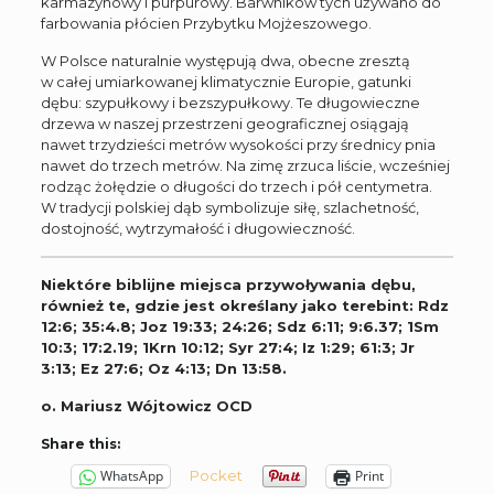
karmazynowy i purpurowy. Barwników tych używano do
farbowania płócien Przybytku Mojżeszowego.
W Polsce naturalnie występują dwa, obecne zresztą
w całej umiarkowanej klimatycznie Europie, gatunki
dębu: szypułkowy i bezszypułkowy. Te długowieczne
drzewa w naszej przestrzeni geograficznej osiągają
nawet trzydzieści metrów wysokości przy średnicy pnia
nawet do trzech metrów. Na zimę zrzuca liście, wcześniej
rodząc żołędzie o długości do trzech i pół centymetra.
W tradycji polskiej dąb symbolizuje siłę, szlachetność,
dostojność, wytrzymałość i długowieczność.
Niektóre biblijne miejsca przywoływania dębu,
również te, gdzie jest określany jako terebint: Rdz
12:6; 35:4.8; Joz 19:33; 24:26; Sdz 6:11; 9:6.37; 1Sm
10:3; 17:2.19; 1Krn 10:12; Syr 27:4; Iz 1:29; 61:3; Jr
3:13; Ez 27:6; Oz 4:13; Dn 13:58.
o. Mariusz Wójtowicz OCD
Share this:
Pocket
WhatsApp
Print