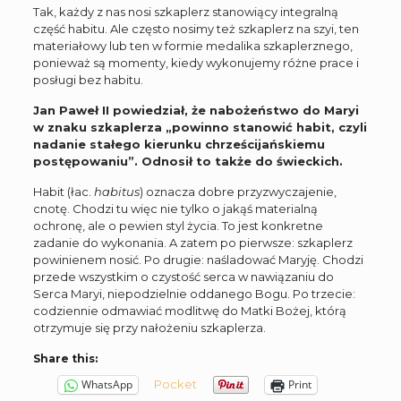
Tak, każdy z nas nosi szkaplerz stanowiący integralną
część habitu. Ale często nosimy też szkaplerz na szyi, ten
materiałowy lub ten w formie medalika szkaplerznego,
ponieważ są momenty, kiedy wykonujemy różne prace i
posługi bez habitu.
Jan Paweł II powiedział, że nabożeństwo do Maryi
w znaku szkaplerza „powinno stanowić habit, czyli
nadanie stałego kierunku chrześcijańskiemu
postępowaniu”. Odnosił to także do świeckich.
Habit (łac.
habitus
) oznacza dobre przyzwyczajenie,
cnotę. Chodzi tu więc nie tylko o jakąś materialną
ochronę, ale o pewien styl życia. To jest konkretne
zadanie do wykonania. A zatem po pierwsze: szkaplerz
powinienem nosić. Po drugie: naśladować Maryję. Chodzi
przede wszystkim o czystość serca w nawiązaniu do
Serca Maryi, niepodzielnie oddanego Bogu. Po trzecie:
codziennie odmawiać modlitwę do Matki Bożej, którą
otrzymuje się przy nałożeniu szkaplerza.
Share this:
Pocket
WhatsApp
Print