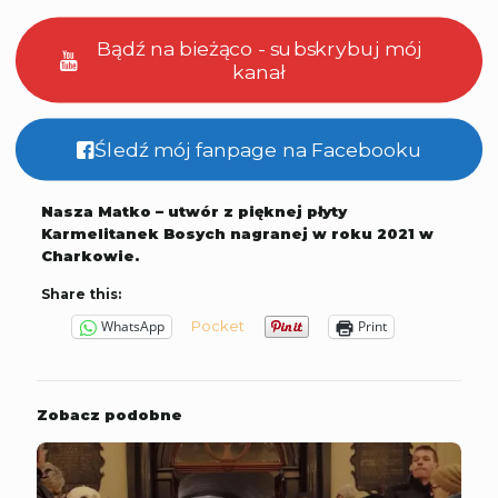
Bądź na bieżąco - subskrybuj mój
kanał
Śledź mój fanpage na Facebooku
Nasza Matko – utwór z pięknej płyty
Karmelitanek Bosych nagranej w roku 2021 w
Charkowie.
Share this:
Pocket
WhatsApp
Print
Zobacz podobne