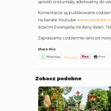
sposób zrozumiały, adekwatny do wie
Komentarze są publikowane codzienn
na kanale Youtube
www.youtube.
dziećmi Ewangelię na dany dzień. Te
Zapraszamy codziennie rano po now
Share this:
WhatsApp
Print
Pocket
Zobacz podobne