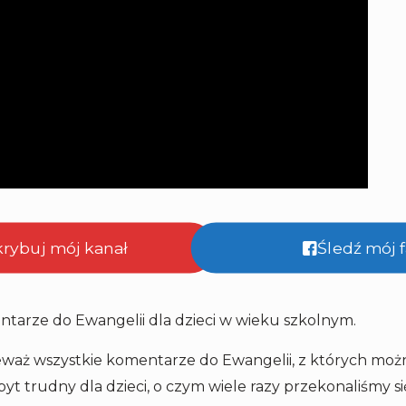
krybuj mój kanał
Śledź mój
tarze do Ewangelii dla dzieci w wieku szkolnym.
ieważ wszystkie komentarze do Ewangelii, z których moż
zbyt trudny dla dzieci, o czym wiele razy przekonaliśmy 