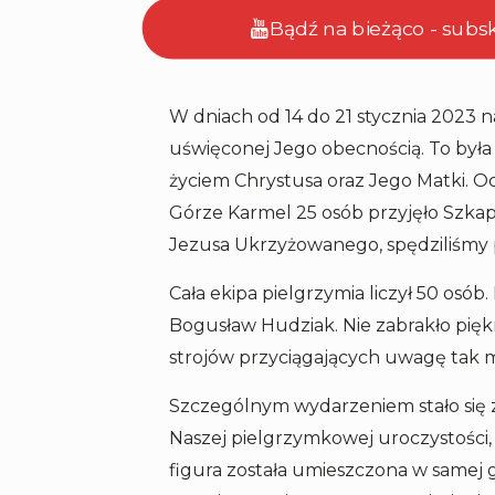
Bądź na bieżąco - subs
W dniach od 14 do 21 stycznia 2023 na
uświęconej Jego obecnością. To była
życiem Chrystusa oraz Jego Matki. O
Górze Karmel 25 osób przyjęło Szkap
Jezusa Ukrzyżowanego, spędziliśmy pr
Cała ekipa pielgrzymia liczył 50 osób
Bogusław Hudziak. Nie zabrakło pi
strojów przyciągających uwagę tak m
Szczególnym wydarzeniem stało się za
Naszej pielgrzymkowej uroczystości,
figura została umieszczona w samej g