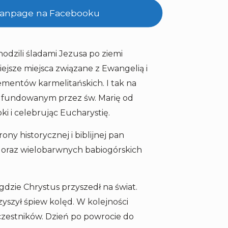
 fanpage na Facebooku
hodzili śladami Jezusa po ziemi
ejsze miejsca związane z Ewangelią i
ementów karmelitańskich. I tak na
e ufundowanym przez św. Marię od
i i celebrując Eucharystię.
ony historycznej i biblijnej pan
oraz wielobarwnych babiogórskich
gdzie Chrystus przyszedł na świat.
yszył śpiew kolęd. W kolejności
uczestników. Dzień po powrocie do