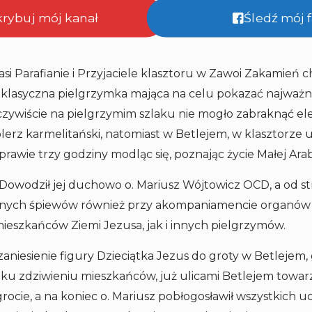
krybuj mój kanał
Śledź mój
si Parafianie i Przyjaciele klasztoru w Zawoi Zakamień c
 klasyczna pielgrzymka mająca na celu pokazać najważni
czywiście na pielgrzymim szlaku nie mogło zabraknąć el
lerz karmelitański, natomiast w Betlejem, w klasztorz
awie trzy godziny modląc się, poznając życie Małej Arabk
. Dowodził jej duchowo o. Mariusz Wójtowicz OCD, a od str
ęknych śpiewów również przy akompaniamencie organów 
ieszkańców Ziemi Jezusa, jak i innych pielgrzymów.
niesienie figury Dzieciątka Jezus do groty w Betlejem, 
 ku zdziwieniu mieszkańców, już ulicami Betlejem towarz
rocie, a na koniec o. Mariusz pobłogosławił wszystkich 