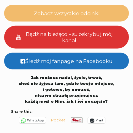
Zobacz wszystkie odcinki
Bądź na bieżąco - subskrybuj mój
kanał
Śledź mój fanpage na Facebooku
Jak możesz nadal, życie, trwać,
choć nie żyjesz tam, gdzie twoje miejsce,
i gotowe, by umrzeć,
niczym strzałę przyjmujesz
każdą myśl o Nim, jak i jej poczęcie?
Share this:
Pocket
WhatsApp
Print