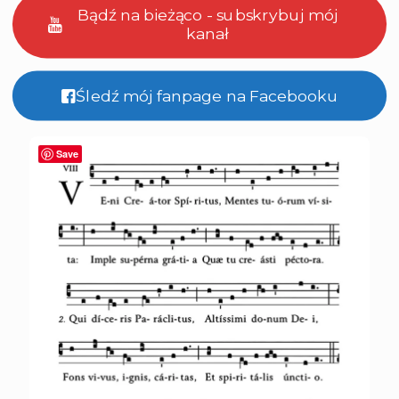
Bądź na bieżąco - subskrybuj mój
kanał
Śledź mój fanpage na Facebooku
Save