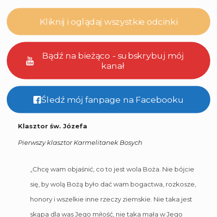
Kliknij i oglądaj wszystkie odcinki
Bądź na bieżąco - subskrybuj mój
kanał
Śledź mój fanpage na Facebooku
Klasztor św. Józefa
Pierwszy klasztor Karmelitanek Bosych
„Chcę wam objaśnić, co to jest wola Boża. Nie bójcie
się, by wolą Bożą było dać wam bogactwa, rozkosze,
honory i wszelkie inne rzeczy ziemskie. Nie taka jest
skąpa dla was Jego miłość, nie taka mała w Jego