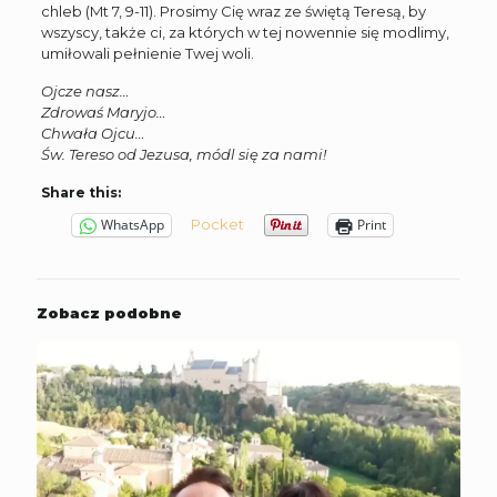
chleb (Mt 7, 9-11). Prosimy Cię wraz ze świętą Teresą, by
wszyscy, także ci, za których w tej nowennie się modlimy,
umiłowali pełnienie Twej woli.
Ojcze nasz…
Zdrowaś Maryjo…
Chwała Ojcu…
Św. Tereso od Jezusa, módl się za nami!
Share this:
Pocket
WhatsApp
Print
Zobacz podobne