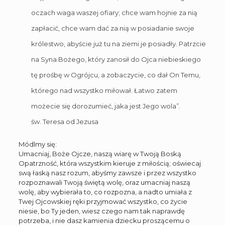
oczach waga waszej ofiary; chce wam hojnie za nią
zapłacić, chce wam dać za nią w posiadanie swoje
królestwo, abyście już tu na ziemi je posiadły. Patrzcie
na Syna Bożego, który zanosił do Ojca niebieskiego
tę prośbę w Ogrójcu, a zobaczycie, co dał On Temu,
którego nad wszystko miłował. Łatwo zatem
możecie się dorozumieć, jaka jest Jego wola”.
św. Teresa od Jezusa
Módlmy się:
Umacniaj, Boże Ojcze, naszą wiarę w Twoją Boską
Opatrzność, która wszystkim kieruje z miłością; oświecaj
swą łaską nasz rozum, abyśmy zawsze i przez wszystko
rozpoznawali Twoją świętą wolę, oraz umacniaj naszą
wolę, aby wybierała to, co rozpozna, a nadto umiała z
Twej Ojcowskiej ręki przyjmować wszystko, co życie
niesie, bo Ty jeden, wiesz czego nam tak naprawdę
potrzeba, i nie dasz kamienia dziecku proszącemu o