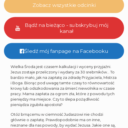
Zobacz wszystkie odcinki
Bądź na bieżąco - subskrybuj mój
kanał
Śledź mój fanpage na Facebooku
Wielka Środa jest czasem kalkulacji i wyceny przyjaźni.
Jezus zostaje przeliczony i wydany za 30 srebrników… To
bardzo mało, jak na zapłatę za zdradę Przyjaciela, Mistrza
i Boga. Biorąc pod uwagę tamte czasy to równowartość
krowy lub odszkodowania za śmierć niewolnika w czasie
pracy. Marna zapłata za ogrom zła, które z powodu tych
pieniędzy ma miejsce. Czy to ślepa pożądliwość
pieniądza zgubiła apostoła?
Otóż brnącemu w ciemność Judaszowi nie chodzi
głównie o zapłatę. Prawdopodobnie ma on inne,
nieznane dla nas powody, by wydać Jezusa. Jakie one są,