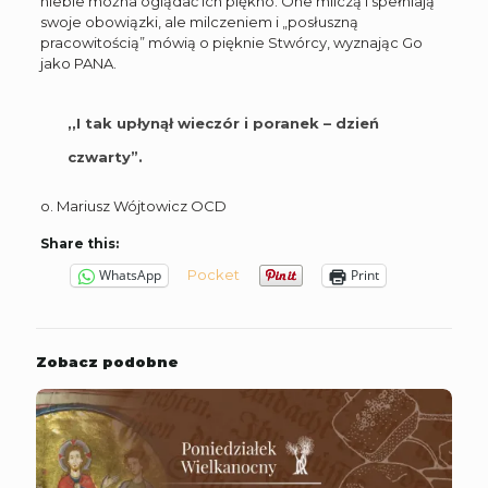
niebie można oglądać ich piękno. One milczą i spełniają
swoje obowiązki, ale milczeniem i „posłuszną
pracowitością” mówią o pięknie Stwórcy, wyznając Go
jako PANA.
,,I tak upłynął wieczór i poranek – dzień
czwarty”.
o. Mariusz Wójtowicz OCD
Share this:
Pocket
WhatsApp
Print
Zobacz podobne