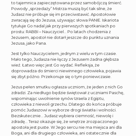
to tajemnica zapieczętowana przez samobójczą śmierć.
Powody „sprzedaży” Mistrza muszą być tak silne, że
Judasz nie próbuje się im przeciwstawić. Apostołowie
zwracają się do Jezusa, używając słowa PANIE. Iskariota
tytułuje Go nadal jak przy pierwszych spotkaniach po
prostu: RABBI – Nauczyciel… Po latach chodzenia z
Jezusem, apostoł nie dotarł jeszcze do punktu uznania
Jezusa, jako Pana.
Jest tylko Nauczycielem, jednym z wielu w tym czasie.
Mało tego, Judasza nie łączy z Jezusem żadna głębsza
wieź. Łatwo więc jest Go wydać. Refleksja, że
doprowadza do śmierci niewinnego człowieka, pojawia
się zbyt późno. Przekonuje się o tym poniewczasie.
Jezus pełen smutku ogłasza uczniom, że jeden z nich Go
zdradzi. Za niedługo będzie świętował z uczniami Paschę,
wspominając uwolnienie synów Izraela z Egiptu,
człowieka z niewoli grzechu. Dlatego do końca próbuje
pomóc Judaszowi w wyborze drogi światła i wolności.
Bezskutecznie… Judasz wybiera ciemność, niewolę i
zdradę… Teraz okazuje się, że wnętrze zrozpaczonego
apostoła jest puste. W Jego sercu nie ma miejsca ani dla
Boga, ani dla drugiego człowieka, ani ostatecznie dla