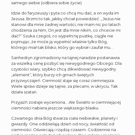
samego siebie (odbiera sobie życie).
Idzie do faryzeuszy i pyta co chcą mu dać, a on wyda im
Jezusa. Brzmi to tak, jakby chciał powiedzieć: ,,Jezus nie
stanowi dla mnie żadnej wartości, nie mam nic po latach
chodzenia za Nim, On jest dla mnie nikim, co chcecie mi
dać?” Szuka czegoś, co wypełni tę pustkę, ciągle nie
pojmując, że może ją wypełnić właśnie tylko Bóg,
którego miał tak blisko, który go wybrał i zaufał mu…
Sanhedryn zgromadzony na tajnej naradzie postanawia
za wszelką cenę pozbyć się niewygodnego Obcego. Dla
czystości wiary, szybko chcą zlikwidować niewygodny
„element”, który burzy ich gmach świętych
przyzwyczajeń. Ciemność staje się coraz ciemniejsza.
Wiele spraw dzieje się tajnie, za plecami, w ukryciu. Tak
działa szatan.
Przyjaźń zostaje wyceniona… Ale Światło w ciemniejącej
ciemności nabiera jeszcze większego blasku.
Czwartego dnia Bóg stwarza ciała niebieskie, planety i
gwiazdy.
One oddzielają dzień od nocy, światłość od
ciemności. Oświecają i rządzą czasem. Codziennie na