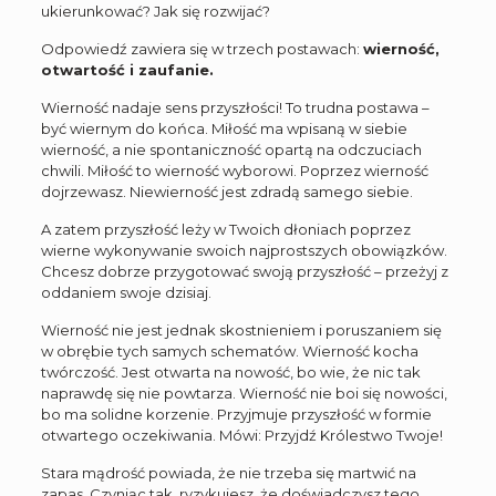
ukierunkować? Jak się rozwijać?
Odpowiedź zawiera się w trzech postawach:
wierność,
otwartość i zaufanie.
Wierność nadaje sens przyszłości! To trudna postawa –
być wiernym do końca. Miłość ma wpisaną w siebie
wierność, a nie spontaniczność opartą na odczuciach
chwili. Miłość to wierność wyborowi. Poprzez wierność
dojrzewasz. Niewierność jest zdradą samego siebie.
A zatem przyszłość leży w Twoich dłoniach poprzez
wierne wykonywanie swoich najprostszych obowiązków.
Chcesz dobrze przygotować swoją przyszłość – przeżyj z
oddaniem swoje dzisiaj.
Wierność nie jest jednak skostnieniem i poruszaniem się
w obrębie tych samych schematów. Wierność kocha
twórczość. Jest otwarta na nowość, bo wie, że nic tak
naprawdę się nie powtarza. Wierność nie boi się nowości,
bo ma solidne korzenie. Przyjmuje przyszłość w formie
otwartego oczekiwania. Mówi: Przyjdź Królestwo Twoje!
Stara mądrość powiada, że nie trzeba się martwić na
zapas. Czyniąc tak, ryzykujesz, że doświadczysz tego