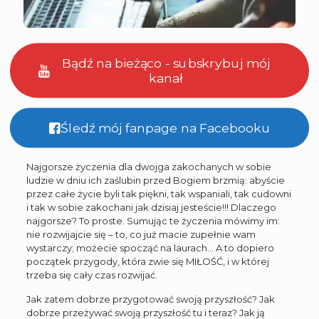
Bądź na bieżąco - subskrybuj mój
kanał
Śledź mój fanpage na Facebooku
Najgorsze życzenia dla dwojga zakochanych w sobie
ludzie w dniu ich zaślubin przed Bogiem brzmią: abyście
przez całe życie byli tak piękni, tak wspaniali, tak cudowni
i tak w sobie zakochani jak dzisiaj jesteście!!! Dlaczego
najgorsze? To proste. Sumując te życzenia mówimy im:
nie rozwijajcie się – to, co już macie zupełnie wam
wystarczy; możecie spocząć na laurach… A to dopiero
początek przygody, która zwie się MIŁOŚĆ, i w której
trzeba się cały czas rozwijać.
Jak zatem dobrze przygotować swoją przyszłość? Jak
dobrze przeżywać swoją przyszłość tu i teraz? Jak ją