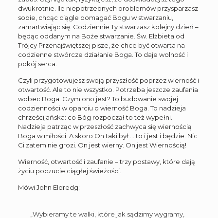
dwukrotnie. Ile niepotrzebnych problemów przysparzasz
sobie, chcąc ciągle pomagać Bogu w stwarzaniu,
zamartwiając się. Codziennie Ty stwarzasz kolejny dzień –
będąc oddanym na Boże stwarzanie. Św. Elżbieta od
Trójcy Przenajświętszej pisze, że chce być otwarta na
codzienne stwórcze działanie Boga. To daje wolność i
pokój serca.
Czyli przygotowujesz swoją przyszłość poprzez wierność i
otwartość. Ale to nie wszystko. Potrzeba jeszcze zaufania
wobec Boga. Czym ono jest? To budowanie swojej
codzienności w oparciu o wierność Boga. To nadzieja
chrześcijańska: co Bóg rozpoczął to też wypełni.
Nadzieja patrząc w przeszłość zachwyca się wiernością
Boga w miłości. A skoro On taki był … to i jest i będzie. Nic
Ci zatem nie grozi. On jest wierny. On jest Wiernością!
Wierność, otwartość i zaufanie – trzy postawy, które dają
życiu poczucie ciągłej świeżości.
Mówi John Eldredg:
„Wybieramy te walki, które jak sądzimy wygramy,