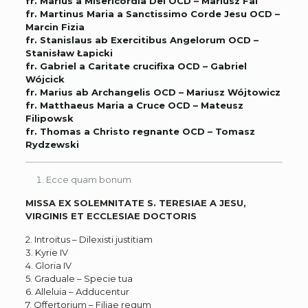
fr. Marius a Misericordia Dei OCD – Mariusz Fal
fr. Martinus Maria a Sanctissimo Corde Jesu OCD –
Marcin Fizia
fr. Stanislaus ab Exercitibus Angelorum OCD –
Stanisław Łapicki
fr. Gabriel a Caritate crucifixa OCD – Gabriel
Wójcick
fr. Marius ab Archangelis OCD – Mariusz Wójtowicz
fr. Matthaeus Maria a Cruce OCD – Mateusz
Filipowsk
fr. Thomas a Christo regnante OCD – Tomasz
Rydzewski
Ecce quam bonum
MISSA EX SOLEMNITATE S. TERESIAE A JESU,
VIRGINIS ET ECCLESIAE DOCTORIS
2. Introitus – Dilexisti justitiam
3. Kyrie IV
4. Gloria IV
5. Graduale – Specie tua
6. Alleluia – Adducentur
7. Offertorium – Filiae regum