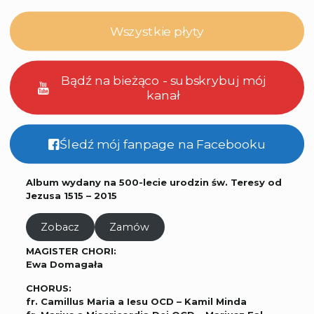
Wszystkie płyty
Bądź na bieżąco - subskrybuj mój
kanał
Śledź mój fanpage na Facebooku
Album wydany na 500-lecie urodzin św. Teresy od
Jezusa 1515 – 2015
Zobacz
Zamów
MAGISTER CHORI:
Ewa Domagała
CHORUS:
fr. Camillus Maria a Iesu OCD – Kamil Minda