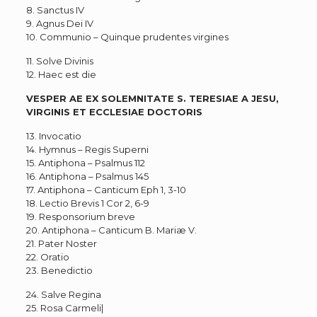
8. Sanctus IV
9. Agnus Dei IV
10. Communio – Quinque prudentes virgines
11. Solve Divinis
12. Haec est die
VESPER AE EX SOLEMNITATE S. TERESIAE A JESU,
VIRGINIS ET ECCLESIAE DOCTORIS
13. Invocatio
14. Hymnus – Regis Superni
15. Antiphona – Psalmus 112
16. Antiphona – Psalmus 145
17. Antiphona – Canticum Eph 1, 3-10
18. Lectio Brevis 1 Cor 2, 6-9
19. Responsorium breve
20. Antiphona – Canticum B. Mariæ V.
21. Pater Noster
22. Oratio
23. Benedictio
24. Salve Regina
25. Rosa Carmeli|