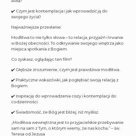
Avila?
✔️ Czym jest kontemplacja i jak wprowadzić ją do
swojego życia?
Najważniejsze przesłanie:
Modlitwa to nie tylko słowa – to relacja, przyjaźń i trwanie
w Bożej obecności. To odkrywanie swojego wnętrza jako
miejsca spotkania z Bogiem.
Co zyskasz, oglądając ten film?
✔️ Głębsze zrozumienie, czym jest prawdziwa modlitwa.
✔️ Praktyczne wskazówki, jak pogłębiać swoją relację z
Bogiem.
✔️ Inspirację do wprowadzenia ciszy i kontemplacji do
codzienności.
✔️ Świadomość, że Bóg jest bliżej, niż myślisz.
„Modlitwa wewnętrzna jest to przyjacielskie przebywanie
sam na sam z Tym, o którym wiemy, że nas kocha.” – św.
Teresa od Jezusa