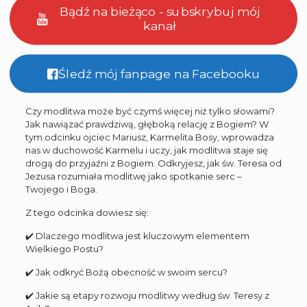
Bądź na bieżąco - subskrybuj mój
kanał
Śledź mój fanpage na Facebooku
Czy modlitwa może być czymś więcej niż tylko słowami?
Jak nawiązać prawdziwą, głęboką relację z Bogiem? W
tym odcinku ojciec Mariusz, Karmelita Bosy, wprowadza
nas w duchowość Karmelu i uczy, jak modlitwa staje się
drogą do przyjaźni z Bogiem. Odkryjesz, jak św. Teresa od
Jezusa rozumiała modlitwę jako spotkanie serc –
Twojego i Boga.
Z tego odcinka dowiesz się:
✔️ Dlaczego modlitwa jest kluczowym elementem
Wielkiego Postu?
✔️ Jak odkryć Bożą obecność w swoim sercu?
✔️ Jakie są etapy rozwoju modlitwy według św. Teresy z