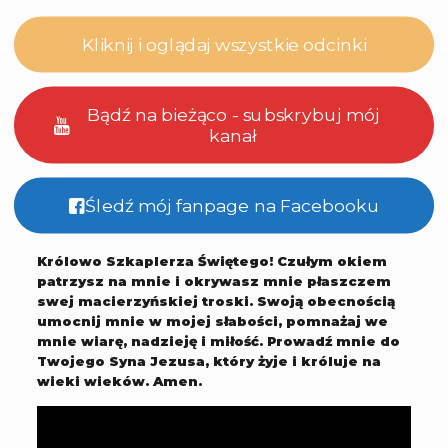
Kliknij i oglądaj wszystkie odcinki
Bądź na bieżąco - subskrybuj mój
kanał
Śledź mój fanpage na Facebooku
Królowo Szkaplerza Świętego! Czułym okiem
patrzysz na mnie i okrywasz mnie płaszczem
swej macierzyńskiej troski. Swoją obecnością
umocnij mnie w mojej słabości, pomnażaj we
mnie wiarę, nadzieję i miłość. Prowadź mnie do
Twojego Syna Jezusa, który żyje i króluje na
wieki wieków. Amen.