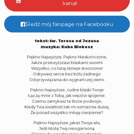
kanał
Śledź mój fanpage na Facebooku
tekst: św. Teresa od Jezusa
muzyka: Kuba Blokesz
Piękno Najwyższe, Piękno Nieskończone,
Jakże przewyższasz blaskami swoimi
Wszystko, co tutaj istnieje stworzone!
Odrywasz serce bez bólu żadnego
Od przywiązania do wygnańczej ziemi.
Piękno Najwyższe, cudne blaski Twoje
Łączą mnie z Tobą, jak więzów spojenie.
Czemu zamykasz te Boże podwoje,
Kiedy Twa światłość tak mi wzmacnia duszę,
Że ponad wszystko miłuję cierpienie?
Piękno Najwyższe, jakaż Twoja siła,
Jeśli Istotę Twą nieogarnioną
Skłania, by z nędzą moją się złączyła,