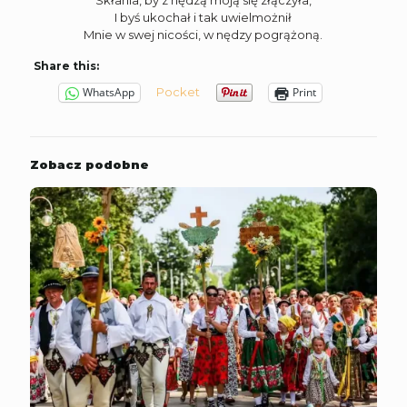
I byś ukochał i tak uwielmożnił
Mnie w swej nicości, w nędzy pogrążoną.
Share this:
Pocket
WhatsApp
Print
Zobacz podobne