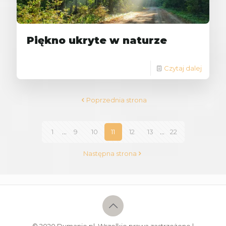
Piękno ukryte w naturze
Czytaj dalej
Poprzednia strona
1
...
9
10
11
12
13
...
22
Następna strona
© 2020 Dumanie.pl. Wszelkie prawa zastrzeżone |