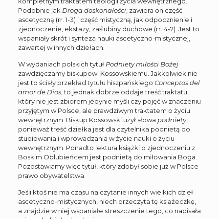
kompletnym traktatem teologii życia wewnętrznego.
Podobnie jak
Droga doskonałości
, zawiera on część
ascetyczną (rr. 1-3) i część mistyczną, jak odpocznienie i
zjednoczenie, ekstazy, zaślubiny duchowe (rr. 4-7). Jest to
wspaniały skrót i synteza nauki ascetyczno-mistycznej,
zawartej w innych dziełach.
W wydaniach polskich tytuł
Podniety miłości Bożej
zawdzięczamy biskupowi Kossowskiemu. Jakkolwiek nie
jest to ścisły przekład tytułu hiszpańskiego
Conceptos del
amor de Dios
, to jednak dobrze oddaje treść traktatu,
który nie jest zbiorem jedynie myśli czy pojęć w znaczeniu
przyjętym w Polsce, ale prawdziwym traktatem o życiu
wewnętrznym. Biskup Kossowski użył słowa
podniety
,
ponieważ treść dziełka jest dla czytelnika podnietą do
studiowania i wprowadzania w życie nauki o życiu
wewnętrznym. Ponadto lektura książki o zjednoczeniu z
Boskim Oblubieńcem jest podnietą do miłowania Boga.
Pozostawiamy więc tytuł, który zdobył sobie już w Polsce
prawo obywatelstwa.
Jeśli ktoś nie ma czasu na czytanie innych wielkich dzieł
ascetyczno-mistycznych, niech przeczyta tę książeczkę,
a znajdzie w niej wspaniałe streszczenie tego, co napisała