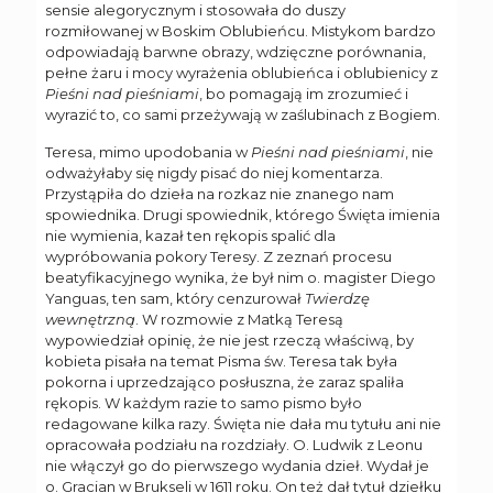
sensie alegorycznym i stosowała do duszy
rozmiłowanej w Boskim Oblubieńcu. Mistykom bardzo
odpowiadają barwne obrazy, wdzięczne porównania,
pełne żaru i mocy wyrażenia oblubieńca i oblubienicy z
Pieśni nad pieśniami
, bo pomagają im zrozumieć i
wyrazić to, co sami przeżywają w zaślubinach z Bogiem.
Teresa, mimo upodobania w
Pieśni nad pieśniami
, nie
odważyłaby się nigdy pisać do niej komentarza.
Przystąpiła do dzieła na rozkaz nie znanego nam
spowiednika. Drugi spowiednik, którego Święta imienia
nie wymienia, kazał ten rękopis spalić dla
wypróbowania pokory Teresy. Z zeznań procesu
beatyfikacyjnego wynika, że był nim o. magister Diego
Yanguas, ten sam, który cenzurował
Twierdzę
wewnętrzną
. W rozmowie z Matką Teresą
wypowiedział opinię, że nie jest rzeczą właściwą, by
kobieta pisała na temat Pisma św. Teresa tak była
pokorna i uprzedzająco posłuszna, że zaraz spaliła
rękopis. W każdym razie to samo pismo było
redagowane kilka razy. Święta nie dała mu tytułu ani nie
opracowała podziału na rozdziały. O. Ludwik z Leonu
nie włączył go do pierwszego wydania dzieł. Wydał je
o. Gracian w Brukseli w 1611 roku. On też dał tytuł dziełku