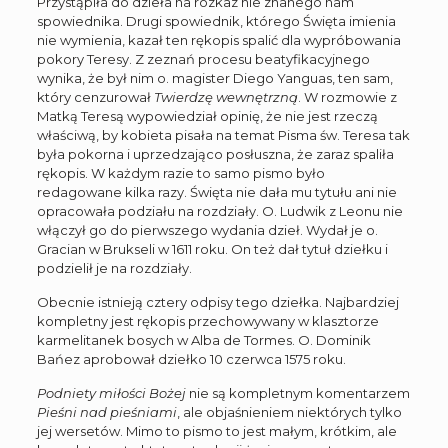
Przystąpiła do dzieła na rozkaz nie znanego nam
spowiednika. Drugi spowiednik, którego Święta imienia
nie wymienia, kazał ten rękopis spalić dla wypróbowania
pokory Teresy. Z zeznań procesu beatyfikacyjnego
wynika, że był nim o. magister Diego Yanguas, ten sam,
który cenzurował
Twierdzę wewnętrzną
. W rozmowie z
Matką Teresą wypowiedział opinię, że nie jest rzeczą
właściwą, by kobieta pisała na temat Pisma św. Teresa tak
była pokorna i uprzedzająco posłuszna, że zaraz spaliła
rękopis. W każdym razie to samo pismo było
redagowane kilka razy. Święta nie dała mu tytułu ani nie
opracowała podziału na rozdziały. O. Ludwik z Leonu nie
włączył go do pierwszego wydania dzieł. Wydał je o.
Gracian w Brukseli w 1611 roku. On też dał tytuł dziełku i
podzielił je na rozdziały.
Obecnie istnieją cztery odpisy tego dziełka. Najbardziej
kompletny jest rękopis przechowywany w klasztorze
karmelitanek bosych w Alba de Tormes. O. Dominik
Bańez aprobował dziełko 10 czerwca 1575 roku.
Podniety miłości Bożej
nie są kompletnym komentarzem
Pieśni nad pieśniami
, ale objaśnieniem niektórych tylko
jej wersetów. Mimo to pismo to jest małym, krótkim, ale