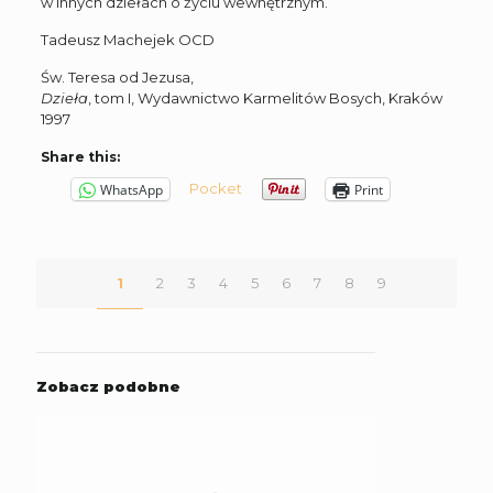
w innych dziełach o życiu wewnętrznym.
Tadeusz Machejek OCD
Św. Teresa od Jezusa,
Dzieła
, tom I, Wydawnictwo Karmelitów Bosych, Kraków
1997
Share this:
Pocket
WhatsApp
Print
1
2
3
4
5
6
7
8
9
Zobacz podobne