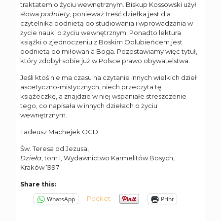
traktatem o życiu wewnętrznym. Biskup Kossowski użył
słowa
podniety
, ponieważ treść dziełka jest dla
czytelnika podnietą do studiowania i wprowadzania w
życie nauki o życiu wewnętrznym. Ponadto lektura
książki o zjednoczeniu z Boskim Oblubieńcem jest
podnietą do miłowania Boga. Pozostawiamy więc tytuł,
który zdobył sobie już w Polsce prawo obywatelstwa.
Jeśli ktoś nie ma czasu na czytanie innych wielkich dzieł
ascetyczno-mistycznych, niech przeczyta tę
książeczkę, a znajdzie w niej wspaniałe streszczenie
tego, co napisała w innych dziełach o życiu
wewnętrznym.
Tadeusz Machejek OCD
Św. Teresa od Jezusa,
Dzieła
, tom I, Wydawnictwo Karmelitów Bosych,
Kraków 1997
Share this:
Pocket
WhatsApp
Print