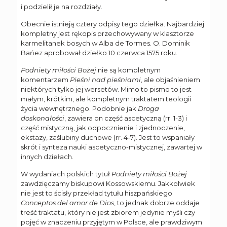
i podzielił je na rozdziały.
Obecnie istnieją cztery odpisy tego dziełka. Najbardziej
kompletny jest rękopis przechowywany w klasztorze
karmelitanek bosych w Alba de Tormes. O. Dominik
Bańez aprobował dziełko 10 czerwca 1575 roku.
Podniety miłości Bożej
nie są kompletnym
komentarzem
Pieśni nad pieśniami
, ale objaśnieniem
niektórych tylko jej wersetów. Mimo to pismo to jest
małym, krótkim, ale kompletnym traktatem teologii
życia wewnętrznego. Podobnie jak
Droga
doskonałości
, zawiera on część ascetyczną (rr. 1-3) i
część mistyczną, jak odpocznienie i zjednoczenie,
ekstazy, zaślubiny duchowe (rr. 4-7). Jest to wspaniały
skrót i synteza nauki ascetyczno-mistycznej, zawartej w
innych dziełach.
W wydaniach polskich tytuł
Podniety miłości Bożej
zawdzięczamy biskupowi Kossowskiemu. Jakkolwiek
nie jest to ścisły przekład tytułu hiszpańskiego
Conceptos del amor de Dios
, to jednak dobrze oddaje
treść traktatu, który nie jest zbiorem jedynie myśli czy
pojęć w znaczeniu przyjętym w Polsce, ale prawdziwym