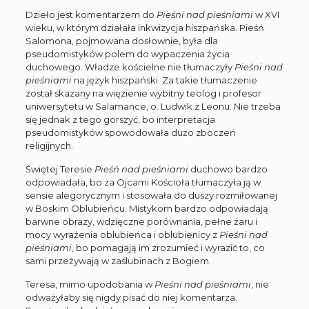
Dzieło jest komentarzem do
Pieśni nad pieśniami
w XVI
wieku, w którym działała inkwizycja hiszpańska. Pieśń
Salomona, pojmowana dosłownie, była dla
pseudomistyków polem do wypaczenia życia
duchowego. Władze kościelne nie tłumaczyły
Pieśni nad
pieśniami
na język hiszpański. Za takie tłumaczenie
został skazany na więzienie wybitny teolog i profesor
uniwersytetu w Salamance, o. Ludwik z Leonu. Nie trzeba
się jednak z tego gorszyć, bo interpretacja
pseudomistyków spowodowała dużo zboczeń
religijnych.
Świętej Teresie
Pieśń nad pieśniami
duchowo bardzo
odpowiadała, bo za Ojcami Kościoła tłumaczyła ją w
sensie alegorycznym i stosowała do duszy rozmiłowanej
w Boskim Oblubieńcu. Mistykom bardzo odpowiadają
barwne obrazy, wdzięczne porównania, pełne żaru i
mocy wyrażenia oblubieńca i oblubienicy z
Pieśni nad
pieśniami
, bo pomagają im zrozumieć i wyrazić to, co
sami przeżywają w zaślubinach z Bogiem.
Teresa, mimo upodobania w
Pieśni nad pieśniami
, nie
odważyłaby się nigdy pisać do niej komentarza.