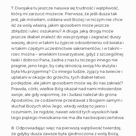
7. Dwojaka tu jeszcze nasuwa się trudność i wątpliwość,
którą mi zarzucić możecie. Pierwsza, że jeśli dusza tak
jest, jak mówiłam, oddana woli Bożej i w niczym nie chce
iść za wolą własną, jakim sposobem może jeszcze
zbłądzić i ulec oszukaniu? A druga: jaką drogą może
jeszcze diabeł znaleźć do was przystęp i zagrażać duszy
waszej, skoro w takim tu żyjecie odosobnieniu od świata i
w takim częstym uczestnictwie sakramentów, i w takim –
rzec można – anielskim towarzystwie, gdyż z szczególnej
łaski i dobroci Pana, żadna z nas tu niczego innego nie
pragnie, jeno tego, by całą istnością swoją Mu służyła i
była Mu przyjemną? Co innego ludzie, żyjący na świecie i
uplatani w okazje do grzechu, tych diabeł łatwo
podejdzie, ale jakim sposobem może się do nas zakraść?
Prawda, córki, wielkie Bóg okazał nad nami miłosierdzie
swoje, ale gdy wspomnę, że i Judasz należał do grona
Apostołów, że codziennie przestawał z Bogiem samym i
słuchał Bożych słów Jego, wtedy widzę to jasno i
rozumiem, że nigdzie, nawet wśród tych wysokich łask
tego piątego mieszkania nie ma dla nas bezpieczeństwa.
8. Odpowiadając więc na pierwszą wątpliwość twierdzę,
że gdyby dusza zawsze była zjednoczona z wolą Bożą,