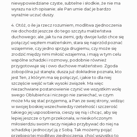
niewypowiedziane czyste, subtelne i słodkie, że nie ma
wyrazu na ich opisanie; ale Pan umie dać je bardzo
wyraźnie uczuć duszy.
4. Otóż, o ile ja rzecz rozumiem, modlitwa zjednoczenia
nie dochodzi jeszcze do tego szczytu małżeństwa
duchowego; ale, jak tu na ziemi, gdy dwoje ludzi chce się
połączyć węzłem małżeńskim, stara się naprzód poznać
wzajemnie, czy jedno sprzyja drugiemu, czy może się
zrodzić między nimi miłość wzajemna, i mają w tym celu
wspólne schadzki i rozmowy, podobnie również
przygotowuje się i owo duchowe małżeństwo. Zgoda
zobopólna już stanęła; dusza już dokładnie poznała, kto
jest Ten, z którym ma się połączyć, i jakie to dla niej
szczęście wejść w tak wysoki związek. Ma więc
niezachwiane postanowienie czynić we wszystkim wolę
swego Oblubieńca i niczego nie zaniechać, w czym
może Mu się stać przyjemną, a Pan ze swej strony, widząc
w swojej boskiej wszechwiedzy rzetelność i szczerość
takiego jej usposobienia, cieszy się nią i chcąc, aby się
lepiej jeszcze o tym przekonała, w nieskończonym
miłosierdziu swoim raczy niejako przybywać do niej na
schadzkę i jednoczyć ją z Sobą. Tak możemy pojąć
przebieg tej modlitwy zjednoczenia, choć wszystko to