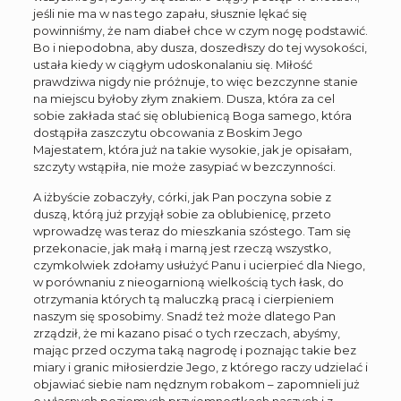
jeśli nie ma w nas tego zapału, słusznie lękać się
powinniśmy, że nam diabeł chce w czym nogę podstawić.
Bo i niepodobna, aby dusza, doszedłszy do tej wysokości,
ustała kiedy w ciągłym udoskonalaniu się. Miłość
prawdziwa nigdy nie próżnuje, to więc bezczynne stanie
na miejscu byłoby złym znakiem. Dusza, która za cel
sobie zakłada stać się oblubienicą Boga samego, która
dostąpiła zaszczytu obcowania z Boskim Jego
Majestatem, która już na takie wysokie, jak je opisałam,
szczyty wstąpiła, nie może zasypiać w bezczynności.
A iżbyście zobaczyły, córki, jak Pan poczyna sobie z
duszą, którą już przyjął sobie za oblubienicę, przeto
wprowadzę was teraz do mieszkania szóstego. Tam się
przekonacie, jak małą i marną jest rzeczą wszystko,
czymkolwiek zdołamy usłużyć Panu i ucierpieć dla Niego,
w porównaniu z nieogarnioną wielkością tych łask, do
otrzymania których tą maluczką pracą i cierpieniem
naszym się sposobimy. Snadź też może dlatego Pan
zrządził, że mi kazano pisać o tych rzeczach, abyśmy,
mając przed oczyma taką nagrodę i poznając takie bez
miary i granic miłosierdzie Jego, z którego raczy udzielać i
objawiać siebie nam nędznym robakom – zapomnieli już