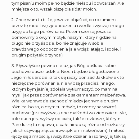
tym pisaniu moim pełno będzie nieładu i powtarzań. Ale
mniejsza o to, wszak piszę dla sióstr moich.
2. Chcę wam tu bliżej jeszcze objaśnić, co rozumiem
przez tę modlitwę zjednoczenia i wedle zwyczaju mego
użyję do tego porównania. Potem szerzej jeszcze
pomówimy o owym motylu naszym, który nigdzie na
długo nie przysiadzie, bo nie znajduje w sobie
prawdziwego odpocznienia (ale wciąż latając, i sobie, i
drugim pożytek przynosi).
3. Słyszałyście pewno nieraz, jak Bóg poślubia sobie
duchowo dusze ludzkie. Niech będzie błogosławione
Jego miłosierdzie, iż tak się raczy poniżać! Jakkolwiek to
niezręczne porównanie, nie widzę przecież innego,
którym bym jaśniej zdołała wytłumaczyć, co mam na
myśli, jak przez porównanie z sakramentem małżeństwa.
Wielka wprawdzie zachodzi między jednym a drugim
różnica, bo to, o czym tu mówię, to rzeczy na wskroś
duchowe (przewyższają one małżeństwo ziemskie o tyle,
o ile duch jest wyższy od ciała, także rozkosze, którymi
Pan duszę tu napawa, o całe niebo są różne od rozkoszy,
jakich używają złączeni związkiem małżeńskim). I miłość
łączy się z miłością, i wszystkie działania i sprawy jej tak są