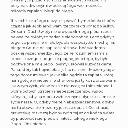
o własnych poziomych przyjemnostkach naszych i z
oczyma utkwionymi w boskiej Jego wielmożności,
miłością zapaleni, biegli do Niego.
11. Niech łaska Jego raczy to sprawić, bym zdołała choć w
cząstce jakiej objaśnić wam rzeczy tak trudne; bo jeśliby
On sam i Duch Święty nie prowadzili mego pióra, rzecz
pewna, że byłoby to zadanie niepodobne. Lecz gdyby z
tego, co piszę, nie miało być dla was pożytku, niechaj mi,
błagam Go, nie da napisać ani słowa; boć wiadomo
boskiej wszechwiedzy Jego, że ile rozumiem sama z
siebie, niczego innego nie pragnę, jeno tego, by było
pochwalone Imię Jego i byśmy usiłowali służyć takiemu
Panu, który tak hojnie płaci już tu na ziemi. Możemy się z
tego dorozumiewać, jak wielka będzie ta zapłata, którą
nam gotuje w niebie, nie chwilowa już tylko i z przerwami,
jak w tym życiu, ale wiecznie nieustająca i niezmienna, i
wolna od tych utrapień i niebezpieczeństw, wśród
których, jakby na morzu wzburzonym, płynie to ziemskie
życie nasze. O, gdyby me te niebezpieczeństwa, gdyby
nie ta obawa, że możemy jeszcze obrazić Go i stracić,
prawdziwą rozkoszą byłoby żyć tutaj aż do końca świata,
by pracować i cierpieć dla miłości takiego wielkiego
Boga i Oblubieńca.