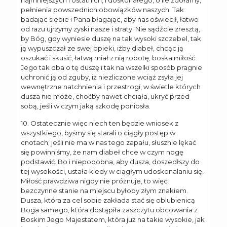
najmniejszych i ostatnich, i doskonałego, o ile zdołamy,
pełnienia powszednich obowiązków naszych. Tak
badając siebie i Pana błagając, aby nas oświecił, łatwo
od razu ujrzymy zyski nasze i straty. Nie sądźcie zresztą,
by Bóg, gdy wyniesie duszę na tak wysoki szczebel, tak
ją wypuszczał ze swej opieki, iżby diabeł, chcąc ją
oszukać i skusić, łatwą miał z nią robotę; boska miłość
Jego tak dba o tę duszę i tak na wszelki sposób pragnie
uchronić ją od zguby, iż niezliczone wciąż zsyła jej
wewnętrzne natchnienia i przestrogi, w świetle których
dusza nie może, choćby nawet chciała, ukryć przed
sobą, jeśli w czym jaką szkodę poniosła.
10. Ostatecznie więc niech ten będzie wniosek z
wszystkiego, byśmy się starali o ciągły postęp w
cnotach; jeśli nie ma w nas tego zapału, słusznie lękać
się powinniśmy, że nam diabeł chce w czym nogę
podstawić. Bo i niepodobna, aby dusza, doszedłszy do
tej wysokości, ustała kiedy w ciągłym udoskonalaniu się.
Miłość prawdziwa nigdy nie próżnuje, to więc
bezczynne stanie na miejscu byłoby złym znakiem.
Dusza, która za cel sobie zakłada stać się oblubienicą
Boga samego, która dostąpiła zaszczytu obcowania z
Boskim Jego Majestatem, która już na takie wysokie, jak