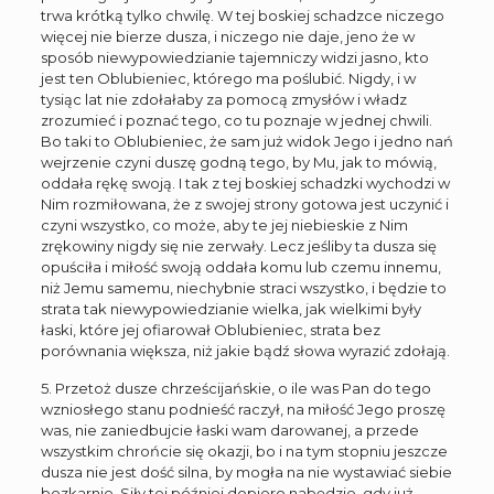
trwa krótką tylko chwilę. W tej boskiej schadzce niczego
więcej nie bierze dusza, i niczego nie daje, jeno że w
sposób niewypowiedzianie tajemniczy widzi jasno, kto
jest ten Oblubieniec, którego ma poślubić. Nigdy, i w
tysiąc lat nie zdołałaby za pomocą zmysłów i władz
zrozumieć i poznać tego, co tu poznaje w jednej chwili.
Bo taki to Oblubieniec, że sam już widok Jego i jedno nań
wejrzenie czyni duszę godną tego, by Mu, jak to mówią,
oddała rękę swoją. I tak z tej boskiej schadzki wychodzi w
Nim rozmiłowana, że z swojej strony gotowa jest uczynić i
czyni wszystko, co może, aby te jej niebieskie z Nim
zrękowiny nigdy się nie zerwały. Lecz jeśliby ta dusza się
opuściła i miłość swoją oddała komu lub czemu innemu,
niż Jemu samemu, niechybnie straci wszystko, i będzie to
strata tak niewypowiedzianie wielka, jak wielkimi były
łaski, które jej ofiarował Oblubieniec, strata bez
porównania większa, niż jakie bądź słowa wyrazić zdołają.
5. Przetoż dusze chrześcijańskie, o ile was Pan do tego
wzniosłego stanu podnieść raczył, na miłość Jego proszę
was, nie zaniedbujcie łaski wam darowanej, a przede
wszystkim chrońcie się okazji, bo i na tym stopniu jeszcze
dusza nie jest dość silna, by mogła na nie wystawiać siebie
bezkarnie. Siły tej później dopiero nabędzie, gdy już