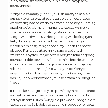
je opisałam, szczyty wstąpiła, nie może zasypiać w
bezczynności.
A iżbyście zobaczyły, córki, jak Pan poczyna sobie z
duszą, którą już przyjął sobie za oblubienicę, przeto
wprowadzę was teraz do mieszkania szóstego. Tam się
przekonacie, jak małą i marną jest rzeczą wszystko,
czymkolwiek zdołamy usłużyć Panu i ucierpieć dla
Niego, w porównaniu z nieogarnioną wielkością tych
łask, do otrzymania których tą maluczką pracą i
cierpieniem naszym się sposobimy. Snadź też może
dlatego Pan zrządził, że mi kazano pisać o tych
rzeczach, abyśmy, mając przed oczyma taką nagrodę i
poznając takie bez miary i granic miłosierdzie Jego, z
którego raczy udzielać i objawiać siebie nam nędznym
robakom – zapomnieli już o własnych poziomych
przyjemnostkach naszych i z oczyma utkwionymi w
boskiej Jego wielmożności, miłością zapaleni, biegli do
Niego.
11. Niech łaska Jego raczy to sprawić, bym zdołała choć
w cząstce jakiej objaśnić wam rzeczy tak trudne; bo
jeśliby On sam i Duch Święty nie prowadzili mego pióra,
rzecz pewna, że byłoby to zadanie niepodobne. Lecz