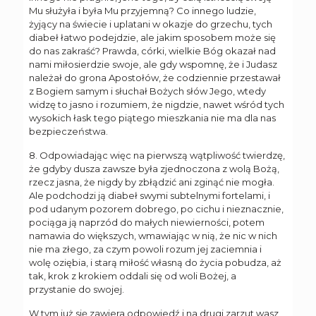
Mu służyła i była Mu przyjemną? Co innego ludzie,
żyjący na świecie i uplatani w okazje do grzechu, tych
diabeł łatwo podejdzie, ale jakim sposobem może się
do nas zakraść? Prawda, córki, wielkie Bóg okazał nad
nami miłosierdzie swoje, ale gdy wspomnę, że i Judasz
należał do grona Apostołów, że codziennie przestawał
z Bogiem samym i słuchał Bożych słów Jego, wtedy
widzę to jasno i rozumiem, że nigdzie, nawet wśród tych
wysokich łask tego piątego mieszkania nie ma dla nas
bezpieczeństwa.
8. Odpowiadając więc na pierwszą wątpliwość twierdzę,
że gdyby dusza zawsze była zjednoczona z wolą Bożą,
rzecz jasna, że nigdy by zbłądzić ani zginąć nie mogła.
Ale podchodzi ją diabeł swymi subtelnymi fortelami, i
pod udanym pozorem dobrego, po cichu i nieznacznie,
pociąga ją naprzód do małych niewierności, potem
namawia do większych, wmawiając w nią, że nic w nich
nie ma złego, za czym powoli rozum jej zaciemnia i
wolę oziębia, i starą miłość własną do życia pobudza, aż
tak, krok z krokiem oddali się od woli Bożej, a
przystanie do swojej.
W tym już się zawiera odpowiedź i na drugi zarzut wasz,