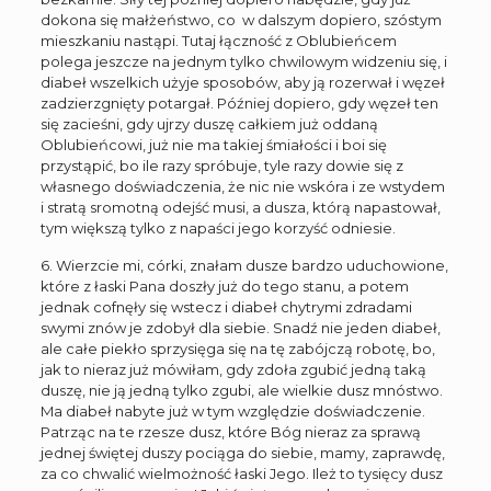
dokona się małżeństwo, co w dalszym dopiero, szóstym
mieszkaniu nastąpi. Tutaj łączność z Oblubieńcem
polega jeszcze na jednym tylko chwilowym widzeniu się, i
diabeł wszelkich użyje sposobów, aby ją rozerwał i węzeł
zadzierzgnięty potargał. Później dopiero, gdy węzeł ten
się zacieśni, gdy ujrzy duszę całkiem już oddaną
Oblubieńcowi, już nie ma takiej śmiałości i boi się
przystąpić, bo ile razy spróbuje, tyle razy dowie się z
własnego doświadczenia, że nic nie wskóra i ze wstydem
i stratą sromotną odejść musi, a dusza, którą napastował,
tym większą tylko z napaści jego korzyść odniesie.
6. Wierzcie mi, córki, znałam dusze bardzo uduchowione,
które z łaski Pana doszły już do tego stanu, a potem
jednak cofnęły się wstecz i diabeł chytrymi zdradami
swymi znów je zdobył dla siebie. Snadź nie jeden diabeł,
ale całe piekło sprzysięga się na tę zabójczą robotę, bo,
jak to nieraz już mówiłam, gdy zdoła zgubić jedną taką
duszę, nie ją jedną tylko zgubi, ale wielkie dusz mnóstwo.
Ma diabeł nabyte już w tym względzie doświadczenie.
Patrząc na te rzesze dusz, które Bóg nieraz za sprawą
jednej świętej duszy pociąga do siebie, mamy, zaprawdę,
za co chwalić wielmożność łaski Jego. Ileż to tysięcy dusz