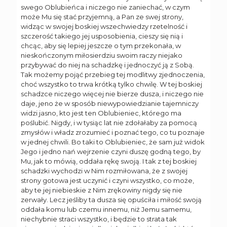
swego Oblubieńca i niczego nie zaniechać, w czym
może Mu się stać przyjemną, a Pan ze swej strony,
widząc w swojej boskiej wszechwiedzy rzetelność i
szczerość takiego jej usposobienia, cieszy się nią i
chcąc, aby się lepiej jeszcze o tym przekonała, w
nieskończonym miłosierdziu swoim raczy niejako
przybywać do niej na schadzkę i jednoczyć ją z Sobą.
Tak możemy pojąć przebieg tej modlitwy zjednoczenia,
choć wszystko to trwa krótką tylko chwilę. W tej boskiej
schadzce niczego więcej nie bierze dusza, i niczego nie
daje, jeno że w sposób niewypowiedzianie tajemniczy
widzi jasno, kto jest ten Oblubieniec, którego ma
poślubić. Nigdy, i w tysiąc lat nie zdołałaby za pomocą
zmysłów i władz zrozumieć i poznać tego, co tu poznaje
w jednej chwili. Bo taki to Oblubieniec, że sam już widok
Jego i jedno nań wejrzenie czyni duszę godną tego, by
Mu, jak to mówią, oddała rękę swoją. I tak z tej boskiej
schadzki wychodzi w Nim rozmiłowana, że z swojej
strony gotowa jest uczynić i czyni wszystko, co może,
aby te jej niebieskie z Nim zrękowiny nigdy się nie
zerwały. Lecz jeśliby ta dusza się opuściła i miłość swoją
oddała komu lub czemu innemu, niż Jemu samemu,
niechybnie straci wszystko, i będzie to strata tak