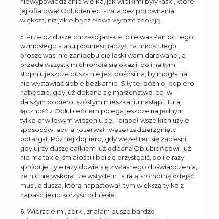
niewypowiedzianie wielka, jak wielkimi były łaski, które
jej ofiarował Oblubieniec, strata bez porównania
większa, niż jakie bądź słowa wyrazić zdołają.
5. Przetoż dusze chrześcijańskie, o ile was Pan do tego
wzniosłego stanu podnieść raczył, na miłość Jego
proszę was, nie zaniedbujcie łaski wam darowanej, a
przede wszystkim chrońcie się okazji, bo i na tym
stopniu jeszcze dusza nie jest dość silna, by mogła na
nie wystawiać siebie bezkarnie. Siły tej później dopiero
nabędzie, gdy już dokona się małżeństwo, co w
dalszym dopiero, szóstym mieszkaniu nastąpi. Tutaj
łączność z Oblubieńcem polega jeszcze na jednym
tylko chwilowym widzeniu się, i diabeł wszelkich użyje
sposobów, aby ją rozerwał i węzeł zadzierzgnięty
potargał. Później dopiero, gdy węzeł ten się zacieśni,
gdy ujrzy duszę całkiem już oddaną Oblubieńcowi, już
nie ma takiej śmiałości i boi się przystąpić, bo ile razy
spróbuje, tyle razy dowie się z własnego doświadczenia,
że nic nie wskóra i ze wstydem i stratą sromotną odejść
musi, a dusza, którą napastował, tym większą tylko z
napaści jego korzyść odniesie.
6. Wierzcie mi, córki, znałam dusze bardzo