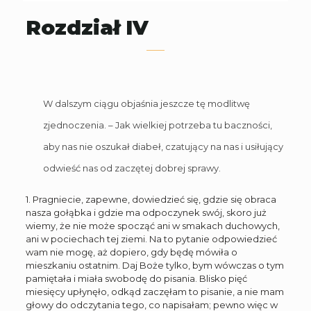
Rozdział IV
W dalszym ciągu objaśnia jeszcze tę modlitwę
zjednoczenia. – Jak wielkiej potrzeba tu baczności,
aby nas nie oszukał diabeł, czatujący na nas i usiłujący
odwieść nas od zaczętej dobrej sprawy.
1. Pragniecie, zapewne, dowiedzieć się, gdzie się obraca
nasza gołąbka i gdzie ma odpoczynek swój, skoro już
wiemy, że nie może spocząć ani w smakach duchowych,
ani w pociechach tej ziemi. Na to pytanie odpowiedzieć
wam nie mogę, aż dopiero, gdy będę mówiła o
mieszkaniu ostatnim. Daj Boże tylko, bym wówczas o tym
pamiętała i miała swobodę do pisania. Blisko pięć
miesięcy upłynęło, odkąd zaczęłam to pisanie, a nie mam
głowy do odczytania tego, co napisałam; pewno więc w