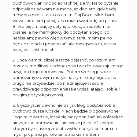
duchowych, ani w pociechach tej ziemi. Na to pytanie
odpowiedzieć wam nie mogę, aż dopiero, gdy będę
mówiła o mieszkaniu ostatnim. Daj Boże tylko, bym
wówczas o tym pamiętała i miała swobodę do pisania.
Blisko pięć miesięcy upłynęło, odkąd zaczęłam to
pisanie, a nie mam głowy do odczytania tego, co
napisałam; pewno więc w tym pisaniu moim pełno
będzie nieładu i powtarzań. Ale mniejsza o to, wszak
piszę dla sióstr moich.
2. Chcę wam tu bliżej jeszcze objaśnić, co rozumiem
przez tę modlitwę zjednoczenia i wedle zwyczaju mego
użyję do tego porównania. Potem szerzej jeszcze
pomówimy o owym motylu naszym, który nigdzie na
długo nie przysiadzie, bo nie znajduje w sobie
prawdziwego odpocznienia (ale wciąż latając, i sobie, i
drugim pożytek przynosi).
3. Słyszałyście pewno nieraz, jak Bóg poślubia sobie
duchowo dusze ludzkie. Niech będzie błogosławione
Jego miłosierdzie, iż tak się raczy poniżać! Jakkolwiek to
niezręczne porównanie, nie widzę przecież innego,
którym bym jaśniej zdołała wytłumaczyć, co mam na
myśli, jak przez porównanie z sakramentem