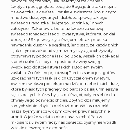
nawrócili męczennicy! Jaki świetny orszak panien
świętych pociągnęła za sobą do Boga jedna taka mężna
dzieweczka, jak święta Urszula! A zwłaszcza, kto zliczy to
mnóstwo dusz, wydartych diabłu za sprawą takiego
świętego Franciszka i świętego Dominika, i innych
założycieli Zakonów, albo teraz świeżo za sprawą
świętego Ignacego i tego Towarzystwa, któremu on dał
początek! Skąd wszyscy ci święci mieli taką moc ku
nawracaniu dusz? Nie skądinąd, jeno stąd, że każdy z nich
– jak o tym przekonać się możemy czytając ich żywoty –
otrzymawszy podobne łaski od Boga, wszelkich dokładał
starań i usilności, aby nie postradał z winy swojej
wysokiego dostojeństwa takich z Bogiem swoim
zaślubin. O córki moje, i dzisiaj Pan tak samo jest gotów
użyczać nam tych łask, jak ich użyczał onym świętym,
owszem, większą poniekąd ma dziś potrzebę takich dusz,
które by łask tych pragnęły, bo bardzo dzisiaj umniejszyła
się liczba tych, którzy by, jak oni święci, całych siebie dla
chwały Jego poświęcić chcieli. Zbytnio dziś miłujemy
samych siebie, zbytnia dziś roztropność i ostrożność
nasza, byśmy snadź w czymkolwiek praw naszych nie
uronili. O jakże wielki to błąd nasz! Niechaj Pan w
miłosierdziu swoim raczy nas oświecić, byśmy nie wpadli
w takie nieszczęsne ciemności!