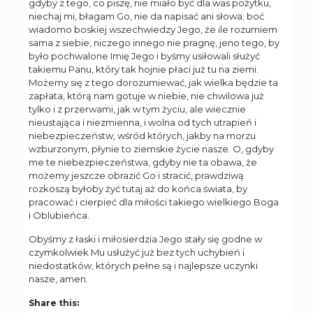
gdyby z tego, co piszę, nie miało być dla was pożytku,
niechaj mi, błagam Go, nie da napisać ani słowa; boć
wiadomo boskiej wszechwiedzy Jego, że ile rozumiem
sama z siebie, niczego innego nie pragnę, jeno tego, by
było pochwalone Imię Jego i byśmy usiłowali służyć
takiemu Panu, który tak hojnie płaci już tu na ziemi.
Możemy się z tego dorozumiewać, jak wielka będzie ta
zapłata, którą nam gotuje w niebie, nie chwilowa już
tylko i z przerwami, jak w tym życiu, ale wiecznie
nieustająca i niezmienna, i wolna od tych utrapień i
niebezpieczeństw, wśród których, jakby na morzu
wzburzonym, płynie to ziemskie życie nasze. O, gdyby
me te niebezpieczeństwa, gdyby nie ta obawa, że
możemy jeszcze obrazić Go i stracić, prawdziwą
rozkoszą byłoby żyć tutaj aż do końca świata, by
pracować i cierpieć dla miłości takiego wielkiego Boga
i Oblubieńca.
Obyśmy z łaski i miłosierdzia Jego stały się godne w
czymkolwiek Mu usłużyć już bez tych uchybień i
niedostatków, których pełne są i najlepsze uczynki
nasze, amen.
Share this: