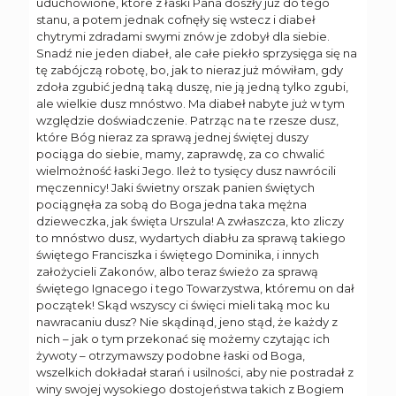
uduchowione, które z łaski Pana doszły już do tego
stanu, a potem jednak cofnęły się wstecz i diabeł
chytrymi zdradami swymi znów je zdobył dla siebie.
Snadź nie jeden diabeł, ale całe piekło sprzysięga się na
tę zabójczą robotę, bo, jak to nieraz już mówiłam, gdy
zdoła zgubić jedną taką duszę, nie ją jedną tylko zgubi,
ale wielkie dusz mnóstwo. Ma diabeł nabyte już w tym
względzie doświadczenie. Patrząc na te rzesze dusz,
które Bóg nieraz za sprawą jednej świętej duszy
pociąga do siebie, mamy, zaprawdę, za co chwalić
wielmożność łaski Jego. Ileż to tysięcy dusz nawrócili
męczennicy! Jaki świetny orszak panien świętych
pociągnęła za sobą do Boga jedna taka mężna
dzieweczka, jak święta Urszula! A zwłaszcza, kto zliczy
to mnóstwo dusz, wydartych diabłu za sprawą takiego
świętego Franciszka i świętego Dominika, i innych
założycieli Zakonów, albo teraz świeżo za sprawą
świętego Ignacego i tego Towarzystwa, któremu on dał
początek! Skąd wszyscy ci święci mieli taką moc ku
nawracaniu dusz? Nie skądinąd, jeno stąd, że każdy z
nich – jak o tym przekonać się możemy czytając ich
żywoty – otrzymawszy podobne łaski od Boga,
wszelkich dokładał starań i usilności, aby nie postradał z
winy swojej wysokiego dostojeństwa takich z Bogiem