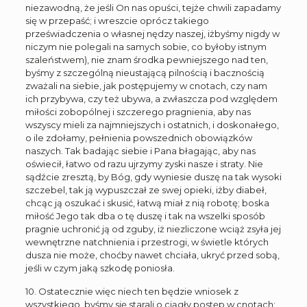
niezawodną, że jeśli On nas opuści, tejże chwili zapadamy
się w przepaść; i wreszcie oprócz takiego
przeświadczenia o własnej nędzy naszej, iżbyśmy nigdy w
niczym nie polegali na samych sobie, co byłoby istnym
szaleństwem), nie znam środka pewniejszego nad ten,
byśmy z szczególną nieustającą pilnością i bacznością
zważali na siebie, jak postępujemy w cnotach, czy nam
ich przybywa, czy też ubywa, a zwłaszcza pod względem
miłości zobopólnej i szczerego pragnienia, aby nas
wszyscy mieli za najmniejszych i ostatnich, i doskonałego,
o ile zdołamy, pełnienia powszednich obowiązków
naszych. Tak badając siebie i Pana błagając, aby nas
oświecił, łatwo od razu ujrzymy zyski nasze i straty. Nie
sądźcie zresztą, by Bóg, gdy wyniesie duszę na tak wysoki
szczebel, tak ją wypuszczał ze swej opieki, iżby diabeł,
chcąc ją oszukać i skusić, łatwą miał z nią robotę; boska
miłość Jego tak dba o tę duszę i tak na wszelki sposób
pragnie uchronić ją od zguby, iż niezliczone wciąż zsyła jej
wewnętrzne natchnienia i przestrogi, w świetle których
dusza nie może, choćby nawet chciała, ukryć przed sobą,
jeśli w czym jaką szkodę poniosła.
10. Ostatecznie więc niech ten będzie wniosek z
wszystkiego, byśmy się starali o ciągły postęp w cnotach;