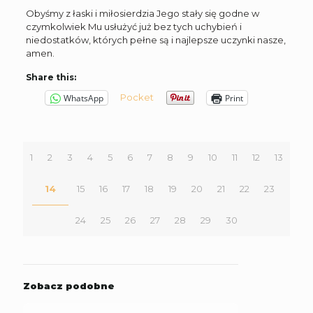
Obyśmy z łaski i miłosierdzia Jego stały się godne w
czymkolwiek Mu usłużyć już bez tych uchybień i
niedostatków, których pełne są i najlepsze uczynki nasze,
amen.
Share this:
Pocket
WhatsApp
Print
1
2
3
4
5
6
7
8
9
10
11
12
13
14
15
16
17
18
19
20
21
22
23
24
25
26
27
28
29
30
Zobacz podobne