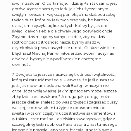
swoim zaślubin. O córki moje, i dzisiaj Pan tak samo jest
gotów użyczać nam tych łask, jak ich użyczał onym
świętym, owszem, większą poniekąd ma dziś potrzebę
takich dusz, które by łask tych pragnęły, bo bardzo
dzisiaj umniejszyła się liczba tych, którzy by, jak oni
święci, całych siebie dla chwały Jego poświęcić chcieli.
Zbytnio dziś miłujemy samych siebie, zbytnia dziś
roztropność i ostrożność nasza, byśmy snadź w
czymkolwiek praw naszych nie uronili. O jakże wielki to
błąd nasz! Niechaj Pan w miłosierdziu swoim raczy nas
oświecić, byśmy nie wpadli w takie nieszczęsne
ciemności!
7. Dwojaka tu jeszcze nasuwa się trudność i wątpliwość,
którą mi zarzucić możecie. Pierwsza, że jeśli dusza tak
jest, jak mówiłam, oddana woli Bożej i w niczym nie
chce iść za wolą własną, jakim sposobem może jeszcze
zbłądzić i ulec oszukaniu? A druga: jaką drogą może
jeszcze diabeł znaleźć do was przystęp i zagrażać duszy
waszej, skoro w takim tu żyjecie odosobnieniu od
świata i w takim częstym uczestnictwie sakramentów, i
w takim – rzec można – anielskim towarzystwie, gdyż z
szczególnej łaski i dobroci Pana, żadna z nas tu niczego
innego nie pragnie, jeno tego, by całą istnością swoją