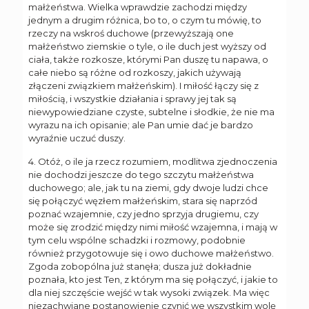
małżeństwa. Wielka wprawdzie zachodzi między
jednym a drugim różnica, bo to, o czym tu mówię, to
rzeczy na wskroś duchowe (przewyższają one
małżeństwo ziemskie o tyle, o ile duch jest wyższy od
ciała, także rozkosze, którymi Pan duszę tu napawa, o
całe niebo są różne od rozkoszy, jakich używają
złączeni związkiem małżeńskim). I miłość łączy się z
miłością, i wszystkie działania i sprawy jej tak są
niewypowiedziane czyste, subtelne i słodkie, że nie ma
wyrazu na ich opisanie; ale Pan umie dać je bardzo
wyraźnie uczuć duszy.
4. Otóż, o ile ja rzecz rozumiem, modlitwa zjednoczenia
nie dochodzi jeszcze do tego szczytu małżeństwa
duchowego; ale, jak tu na ziemi, gdy dwoje ludzi chce
się połączyć węzłem małżeńskim, stara się naprzód
poznać wzajemnie, czy jedno sprzyja drugiemu, czy
może się zrodzić między nimi miłość wzajemna, i mają w
tym celu wspólne schadzki i rozmowy, podobnie
również przygotowuje się i owo duchowe małżeństwo.
Zgoda zobopólna już stanęła; dusza już dokładnie
poznała, kto jest Ten, z którym ma się połączyć, i jakie to
dla niej szczęście wejść w tak wysoki związek. Ma więc
niezachwiane postanowienie czynić we wszystkim wolę