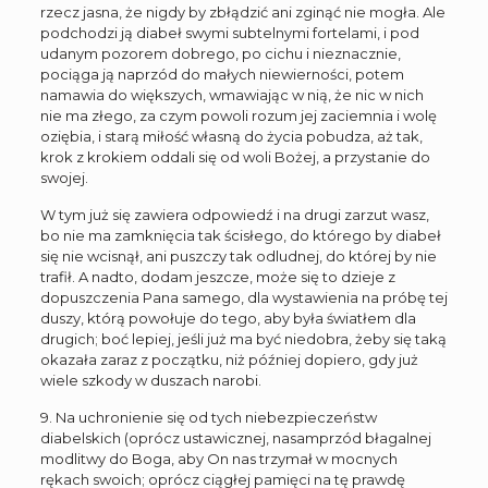
rzecz jasna, że nigdy by zbłądzić ani zginąć nie mogła. Ale
podchodzi ją diabeł swymi subtelnymi fortelami, i pod
udanym pozorem dobrego, po cichu i nieznacznie,
pociąga ją naprzód do małych niewierności, potem
namawia do większych, wmawiając w nią, że nic w nich
nie ma złego, za czym powoli rozum jej zaciemnia i wolę
oziębia, i starą miłość własną do życia pobudza, aż tak,
krok z krokiem oddali się od woli Bożej, a przystanie do
swojej.
W tym już się zawiera odpowiedź i na drugi zarzut wasz,
bo nie ma zamknięcia tak ścisłego, do którego by diabeł
się nie wcisnął, ani puszczy tak odludnej, do której by nie
trafił. A nadto, dodam jeszcze, może się to dzieje z
dopuszczenia Pana samego, dla wystawienia na próbę tej
duszy, którą powołuje do tego, aby była światłem dla
drugich; boć lepiej, jeśli już ma być niedobra, żeby się taką
okazała zaraz z początku, niż później dopiero, gdy już
wiele szkody w duszach narobi.
9. Na uchronienie się od tych niebezpieczeństw
diabelskich (oprócz ustawicznej, nasamprzód błagalnej
modlitwy do Boga, aby On nas trzymał w mocnych
rękach swoich; oprócz ciągłej pamięci na tę prawdę