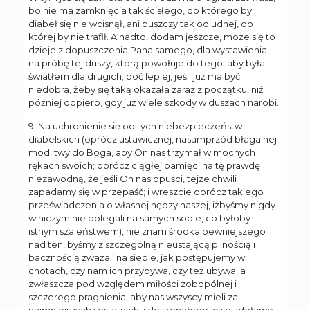
bo nie ma zamknięcia tak ścisłego, do którego by
diabeł się nie wcisnął, ani puszczy tak odludnej, do
której by nie trafił. A nadto, dodam jeszcze, może się to
dzieje z dopuszczenia Pana samego, dla wystawienia
na próbę tej duszy, którą powołuje do tego, aby była
światłem dla drugich; boć lepiej, jeśli już ma być
niedobra, żeby się taką okazała zaraz z początku, niż
później dopiero, gdy już wiele szkody w duszach narobi.
9. Na uchronienie się od tych niebezpieczeństw
diabelskich (oprócz ustawicznej, nasamprzód błagalnej
modlitwy do Boga, aby On nas trzymał w mocnych
rękach swoich; oprócz ciągłej pamięci na tę prawdę
niezawodną, że jeśli On nas opuści, tejże chwili
zapadamy się w przepaść; i wreszcie oprócz takiego
przeświadczenia o własnej nędzy naszej, iżbyśmy nigdy
w niczym nie polegali na samych sobie, co byłoby
istnym szaleństwem), nie znam środka pewniejszego
nad ten, byśmy z szczególną nieustającą pilnością i
bacznością zważali na siebie, jak postępujemy w
cnotach, czy nam ich przybywa, czy też ubywa, a
zwłaszcza pod względem miłości zobopólnej i
szczerego pragnienia, aby nas wszyscy mieli za