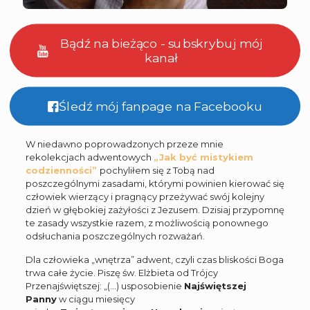
Bądź na bieżąco - subskrybuj mój
kanał
Śledź mój fanpage na Facebooku
W niedawno poprowadzonych przeze mnie
rekolekcjach adwentowych
„Jak być mistykiem
codzienności”
pochyliłem się z Tobą nad
poszczególnymi zasadami, którymi powinien kierować się
człowiek wierzący i pragnący przeżywać swój kolejny
dzień w głębokiej zażyłości z Jezusem. Dzisiaj przypomnę
te zasady wszystkie razem, z możliwością ponownego
odsłuchania poszczególnych rozważań.
Dla człowieka „wnętrza” adwent, czyli czas bliskości Boga
trwa całe życie. Piszę św. Elżbieta od Trójcy
Przenajświętszej: „(…) usposobienie
Najświętszej
Panny
w ciągu miesięcy