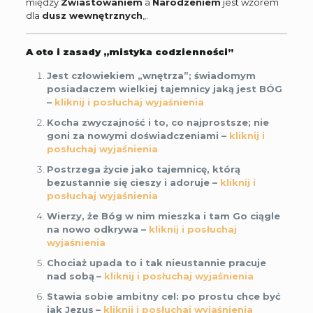
między
Zwiastowaniem
a
Narodzeniem
jest wzorem
dla
dusz wewnętrznych
„.
A oto i zasady „mistyka codzienności”
Jest człowiekiem „wnętrza”; świadomym
posiadaczem wielkiej tajemnicy jaką jest BÓG
–
kliknij i posłuchaj wyjaśnienia
Kocha zwyczajność i to, co najprostsze; nie
goni za nowymi doświadczeniami –
kliknij i
posłuchaj wyjaśnienia
Postrzega życie jako tajemnicę, którą
bezustannie się cieszy i adoruje –
kliknij i
posłuchaj wyjaśnienia
Wierzy, że Bóg w nim mieszka i tam Go ciągle
na nowo odkrywa –
kliknij i posłuchaj
wyjaśnienia
Chociaż upada to i tak nieustannie pracuje
nad sobą
–
kliknij i posłuchaj wyjaśnienia
Stawia sobie ambitny cel: po prostu chce być
jak Jezus
–
kliknij i posłuchaj wyjaśnienia