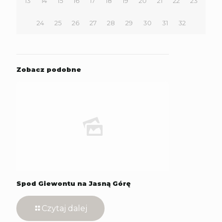
13
14
15
16
17
18
19
20
21
22
23
24
25
26
27
28
29
30
31
32
Zobacz podobne
Spod Giewontu na Jasną Górę
Czytaj dalej