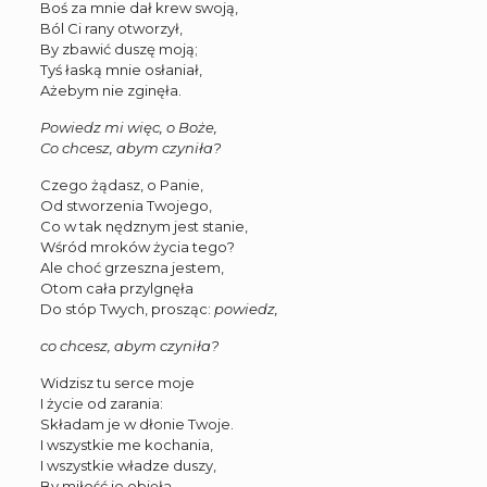
Boś za mnie dał krew swoją,
Ból Ci rany otworzył,
By zbawić duszę moją;
Tyś łaską mnie osłaniał,
Ażebym nie zginęła.
Powiedz mi więc, o Boże,
Co chcesz, abym czyniła?
Czego żądasz, o Panie,
Od stworzenia Twojego,
Co w tak nędznym jest stanie,
Wśród mroków życia tego?
Ale choć grzeszna jestem,
Otom cała przylgnęła
Do stóp Twych, prosząc:
powiedz,
co chcesz, abym czyniła?
Widzisz tu serce moje
I życie od zarania:
Składam je w dłonie Twoje.
I wszystkie me kochania,
I wszystkie władze duszy,
By miłość je objęła.