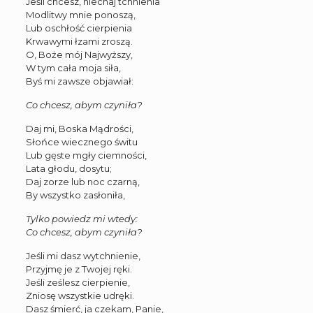
Jeśli chcesz, niechaj tchnienia
Modlitwy mnie ponoszą,
Lub oschłość cierpienia
Krwawymi łzami zroszą.
O, Boże mój Najwyższy,
W tym cała moja siła,
Byś mi zawsze objawiał:
Co chcesz, abym czyniła?
Daj mi, Boska Mądrości,
Słońce wiecznego świtu
Lub gęste mgły ciemności,
Lata głodu, dosytu;
Daj zorze lub noc czarną,
By wszystko zasłoniła,
Tylko powiedz mi wtedy:
Co chcesz, abym czyniła?
Jeśli mi dasz wytchnienie,
Przyjmę je z Twojej ręki.
Jeśli ześlesz cierpienie,
Zniosę wszystkie udręki.
Dasz śmierć, ja czekam, Panie,