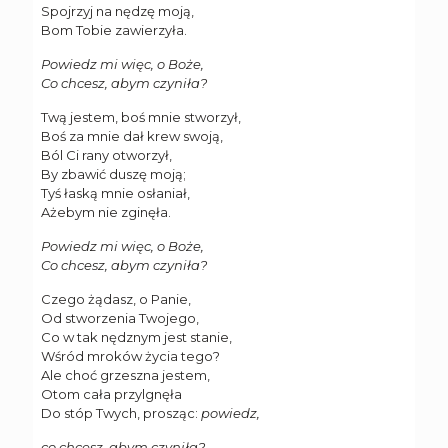
Spojrzyj na nędzę moją,
Bom Tobie zawierzyła.
Powiedz mi więc, o Boże,
Co chcesz, abym czyniła?
Twą jestem, boś mnie stworzył,
Boś za mnie dał krew swoją,
Ból Ci rany otworzył,
By zbawić duszę moją;
Tyś łaską mnie osłaniał,
Ażebym nie zginęła.
Powiedz mi więc, o Boże,
Co chcesz, abym czyniła?
Czego żądasz, o Panie,
Od stworzenia Twojego,
Co w tak nędznym jest stanie,
Wśród mroków życia tego?
Ale choć grzeszna jestem,
Otom cała przylgnęła
Do stóp Twych, prosząc:
powiedz,
co chcesz, abym czyniła?