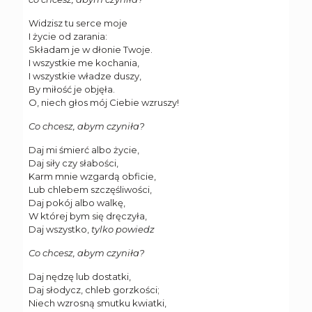
Widzisz tu serce moje
I życie od zarania:
Składam je w dłonie Twoje.
I wszystkie me kochania,
I wszystkie władze duszy,
By miłość je objęła.
O, niech głos mój Ciebie wzruszy!
Co chcesz, abym czyniła?
Daj mi śmierć albo życie,
Daj siły czy słabości,
Karm mnie wzgardą obficie,
Lub chlebem szczęśliwości,
Daj pokój albo walkę,
W której bym się dręczyła,
Daj wszystko,
tylko powiedz
Co chcesz, abym czyniła?
Daj nędzę lub dostatki,
Daj słodycz, chleb gorzkości;
Niech wzrosną smutku kwiatki,