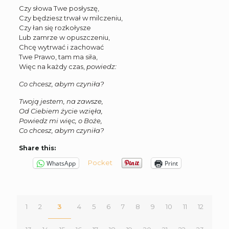
Czy słowa Twe posłyszę,
Czy będziesz trwał w milczeniu,
Czy łan się rozkołysze
Lub zamrze w opuszczeniu,
Chcę wytrwać i zachować
Twe Prawo, tam ma siła,
Więc na każdy czas,
powiedz:
Co chcesz, abym czyniła?
Twoją jestem, na zawsze,
Od Ciebiem życie wzięła,
Powiedz mi więc, o Boże,
Co chcesz, abym czyniła?
Share this:
Pocket
WhatsApp
Print
1
2
3
4
5
6
7
8
9
10
11
12