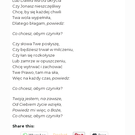
Lub Dawid wśród ukrycia
Czy Jonasz nieszczęśliwy
Chcę, by się każdej chwili
Twa wola wypełniła,
Dlatego błagam,
powiedz:
Co chcesz, abym czyniła?
Czy słowa Twe posłyszę,
Czy będziesz trwał w milczeniu,
Czy łan się rozkołysze
Lub zamrze w opuszczeniu,
Chcę wytrwać i zachować
Twe Prawo, tam ma siła,
Więc na każdy czas,
powiedz:
Co chcesz, abym czyniła?
Twoją jestem, na zawsze,
Od Ciebiem życie wzięła,
Powiedz mi więc, o Boże,
Co chcesz, abym czyniła?
Share this:
Pocket