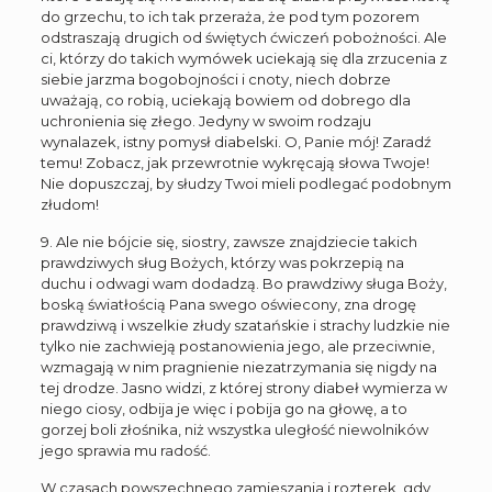
do grzechu, to ich tak przeraża, że pod tym pozorem
odstraszają drugich od świętych ćwiczeń pobożności. Ale
ci, którzy do takich wymówek uciekają się dla zrzucenia z
siebie jarzma bogobojności i cnoty, niech dobrze
uważają, co robią, uciekają bowiem od dobrego dla
uchronienia się złego. Jedyny w swoim rodzaju
wynalazek, istny pomysł diabelski. O, Panie mój! Zaradź
temu! Zobacz, jak przewrotnie wykręcają słowa Twoje!
Nie dopuszczaj, by słudzy Twoi mieli podlegać podobnym
złudom!
9. Ale nie bójcie się, siostry, zawsze znajdziecie takich
prawdziwych sług Bożych, którzy was pokrzepią na
duchu i odwagi wam dodadzą. Bo prawdziwy sługa Boży,
boską światłością Pana swego oświecony, zna drogę
prawdziwą i wszelkie złudy szatańskie i strachy ludzkie nie
tylko nie zachwieją postanowienia jego, ale przeciwnie,
wzmagają w nim pragnienie niezatrzymania się nigdy na
tej drodze. Jasno widzi, z której strony diabeł wymierza w
niego ciosy, odbija je więc i pobija go na głowę, a to
gorzej boli złośnika, niż wszystka uległość niewolników
jego sprawia mu radość.
W czasach powszechnego zamieszania i rozterek, gdy