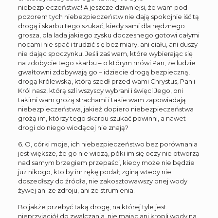
niebezpieczeństwa! A jeszcze dziwniejsi, że wam pod
pozorem tych niebezpieczeństw nie dają spokojnie iść tą
drogą i skarbu tego szukać, kiedy sami dla nędznego
grosza, dla lada jakiego zysku doczesnego gotowi całymi
nocami nie spać i trudzić się bez miary, ani ciału, ani duszy
nie dając spoczynku! Jeśli zaś wam, które wybierając się
na zdobycie tego skarbu – o którym mówi Pan, że ludzie
gwałtowni zdobywają go – idziecie drogą bezpieczną,
drogą królewską, którą szedł przed wami Chrystus, Pan i
Król nasz, którą szli wszyscy wybrani i święci Jego, oni
takimi wam grożą strachami i takie wam zapowiadają
niebezpieczeństwa, jakież dopiero niebezpieczeństwa
grożą im, którzy tego skarbu szukać powinni, a nawet
drogi do niego wiodącej nie znają?
6. O, córki moje, ich niebezpieczeństwo bez porównania
jest większe, że go nie widzą, póki im się oczy nie otworzą
nad samym brzegiem przepaści, kiedy może nie będzie
już nikogo, kto by im rękę podał; zginą wtedy nie
doszedłszy do źródła, nie zakosztowawszy onej wody
żywej ani ze zdroju, ani ze strumienia.
Bo jakże przebyć taką drogę, na której tyle jest
nieprzyjaciół do zwalczania, nie mając ani kropli wody na