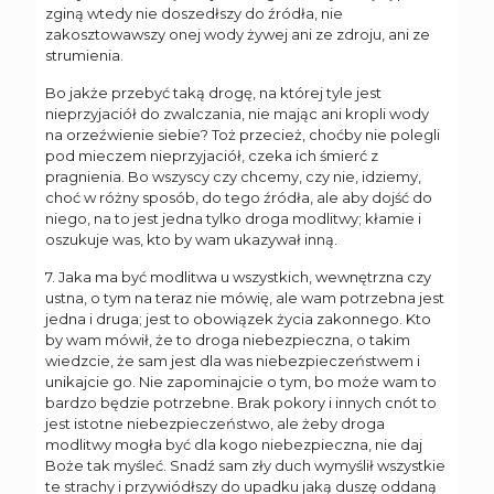
zginą wtedy nie doszedłszy do źródła, nie
zakosztowawszy onej wody żywej ani ze zdroju, ani ze
strumienia.
Bo jakże przebyć taką drogę, na której tyle jest
nieprzyjaciół do zwalczania, nie mając ani kropli wody
na orzeźwienie siebie? Toż przecież, choćby nie polegli
pod mieczem nieprzyjaciół, czeka ich śmierć z
pragnienia. Bo wszyscy czy chcemy, czy nie, idziemy,
choć w różny sposób, do tego źródła, ale aby dojść do
niego, na to jest jedna tylko droga modlitwy; kłamie i
oszukuje was, kto by wam ukazywał inną.
7. Jaka ma być modlitwa u wszystkich, wewnętrzna czy
ustna, o tym na teraz nie mówię, ale wam potrzebna jest
jedna i druga; jest to obowiązek życia zakonnego. Kto
by wam mówił, że to droga niebezpieczna, o takim
wiedzcie, że sam jest dla was niebezpieczeństwem i
unikajcie go. Nie zapominajcie o tym, bo może wam to
bardzo będzie potrzebne. Brak pokory i innych cnót to
jest istotne niebezpieczeństwo, ale żeby droga
modlitwy mogła być dla kogo niebezpieczna, nie daj
Boże tak myśleć. Snadź sam zły duch wymyślił wszystkie
te strachy i przywiódłszy do upadku jaką duszę oddaną