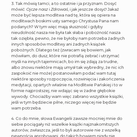
3. Tak mówią tamci, a to ostatnie i ja przyznam. Dosyć
mówić:
Ojcze nasz
i
Zdrowaś
, i jak jeszcze dosyć! Jakaż
może być lepsza modlitwa nad tę, która się opiera na
modlitwach boskimi usty samego Chrystusa Pana nam
podanych? W tym więc mają słuszność i gdyby
nieudolność nasza nie była tak słaba i pobożność nasza
tak oziębła, pewno, że nie byłoby nam potrzeba żadnych
innych sposobów modlitwy ani żadnych książek
pobożnych. Dlatego też (zwracam się bowiem, jak
mówiłam, do dusz, które nie potrafią zebrać i utrzymać
myśli na innych tajemnicach, bo im się zdają za trudne,
albo znowu niektóre mają umysł tak wybredny, że nic ich
zaspokoić nie może) postanowiłam podać wam tutaj
niektóre sposoby rozpoczęcia, rozwinięcia i zakończenia
medytacji, opartych właśnie na Modlitwie Pańskiej i to w
formie najprostszej, nie wdając się w żadne głębokie
wywody. Chociażby wam więc zabrano wszystkie książki,
jeśli w tym będziecie pilne, niczego więcej nie będzie
wam potrzeba.
4. Co do mnie, słowa Ewangelii zawsze mocniej mnie do
siebie pociągały niż wszelkie książki najznakomitszych
autorów, zwłaszcza, jeśli to byli autorowie nie z wszelką
pewnością aprobowani, do takich bowiem nigdy nie