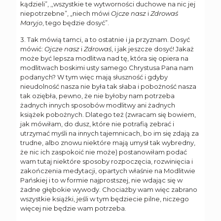
kądzieli”, ,,wszystkie te wytworności duchowe na nic jej
niepotrzebne”, „niech mówi
Ojcze nasz
i
Zdrowaś
Maryjo
, tego będzie dosyć”.
3. Tak mówią tamci, a to ostatnie i ja przyznam. Dosyć
mówić:
Ojcze nasz
i
Zdrowaś
, i jak jeszcze dosyć! Jakaż
może być lepsza modlitwa nad tę, która się opiera na
modlitwach boskimi usty samego Chrystusa Pana nam
podanych? W tym więc mają słuszność i gdyby
nieudolność nasza nie była tak słaba i pobożność nasza
tak oziębła, pewno, że nie byłoby nam potrzeba
żadnych innych sposobów modlitwy ani żadnych
książek pobożnych. Dlatego też (zwracam się bowiem,
jak mówiłam, do dusz, które nie potrafią zebrać i
utrzymać myśli na innych tajemnicach, bo im się zdają za
trudne, albo znowu niektóre mają umysł tak wybredny,
że nic ich zaspokoić nie może) postanowiłam podać
wam tutaj niektóre sposoby rozpoczęcia, rozwinięcia i
zakończenia medytacji, opartych właśnie na Modlitwie
Pańskiej i to w formie najprostszej, nie wdając się w
żadne głębokie wywody. Chociażby wam więc zabrano
wszystkie książki, jeśli w tym będziecie pilne, niczego
więcej nie będzie wam potrzeba.