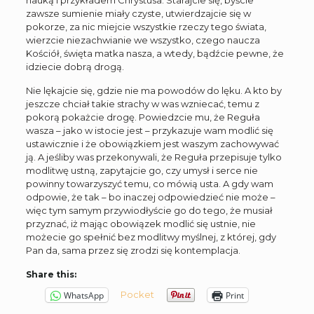
nauką i przykładem Chrystusa. Starajcie się, byście
zawsze sumienie miały czyste, utwierdzajcie się w
pokorze, za nic miejcie wszystkie rzeczy tego świata,
wierzcie niezachwianie we wszystko, czego naucza
Kościół, święta matka nasza, a wtedy, bądźcie pewne, że
idziecie dobrą drogą.
Nie lękajcie się, gdzie nie ma powodów do lęku. A kto by
jeszcze chciał takie strachy w was wzniecać, temu z
pokorą pokażcie drogę. Powiedzcie mu, że Reguła
wasza – jako w istocie jest – przykazuje wam modlić się
ustawicznie i że obowiązkiem jest waszym zachowywać
ją. A jeśliby was przekonywali, że Reguła przepisuje tylko
modlitwę ustną, zapytajcie go, czy umysł i serce nie
powinny towarzyszyć temu, co mówią usta. A gdy wam
odpowie, że tak – bo inaczej odpowiedzieć nie może –
więc tym samym przywiodłyście go do tego, że musiał
przyznać, iż mając obowiązek modlić się ustnie, nie
możecie go spełnić bez modlitwy myślnej, z której, gdy
Pan da, sama przez się zrodzi się kontemplacja.
Share this:
Pocket
WhatsApp
Print