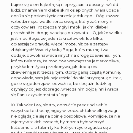
bujnie się pleni kąkol ręką nieprzyjaciela posiany i wśród
ludzi, zmamieniem diabelskim oślepionych, wiara upada i
obniża się poziom życia chrześcijańskiego – Bóg zawsze
wzbudzi męża wedle serca swego, który zaćmionym
oczy otwiera i rozpędza mgły i mroki, jakimi diabeł
przesłonił im drogę, wiodącą do żywota. – O, jakże wielka
jest moc Boga, że jeden taki człowiek, lub kilku,
ogłaszający prawdę, więcej może, niż całe zastępy
zbłąkanych! Wsparty łaską Boga, który mu męstwa
dodaje, powoli nawraca innych na drogę zbawienia. Tych,
którzy twierdzą, że modlitwa wewnętrzna jest szkodliwa,
przykładem życia przekonywa, jak dobrą ona i
zbawienną jest rzeczą; tym, którzy ganią częstą Komunię,
odpowiada, sam jak najczęściej do niej przystępując. I tak,
gdzie się jeden zjawi, odważnie, bez bojaźni ludzkiej
czyniący co jest dobrego, wnet za nim pójdą inni i wraca
się Panu z zyskiem strata Jego.
10. Tak więc i wy, siostry, odrzućcie precz od siebie
wszystkie te strachy; nigdy w rzeczach tak wielkiej wagi
nie oglądajcie się na opinię pospólstwa. Pomnijcie, że nie
żyjemy w takich czasach, by można było wierzyć
każdemu, ale takim tylko, których życie zgadza się z