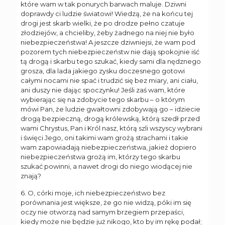
które wam w tak ponurych barwach maluje. Dziwni
doprawdy ci ludzie światowi! Wiedzą, że na końcu tej
drogi jest skarb wielki, że po drodze pełno czatuje
złodziejów, a chcieliby, żeby żadnego na niej nie było
niebezpieczeństwa! A jeszcze dziwniejsi, że wam pod
pozorem tych niebezpieczeństw nie dają spokojnie iść
tą drogą i skarbu tego szukać, kiedy sami dla nędznego
grosza, dla lada jakiego zysku doczesnego gotowi
całymi nocami nie spać i trudzić się bez miary, ani ciału,
ani duszy nie dając spoczynku! Jeśli zaś wam, które
wybierając się na zdobycie tego skarbu – o którym
mówi Pan, że ludzie gwałtowni zdobywają go – idziecie
drogą bezpieczną, drogą królewską, którą szedł przed
wami Chrystus, Pan i Król nasz, którą szli wszyscy wybrani
i święci Jego, oni takimi wam grożą strachami i takie
wam zapowiadają niebezpieczeństwa, jakież dopiero
niebezpieczeństwa grożą im, którzy tego skarbu
szukać powinni, a nawet drogi do niego wiodącej nie
znają?
6. O, córki moje, ich niebezpieczeństwo bez
porównania jest większe, że go nie widzą, póki im się
oczy nie otworzą nad samym brzegiem przepaści,
kiedy może nie będzie już nikogo, kto by im rękę podał;