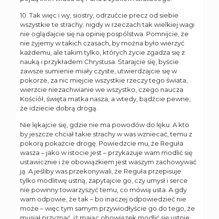
10. Tak więc i wy, siostry, odrzućcie precz od siebie
wszystkie te strachy; nigdy w rzeczach tak wielkiej wagi
nie oglądajcie się na opinię pospólstwa. Pomnijcie, że
nie żyjemy w takich czasach, by można było wierzyć
każdemu, ale takim tylko, których życie zgadza się z
nauką i przykładem Chrystusa. Starajcie się, byście
zawsze sumienie miały czyste, utwierdzajcie się w
pokorze, za nic miejcie wszystkie rzeczy tego świata,
wierzcie niezachwianie we wszystko, czego naucza
Kościół, święta matka nasza, a wtedy, bądźcie pewne,
że idziecie dobrą drogą.
Nie lękajcie się, gdzie nie ma powodów do lęku. A kto
by jeszcze chciał takie strachy w was wzniecać, temu z
pokorą pokażcie drogę. Powiedzcie mu, że Reguła
wasza – jako w istocie jest – przykazuje wam modlić się
ustawicznie i że obowiązkiem jest waszym zachowywać
ją. A jeśliby was przekonywali, że Reguła przepisuje
tylko modlitwę ustną, zapytajcie go, czy umysł i serce
nie powinny towarzyszyć temu, co mówią usta. A gdy
wam odpowie, że tak – bo inaczej odpowiedzieć nie
może – więc tym samym przywiodłyście go do tego, że
musiał przyznać, iż mając obowiązek modlić się ustnie,