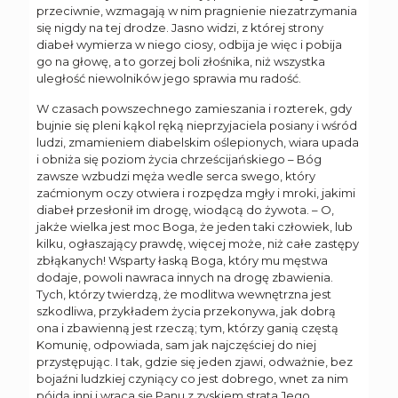
przeciwnie, wzmagają w nim pragnienie niezatrzymania
się nigdy na tej drodze. Jasno widzi, z której strony
diabeł wymierza w niego ciosy, odbija je więc i pobija
go na głowę, a to gorzej boli złośnika, niż wszystka
uległość niewolników jego sprawia mu radość.
W czasach powszechnego zamieszania i rozterek, gdy
bujnie się pleni kąkol ręką nieprzyjaciela posiany i wśród
ludzi, zmamieniem diabelskim oślepionych, wiara upada
i obniża się poziom życia chrześcijańskiego – Bóg
zawsze wzbudzi męża wedle serca swego, który
zaćmionym oczy otwiera i rozpędza mgły i mroki, jakimi
diabeł przesłonił im drogę, wiodącą do żywota. – O,
jakże wielka jest moc Boga, że jeden taki człowiek, lub
kilku, ogłaszający prawdę, więcej może, niż całe zastępy
zbłąkanych! Wsparty łaską Boga, który mu męstwa
dodaje, powoli nawraca innych na drogę zbawienia.
Tych, którzy twierdzą, że modlitwa wewnętrzna jest
szkodliwa, przykładem życia przekonywa, jak dobrą
ona i zbawienną jest rzeczą; tym, którzy ganią częstą
Komunię, odpowiada, sam jak najczęściej do niej
przystępując. I tak, gdzie się jeden zjawi, odważnie, bez
bojaźni ludzkiej czyniący co jest dobrego, wnet za nim
pójdą inni i wraca się Panu z zyskiem strata Jego.