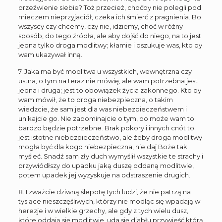
orzeźwienie siebie? Toż przecież, choćby nie polegli pod
mieczem nieprzyjaciół, czeka ich śmierć z pragnienia. Bo
wszyscy czy chcemy, czy nie, idziemy, choć w różny
sposób, do tego źródła, ale aby dojść do niego, na to jest
jedna tylko droga modlitwy; kłamie i oszukuje was, kto by
wam ukazywał inną.
7. Jaka ma być modlitwa u wszystkich, wewnętrzna czy
ustna, o tym na teraz nie mówię, ale wam potrzebna jest
jedna i druga; jest to obowiązek życia zakonnego. Kto by
wam mówił, że to droga niebezpieczna, o takim
wiedzcie, że sam jest dla was niebezpieczeństwem i
unikajcie go. Nie zapominajcie o tym, bo może wam to
bardzo będzie potrzebne. Brak pokory i innych cnót to
jest istotne niebezpieczeństwo, ale żeby droga modlitwy
mogła być dla kogo niebezpieczna, nie daj Boże tak
myśleć. Snadź sam zły duch wymyślił wszystkie te strachy i
przywiódłszy do upadku jaką duszę oddaną modlitwie,
potem upadek jej wyzyskuje na odstraszenie drugich.
8. I zważcie dziwną ślepotę tych ludzi, że nie patrzą na
tysiące nieszczęśliwych, którzy nie modląc się wpadają w
herezje i w wielkie grzechy, ale gdy z tych wielu dusz,
które oddają się modlitwie, uda się diabłu przywieść którą