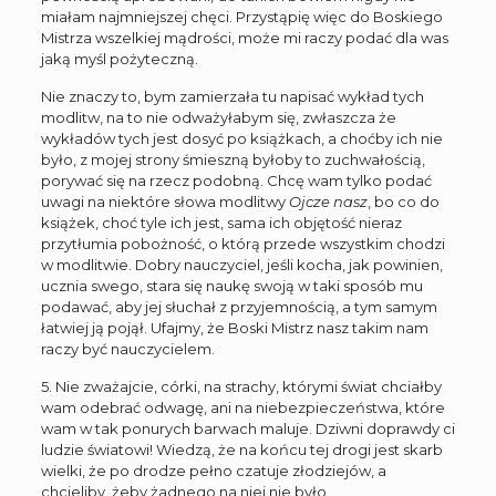
miałam najmniejszej chęci. Przystąpię więc do Boskiego
Mistrza wszelkiej mądrości, może mi raczy podać dla was
jaką myśl pożyteczną.
Nie znaczy to, bym zamierzała tu napisać wykład tych
modlitw, na to nie odważyłabym się, zwłaszcza że
wykładów tych jest dosyć po książkach, a choćby ich nie
było, z mojej strony śmieszną byłoby to zuchwałością,
porywać się na rzecz podobną. Chcę wam tylko podać
uwagi na niektóre słowa modlitwy
Ojcze nasz
, bo co do
książek, choć tyle ich jest, sama ich objętość nieraz
przytłumia pobożność, o którą przede wszystkim chodzi
w modlitwie. Dobry nauczyciel, jeśli kocha, jak powinien,
ucznia swego, stara się naukę swoją w taki sposób mu
podawać, aby jej słuchał z przyjemnością, a tym samym
łatwiej ją pojął. Ufajmy, że Boski Mistrz nasz takim nam
raczy być nauczycielem.
5. Nie zważajcie, córki, na strachy, którymi świat chciałby
wam odebrać odwagę, ani na niebezpieczeństwa, które
wam w tak ponurych barwach maluje. Dziwni doprawdy ci
ludzie światowi! Wiedzą, że na końcu tej drogi jest skarb
wielki, że po drodze pełno czatuje złodziejów, a
chcieliby, żeby żadnego na niej nie było