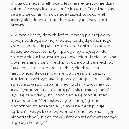
droga do nieba, wielki skarb leży na niej ukryty; nie dziw
zatem, że wszystko to tak dużo kosztuje. Przyjdzie czas,
że się przekonamy, jak dalece wszystko, cokolwiek
byśmy dla zdobycia tego skarbu uczynili, prawie jest
niczym.
2. Wracając tedy do tych, którzy pragną pić z tej wody
żywej i iść drogą do niej wiodącą, aż dojdą do samego
źródła, nasuwa się pytanie: od czego oni mają zacząć?
Sądzę, że wszystko na tym polega, by przystąpili do
rzeczy z niezachwianym postanowieniem, iż nie spoczną,
póki nie staną u celu. Niech przyjdzie co chce, niech boli
jak chce, niech szemrze kto chce, niech własna
nieudolność stęka i mówi: nie dojdziesz, umrzesz w
drodze, nie wytrzymasz tego wszystkiego, niech i cały
świat się zwali z groźbami. Niech woła i krzyczy, jak to
bywa: „niebezpieczna to droga”, „tylu na niej zginęło”,
„tylu się zawiodło”, „inni, choć ciągle się modlili, upadli”,
„taka pobożność zniesławia tylko cnotę”, „to nie
pobożność, to egzaltacja”, „niewiasta niech pilnuje
kądzieli”, ,,wszystkie te wytworności duchowe na nic jej
niepotrzebne”, „niech mówi
Ojcze nasz
i
Zdrowaś Maryjo
,
tego będzie dosyć”.