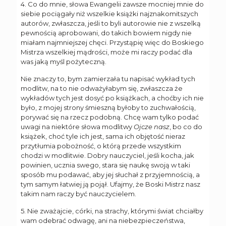
4. Co do mnie, słowa Ewangelii zawsze mocniej mnie do
siebie pociągały niż wszelkie książki najznakomitszych
autorów, zwłaszcza, jeśli to byli autorowie nie z wszelką
pewnością aprobowani, do takich bowiem nigdy nie
miałam najmniejszej chęci. Przystąpię więc do Boskiego
Mistrza wszelkiej mądrości, może mi raczy podać dla
was jaką myśl pożyteczną.
Nie znaczy to, bym zamierzała tu napisać wykład tych
modlitw, na to nie odważyłabym się, zwłaszcza że
wykładów tych jest dosyć po książkach, a choćby ich nie
było, z mojej strony śmieszną byłoby to zuchwałością,
porywać się na rzecz podobną. Chcę wam tylko podać
uwagi na niektóre słowa modlitwy
Ojcze nasz
, bo co do
książek, choć tyle ich jest, sama ich objętość nieraz
przytłumia pobożność, o którą przede wszystkim
chodzi w modlitwie. Dobry nauczyciel, jeśli kocha, jak
powinien, ucznia swego, stara się naukę swoją w taki
sposób mu podawać, aby jej słuchał z przyjemnością, a
tym samym łatwiej ją pojął. Ufajmy, że Boski Mistrz nasz
takim nam raczy być nauczycielem.
5. Nie zważajcie, córki, na strachy, którymi świat chciałby
wam odebrać odwagę, ani na niebezpieczeństwa,