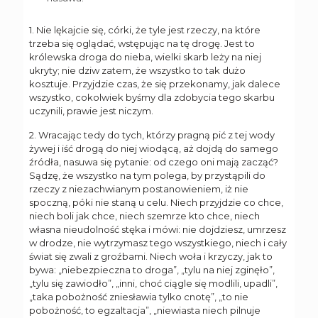
1. Nie lękajcie się, córki, że tyle jest rzeczy, na które
trzeba się oglądać, wstępując na tę drogę. Jest to
królewska droga do nieba, wielki skarb leży na niej
ukryty; nie dziw zatem, że wszystko to tak dużo
kosztuje. Przyjdzie czas, że się przekonamy, jak dalece
wszystko, cokolwiek byśmy dla zdobycia tego skarbu
uczynili, prawie jest niczym.
2. Wracając tedy do tych, którzy pragną pić z tej wody
żywej i iść drogą do niej wiodącą, aż dojdą do samego
źródła, nasuwa się pytanie: od czego oni mają zacząć?
Sądzę, że wszystko na tym polega, by przystąpili do
rzeczy z niezachwianym postanowieniem, iż nie
spoczną, póki nie staną u celu. Niech przyjdzie co chce,
niech boli jak chce, niech szemrze kto chce, niech
własna nieudolność stęka i mówi: nie dojdziesz, umrzesz
w drodze, nie wytrzymasz tego wszystkiego, niech i cały
świat się zwali z groźbami. Niech woła i krzyczy, jak to
bywa: „niebezpieczna to droga”, „tylu na niej zginęło”,
„tylu się zawiodło”, „inni, choć ciągle się modlili, upadli”,
„taka pobożność zniesławia tylko cnotę”, „to nie
pobożność, to egzaltacja”, „niewiasta niech pilnuje