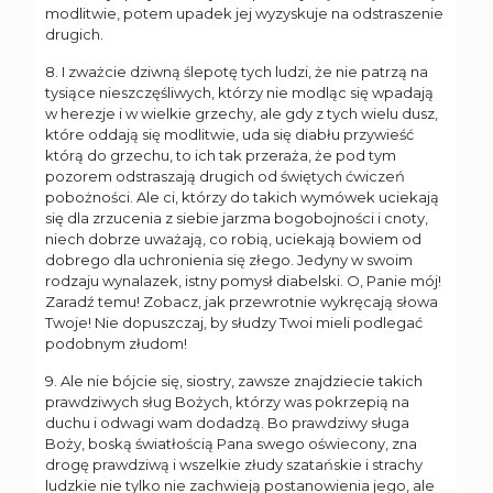
modlitwie, potem upadek jej wyzyskuje na odstraszenie
drugich.
8. I zważcie dziwną ślepotę tych ludzi, że nie patrzą na
tysiące nieszczęśliwych, którzy nie modląc się wpadają
w herezje i w wielkie grzechy, ale gdy z tych wielu dusz,
które oddają się modlitwie, uda się diabłu przywieść
którą do grzechu, to ich tak przeraża, że pod tym
pozorem odstraszają drugich od świętych ćwiczeń
pobożności. Ale ci, którzy do takich wymówek uciekają
się dla zrzucenia z siebie jarzma bogobojności i cnoty,
niech dobrze uważają, co robią, uciekają bowiem od
dobrego dla uchronienia się złego. Jedyny w swoim
rodzaju wynalazek, istny pomysł diabelski. O, Panie mój!
Zaradź temu! Zobacz, jak przewrotnie wykręcają słowa
Twoje! Nie dopuszczaj, by słudzy Twoi mieli podlegać
podobnym złudom!
9. Ale nie bójcie się, siostry, zawsze znajdziecie takich
prawdziwych sług Bożych, którzy was pokrzepią na
duchu i odwagi wam dodadzą. Bo prawdziwy sługa
Boży, boską światłością Pana swego oświecony, zna
drogę prawdziwą i wszelkie złudy szatańskie i strachy
ludzkie nie tylko nie zachwieją postanowienia jego, ale